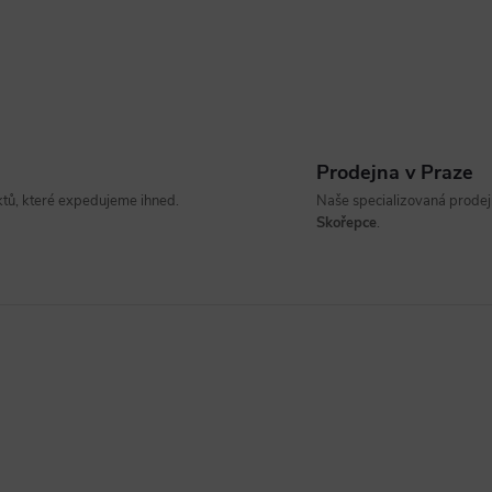
Prodejna v Praze
ů, které expedujeme ihned.
Naše specializovaná prodejn
Skořepce
.