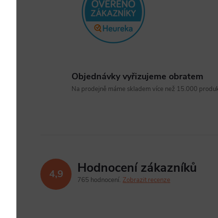
Objednávky vyřizujeme obratem
Na prodejně máme skladem více než 15.000 produkt
Hodnocení zákazníků
4,9
765 hodnocení
Zobrazit recenze