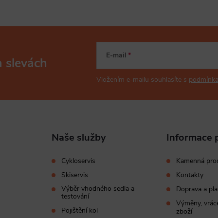
E-mail
a slevách
Vložením e-mailu souhlasíte s
podmínka
Naše služby
Informace 
Cykloservis
Kamenná pro
Skiservis
Kontakty
Výběr vhodného sedla a
Doprava a pla
testování
Výměny, vráce
Pojištění kol
zboží