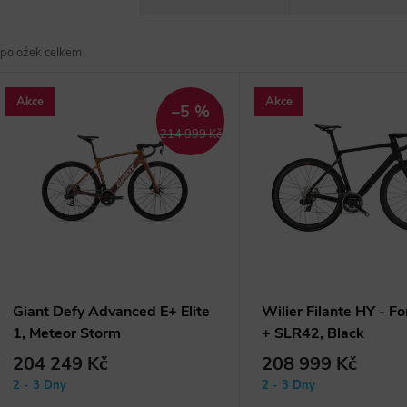
a
položek celkem
z
V
Akce
Akce
e
–5 %
ý
214 999 Kč
n
p
p
s
r
p
Giant Defy Advanced E+ Elite
Wilier Filante HY - F
1, Meteor Storm
+ SLR42, Black
o
r
204 249 Kč
208 999 Kč
d
2 - 3 Dny
2 - 3 Dny