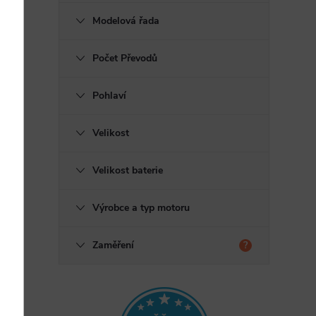
Modelová řada
Počet Převodů
Pohlaví
Velikost
Velikost baterie
Výrobce a typ motoru
Zaměření
?