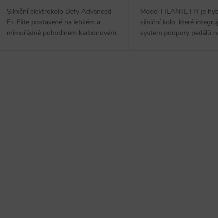
o
u
Silniční elektrokolo Defy Advanced
Model FILANTE HY je hyb
d
E+ Elite postavené na lehkém a
silniční kolo, které integru
mimořádně pohodlném karbonovém
systém podpory pedálů na
k
u
rámu je ideální...
to nový motor...
t
k
O
ů
t
v
ů
á
d
a
c