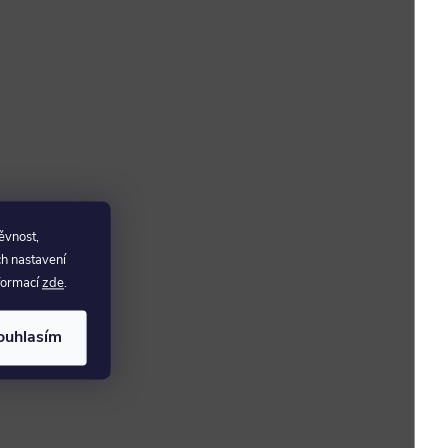
ěvnost,
ch nastavení
nformací
zde
.
ouhlasím