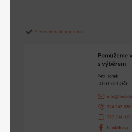
Sledovat na Instagramu
Petr Horník
info
@
finebik
224 247 526
777 334 025
FineBike.cz