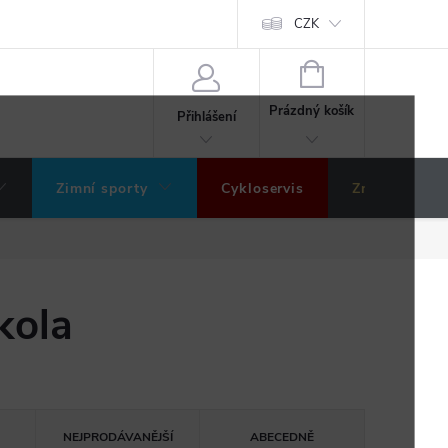
ochrany osobních údajů
Hodnocení obchodu
CZK
NÁKUPNÍ
KOŠÍK
Prázdný košík
Přihlášení
Zimní sporty
Cykloservis
Značky
kola
NEJPRODÁVANĚJŠÍ
ABECEDNĚ