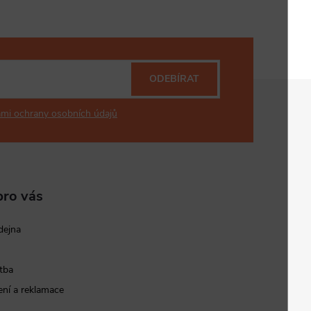
ODEBÍRAT
mi ochrany osobních údajů
pro vás
dejna
tba
ní a reklamace