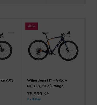
Akce
orce AXS
Wilier Jena HY - GRX +
NDR28, Blue/Orange
78 999 Kč
2 - 3 Dny