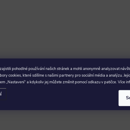
p
v
k
y
jistili pohodlné používání našich stránek a mohli anonymně analyzovat návšt
v
ry cookies, které sdílíme s našimi partnery pro sociální média a analýzu. Jeji
ý
em „Nastavení“ a kdykoliv jej můžete změnit pomocí odkazu v patičce. Více i
p
í
S
s