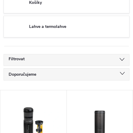
Košíky
Lahve a termolahve
Filtrovat
Ř
Doporučujeme
a
Nejlevnější
V
Nejdražší
z
ý
Nejprodávanější
e
p
Abecedně