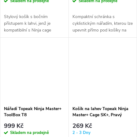
Skladem na prodejně
Skladem na prodejně
Stylový košík s bočním
Kompaktní schránka s
přístupem k lahvi, jenž je
cyklistickým nářadím, kterou lze
kompatibilní s Ninja cage
upevnit přímo pod košíky na
QuickClick™ sytémem, díky
láhev se systémem Cage Mount
čemuž je k němu...
nebo...
Nářadí Topeak Ninja Master+
Košík na lahev Topeak Ninja
ToolBox T8
Master+ Cage SK+, Pravý
999 Kč
269 Kč
Skladem na prodejně
2 - 3 Dny