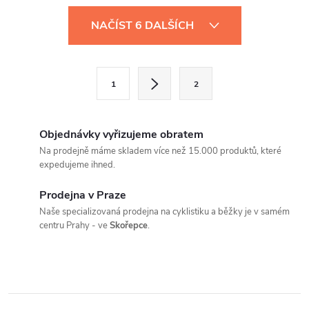
O
NAČÍST 6 DALŠÍCH
v
l
S
1
2
t
á
r
d
á
Objednávky vyřizujeme obratem
a
n
Na prodejně máme skladem více než 15.000 produktů, které
expedujeme ihned.
k
c
o
Prodejna v Praze
í
v
Naše specializovaná prodejna na cyklistiku a běžky je v samém
centru Prahy - ve
Skořepce
.
á
p
n
r
í
v