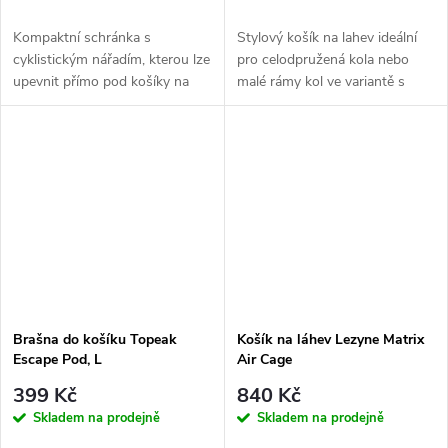
Kompaktní schránka s
Stylový košík na lahev ideální
cyklistickým nářadím, kterou lze
pro celodpružená kola nebo
upevnit přímo pod košíky na
malé rámy kol ve variantě s
láhev se systémem Cage Mount
přístupem pro pravou ruku....
nebo...
Brašna do košíku Topeak
Košík na láhev Lezyne Matrix
Escape Pod, L
Air Cage
399 Kč
840 Kč
Skladem na prodejně
Skladem na prodejně