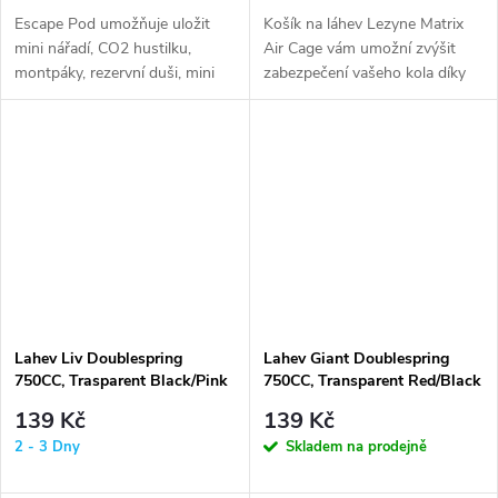
Escape Pod umožňuje uložit
Košík na láhev Lezyne Matrix
mini nářadí, CO2 hustilku,
Air Cage vám umožní zvýšit
montpáky, rezervní duši, mini
zabezpečení vašeho kola díky
pumpu nebo jakékoli
vestavěnému prostoru pro...
podstatné...
Lahev Liv Doublespring
Lahev Giant Doublespring
750CC, Trasparent Black/Pink
750CC, Transparent Red/Black
139 Kč
139 Kč
2 - 3 Dny
Skladem na prodejně