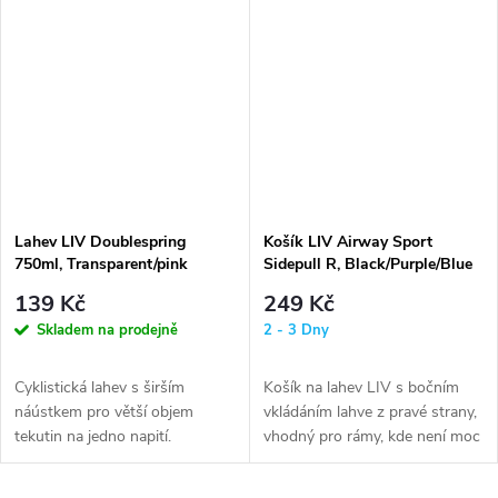
Lahev LIV Doublespring
Košík LIV Airway Sport
750ml, Transparent/pink
Sidepull R, Black/Purple/Blue
139 Kč
249 Kč
Skladem na prodejně
2 - 3 Dny
Cyklistická lahev s širším
Košík na lahev LIV s bočním
náústkem pro větší objem
vkládáním lahve z pravé strany,
tekutin na jedno napití.
vhodný pro rámy, kde není moc
místa.