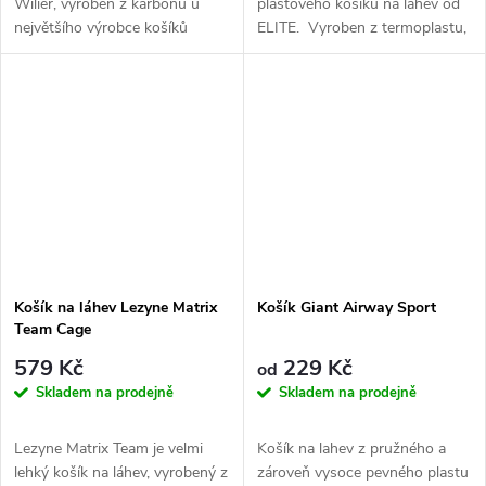
Wilier, vyroben z karbonu u
plastového košíku na láhev od
největšího výrobce košíků
ELITE. Vyroben z termoplastu,
ELITE. Nová konstrukce...
vhodný i pro menší rámy nebo...
Košík na láhev Lezyne Matrix
Košík Giant Airway Sport
Team Cage
579 Kč
229 Kč
od
Skladem na prodejně
Skladem na prodejně
Lezyne Matrix Team je velmi
Košík na lahev z pružného a
lehký košík na láhev, vyrobený z
zároveň vysoce pevného plastu