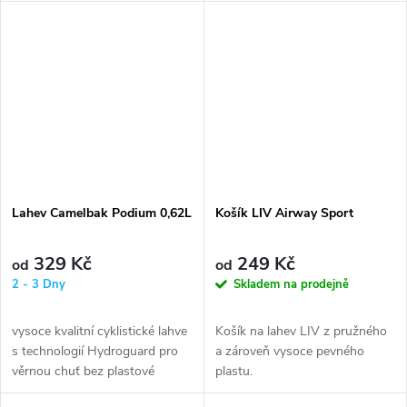
Lahev Camelbak Podium 0,62L
Košík LIV Airway Sport
329 Kč
249 Kč
od
od
2 - 3 Dny
Skladem na prodejně
vysoce kvalitní cyklistické lahve
Košík na lahev LIV z pružného
s technologií Hydroguard pro
a zároveň vysoce pevného
věrnou chuť bez plastové
plastu.
pachuti a proti množení...