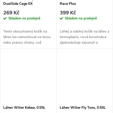
ů
ů
DualSide Cage EX
Race Plus
269 Kč
399 Kč
Skladem na prodejně
Skladem na prodejně
Tento oboustranný košík na
Lehký a odolný košík na láhev z
láhev lze namontovat na levou
termoplastu, nová konstrukce
nebo pravou stranu, což
zjednodušuje zasunutí a
umožňuje snadný přístup k
vyjmutí láhve.
láhvi z...
Láhev Wilier Kebea, 0.55L
Láhev Wilier Fly Tons, 0.55L