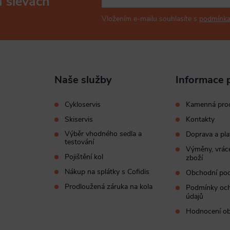
a slevách
Vložením e-mailu souhlasíte s
podmínka
Naše služby
Informace 
Cykloservis
Kamenná pro
Skiservis
Kontakty
Výběr vhodného sedla a
Doprava a pla
testování
Výměny, vráce
Pojištění kol
zboží
Nákup na splátky s Cofidis
Obchodní po
Prodloužená záruka na kola
Podmínky och
údajů
Hodnocení o