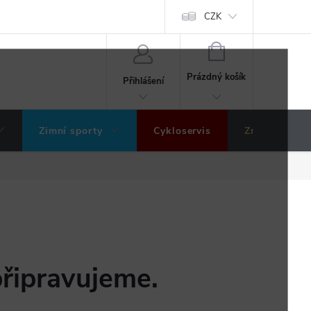
ochrany osobních údajů
Hodnocení obchodu
CZK
NÁKUPNÍ
KOŠÍK
Prázdný košík
Přihlášení
Zimní sporty
Cykloservis
Značky
připravujeme.