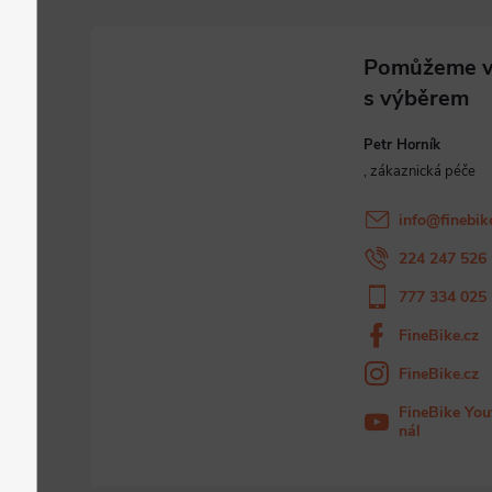
Petr Horník
info
@
finebik
224 247 526
777 334 025
FineBike.cz
FineBike.cz
FineBike You
nál