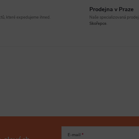
Prodejna v Praze
ů, které expedujeme ihned.
Naše specializovaná prodejn
Skořepce
.
E-mail