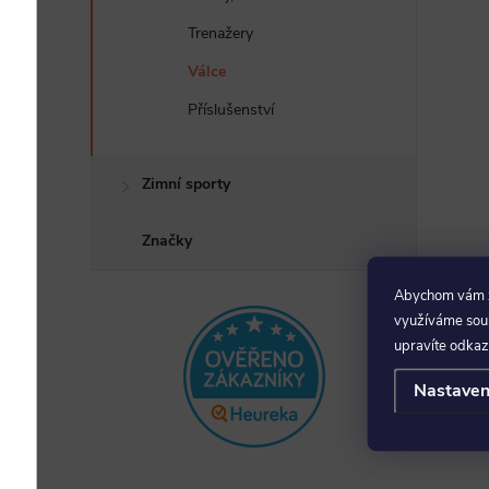
e
Trenažery
l
Válce
Příslušenství
Zimní sporty
Značky
Abychom vám za
využíváme soubo
upravíte odkaz
Nastaven