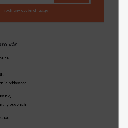
mi ochrany osobních údajů
pro vás
dejna
tba
ní a reklamace
dmínky
rany osobních
bchodu