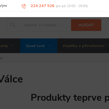
224 247 526
Výměny, vrácení a reklamace zboží
Obchodní podmínky
Podmínky 
HLEDAT
enty
Quad Lock
Doplňky a příslušenství
ce
Válce
Produkty teprve 