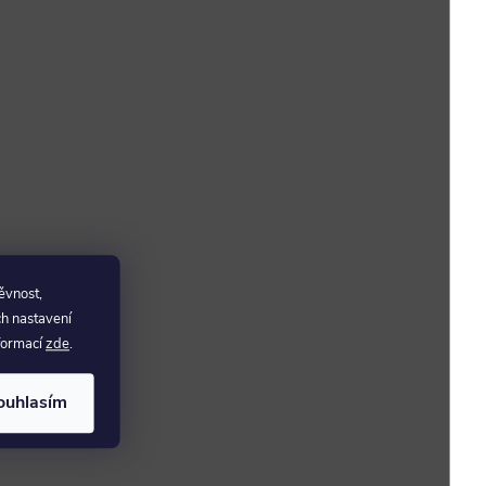
ěvnost,
ch nastavení
nformací
zde
.
ouhlasím