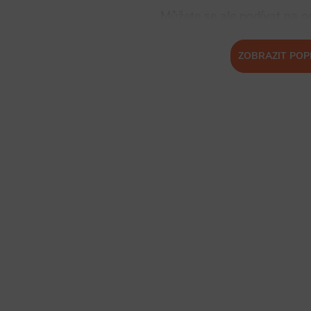
Můžete se ale podívat na os
ZOBRAZIT POP
ZPĚT DO OBCH