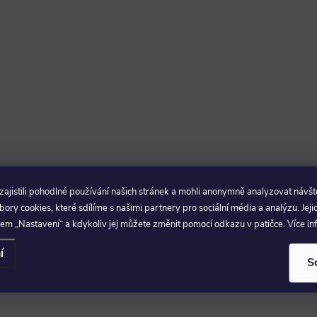
jistili pohodlné používání našich stránek a mohli anonymně analyzovat návšt
ry cookies, které sdílíme s našimi partnery pro sociální média a analýzu. Jeji
em „Nastavení“ a kdykoliv jej můžete změnit pomocí odkazu v patičce. Více i
í
S