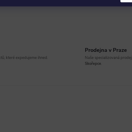
Prodejna v Praze
ů, které expedujeme ihned.
Naše specializovaná prodejn
Skořepce
.