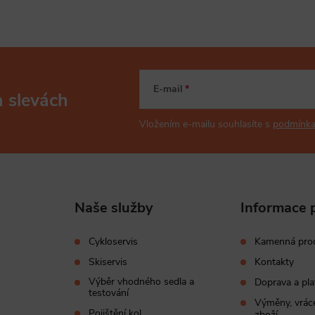
E-mail
a slevách
Vložením e-mailu souhlasíte s
podmínka
Naše služby
Informace 
Cykloservis
Kamenná pro
Skiservis
Kontakty
Výběr vhodného sedla a
Doprava a pla
testování
Výměny, vráce
Pojištění kol
zboží