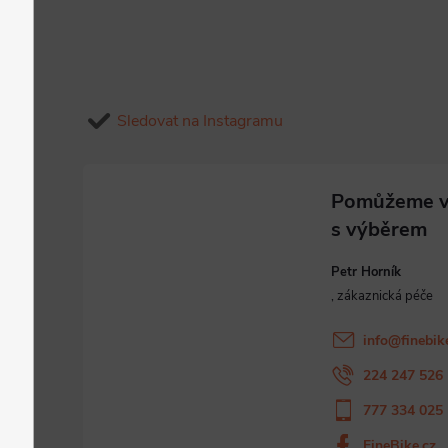
Sledovat na Instagramu
Petr Horník
info
@
finebik
224 247 526
777 334 025
FineBike.cz