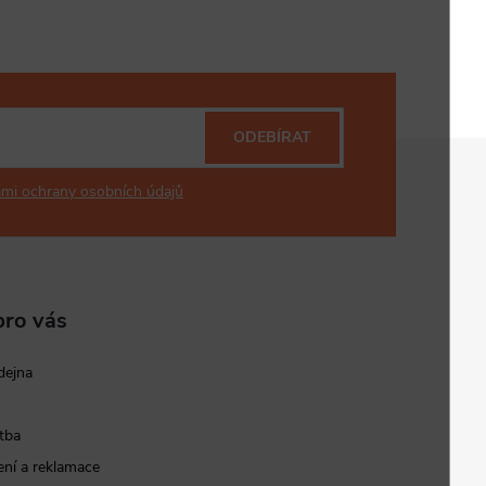
ODEBÍRAT
mi ochrany osobních údajů
pro vás
dejna
tba
ní a reklamace