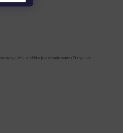
a na cyklistiku a běžky je v samém centru Prahy - ve