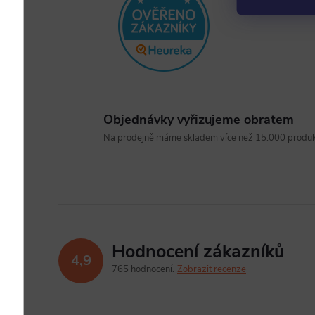
Objednávky vyřizujeme obratem
Na prodejně máme skladem více než 15.000 produkt
Hodnocení zákazníků
4,9
765 hodnocení
Zobrazit recenze