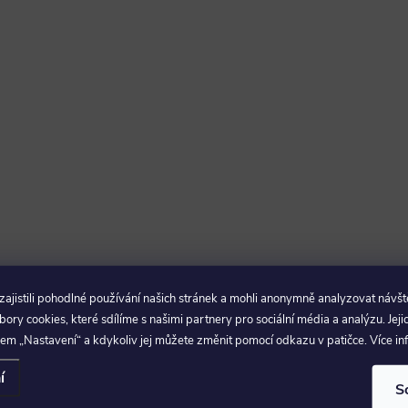
jistili pohodlné používání našich stránek a mohli anonymně analyzovat návšt
ry cookies, které sdílíme s našimi partnery pro sociální média a analýzu. Jeji
em „Nastavení“ a kdykoliv jej můžete změnit pomocí odkazu v patičce. Více i
í
S