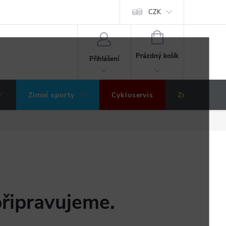
ochrany osobních údajů
Hodnocení obchodu
CZK
NÁKUPNÍ
KOŠÍK
Prázdný košík
Přihlášení
Zimní sporty
Cykloservis
Značky
připravujeme.