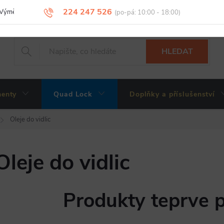
224 247 526
Výměny, vrácení a reklamace zboží
Obchodní podmínky
Podmínky 
HLEDAT
enty
Quad Lock
Doplňky a příslušenství
Oleje do vidlic
Oleje do vidlic
Produkty teprve 