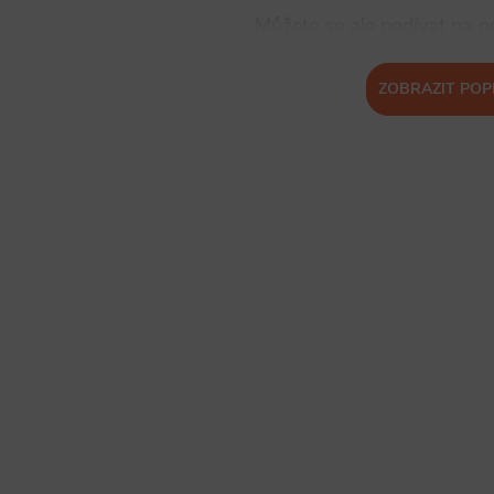
Můžete se ale podívat na os
ZOBRAZIT POP
ZPĚT DO OBCH