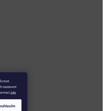
ěvnost,
ch nastavení
nformací
zde
.
ouhlasím