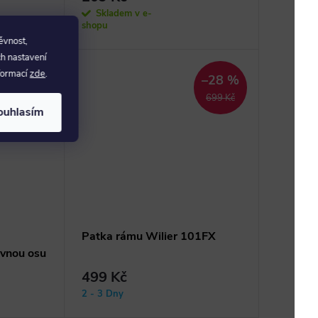
Skladem v e-
shopu
ěvnost,
ch nastavení
nformací
zde
.
–28 %
699 Kč
ouhlasím
Patka rámu Wilier 101FX
vnou osu
499 Kč
2 - 3 Dny