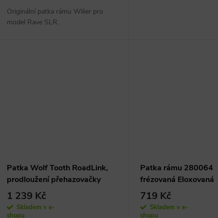
o
u
Originální patka rámu Wilier pro
d
model Rave SLR.
k
u
t
k
ů
t
ů
Patka Wolf Tooth RoadLink,
Patka rámu 280064
prodloužení přehazovačky
frézovaná Eloxovaná
1 239 Kč
719 Kč
Skladem v e-
Skladem v e-
shopu
shopu