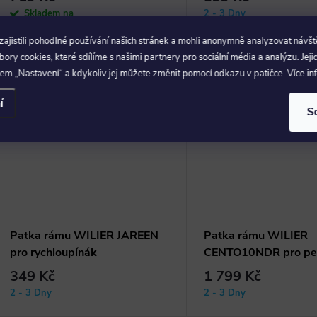
Skladem na
2 - 3 Dny
prodejně
jistili pohodlné používání našich stránek a mohli anonymně analyzovat návšt
ry cookies, které sdílíme s našimi partnery pro sociální média a analýzu. Jeji
em „Nastavení“ a kdykoliv jej můžete změnit pomocí odkazu v patičce. Více i
–68 %
1 099 Kč
í
S
Patka rámu WILIER JAREEN
Patka rámu WILIER
pro rychloupínák
CENTO10NDR pro pe
349 Kč
1 799 Kč
2 - 3 Dny
2 - 3 Dny