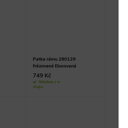
Patka rámu 280129
frézovaná Eloxovaná
749 Kč
Skladem v e-
shopu