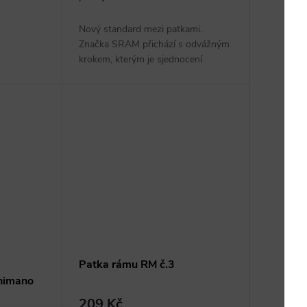
Nový standard mezi patkami.
Značka SRAM přichází s odvážným
krokem, kterým je sjednocení
rámových patek napříč...
Patka rámu RM č.3
himano
209 Kč