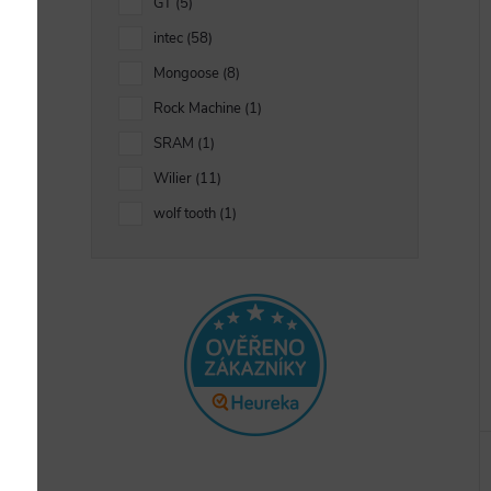
GT
5
intec
58
Mongoose
8
Rock Machine
1
SRAM
1
Wilier
11
wolf tooth
1