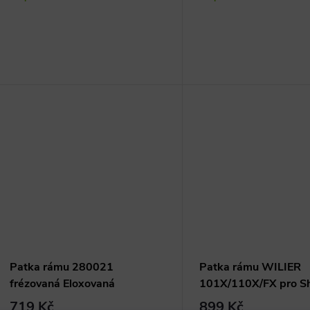
Patka rámu 280021
Patka rámu WILIER
frézovaná Eloxovaná
101X/110X/FX pro S
719 Kč
899 Kč