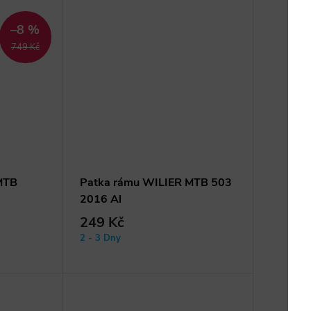
–8 %
749 Kč
MTB
Patka rámu WILIER MTB 503
2016 Al
249 Kč
2 - 3 Dny