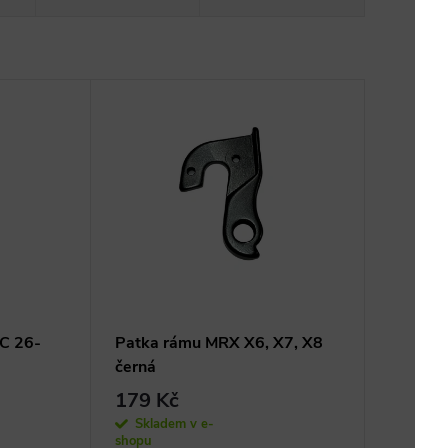
C 26-
Patka rámu MRX X6, X7, X8
černá
179 Kč
Skladem v e-
shopu