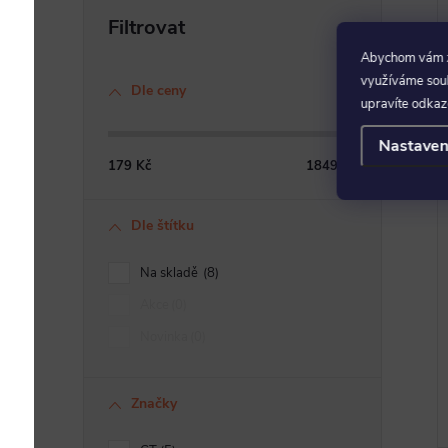
Abychom vám za
využíváme soubo
Dle ceny
upravíte odkaz
Nastaven
179
Kč
1849
Kč
Dle štítku
Na skladě
8
Akce
0
Novinka
0
Značky