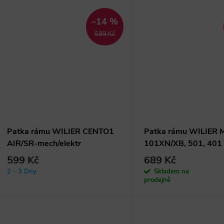
–14 %
699 Kč
Patka rámu WILIER CENTO1
Patka rámu WILIER 
AIR/SR-mech/elektr
101XN/XB, 501, 401
599 Kč
689 Kč
2 - 3 Dny
Skladem na
prodejně