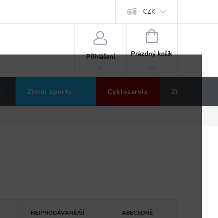
ochrany osobních údajů
Hodnocení obchodu
CZK
NÁKUPNÍ
KOŠÍK
Prázdný košík
Přihlášení
Zimní sporty
Cykloservis
Značky
NEJPRODÁVANĚJŠÍ
ABECEDNĚ