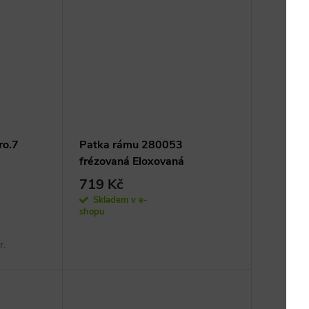
ro.7
Patka rámu 280053
frézovaná Eloxovaná
719 Kč
Skladem v e-
shopu
r.