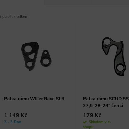
a
9
položek celkem
z
V
e
ý
n
p
p
s
r
p
Patka rámu Wilier Rave SLR
Patka rámu SCUD 5S
27,5-28-29" černá
o
r
1 149 Kč
179 Kč
d
2 - 3 Dny
Skladem v e-
shopu