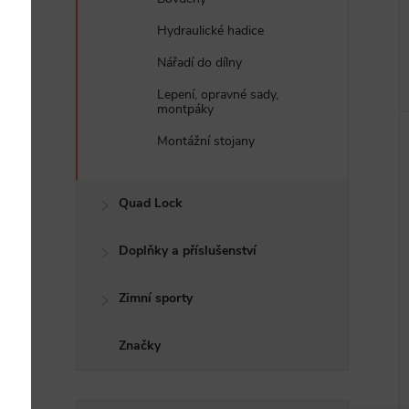
Hydraulické hadice
Nářadí do dílny
Lepení, opravné sady,
montpáky
Montážní stojany
Quad Lock
Doplňky a příslušenství
Zimní sporty
Značky