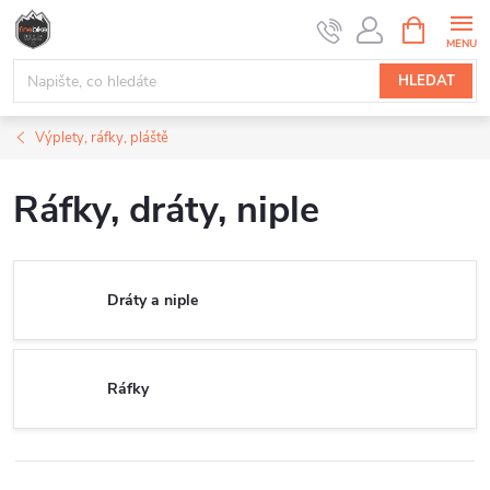
Přejít
NÁKUPNÍ
na
KOŠÍK
obsah
HLEDAT
Výplety, ráfky, pláště
Ráfky, dráty, niple
Dráty a niple
Ráfky