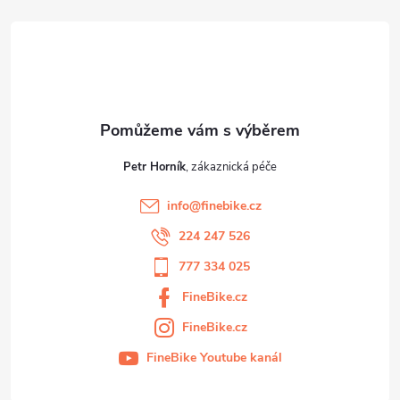
t
í
Petr Horník
info
@
finebike.cz
224 247 526
777 334 025
FineBike.cz
FineBike.cz
FineBike Youtube kanál