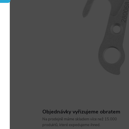
Objednávky vyřizujeme obratem
Na prodejně máme skladem více než 15.000
produktů, které expedujeme ihned.