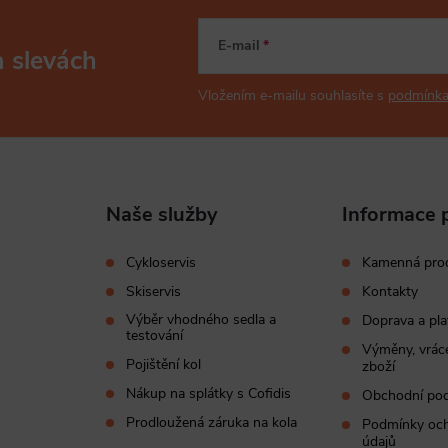
E-mail
a slevách
Vložením e-mailu souhlasíte s
podmínka
Naše služby
Informace 
Cykloservis
Kamenná pro
Skiservis
Kontakty
Výběr vhodného sedla a
Doprava a pla
testování
Výměny, vráce
Pojištění kol
zboží
Nákup na splátky s Cofidis
Obchodní po
Prodloužená záruka na kola
Podmínky och
údajů