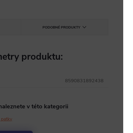
PODOBNÉ PRODUKTY
etry produktu:
8590831892438
aleznete v této kategorii
patky