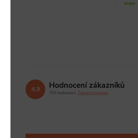
shopu
Hodnocení zákazníků
4,9
765 hodnocení
Zobrazit recenze