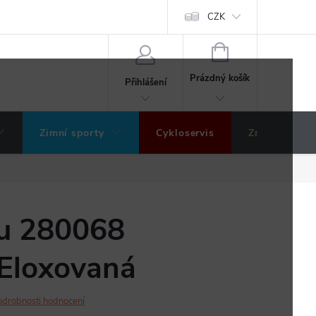
ochrany osobních údajů
Hodnocení obchodu
CZK
NÁKUPNÍ
KOŠÍK
Prázdný košík
Přihlášení
Zimní sporty
Cykloservis
Značky
u 280068
 Eloxovaná
odrobnosti hodnocení