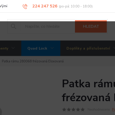
224 247 526
Výměny, vrácení a reklamace zboží
Obchodní podmínky
Podmínky 
HLEDAT
enty
Quad Lock
Doplňky a příslušenství
Patka rámu 280068 frézovaná Eloxovaná
Patka rám
frézovaná
Neohodnoceno
P