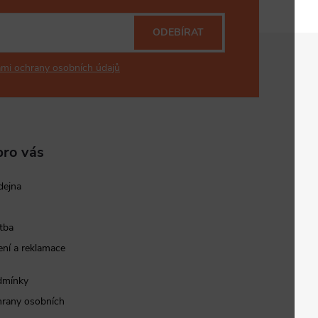
ODEBÍRAT
mi ochrany osobních údajů
pro vás
dejna
tba
ní a reklamace
dmínky
rany osobních