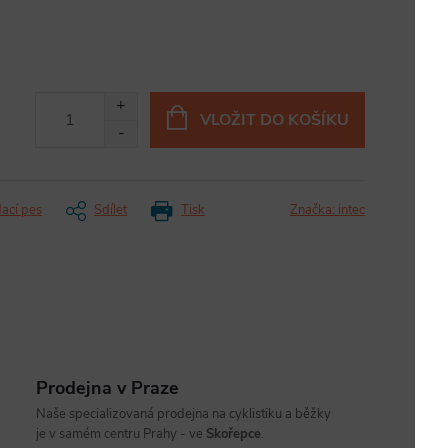
VLOŽIT DO KOŠÍKU
dací pes
Sdílet
Tisk
Značka:
intec
Prodejna v Praze
Naše specializovaná prodejna na cyklistiku a běžky
je v samém centru Prahy - ve
Skořepce
.