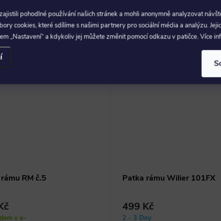
jistili pohodlné používání našich stránek a mohli anonymně analyzovat návšt
ry cookies, které sdílíme s našimi partnery pro sociální média a analýzu. Jeji
em „Nastavení“ a kdykoliv jej můžete změnit pomocí odkazu v patičce. Více i
í
–
S
 rámu RM č.5
Patka rámu Wilier 101FX
Kč
499 Kč
adem v e-
2 - 3 Dny