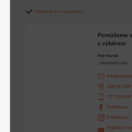
Sledovat na Instagramu
Petr Horník
info
@
finebik
224 247 526
777 334 025
FineBike.cz
FineBike.cz
FineBike You