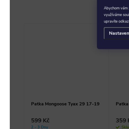
Abychom vám za
využíváme soubo
upravíte odkaz
Nastaven
ovaná
Patka Mongoose Tyax 29 17-19
Patka
599 Kč
359 
2 - 3 Dny
Skl