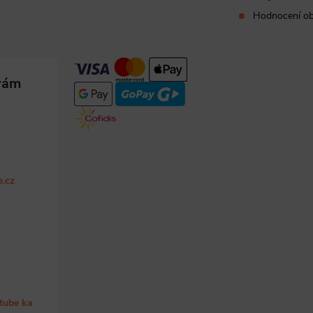
Hodnocení o
e.cz
tube ka