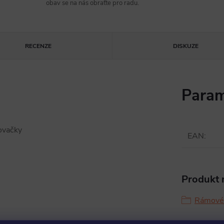
obav se na nás obraťte pro radu.
RECENZE
DISKUZE
Param
ovačky
EAN
:
Produkt n
Rámové 