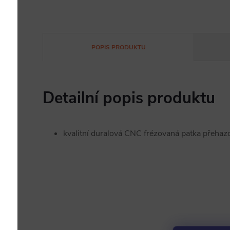
POPIS PRODUKTU
Detailní popis produktu
kvalitní duralová CNC frézovaná patka přehaz