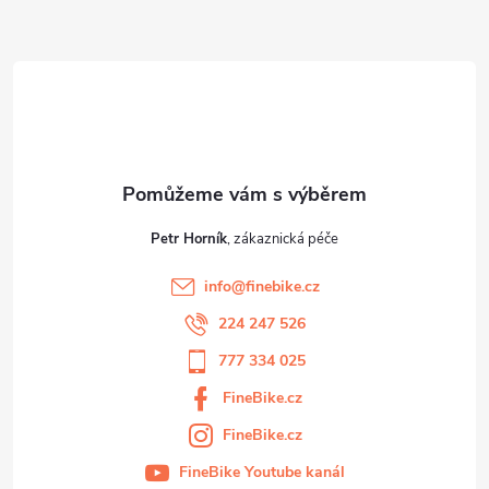
a
t
í
Petr Horník
info
@
finebike.cz
224 247 526
777 334 025
FineBike.cz
FineBike.cz
FineBike Youtube kanál