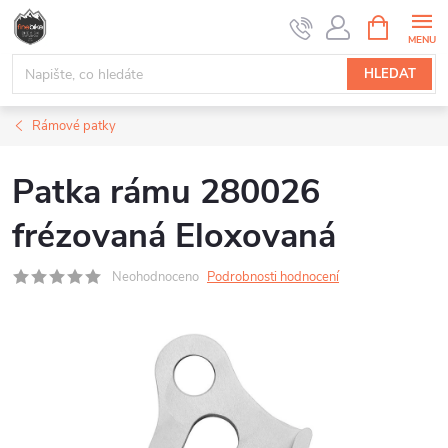
Přejít
NÁKUPNÍ
na
KOŠÍK
obsah
HLEDAT
Rámové patky
Patka rámu 280026
frézovaná Eloxovaná
Neohodnoceno
Podrobnosti hodnocení