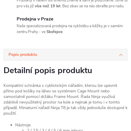
Produkty v našem sortimentu známe a sami je používáme. Jsme tu
pro vás již
více než 19 let
. Bez obav se na nás obraťte pro radu.
Prodejna v Praze
Naše specializovaná prodejna na cyklistiku a běžky je v samém
centru Prahy - ve
Skořepce
.
Popis produktu
Detailní popis produktu
Kompaktní schránka s cyklistickým nářadím, kterou lze upevnit
přímo pod košíky na láhev se systémem Cage Mount nebo
samostatně pomocí držáku Frame Mount. Řada Ninja využívá
zdánlivě nevyužitelný prostor na kole a nejinak je tomu i v tomto
případě. Miniaturní nářadí Ninja T8 je tak vždy jednoduše dostupné k
použití.
Nástroje:
2 / 2.5 / 3 / 4 / 5 / 6 mm inbusy