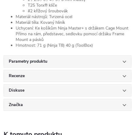
T25 Torx® klíče
#2 křížový šroubovák
Materiál nástrojů: Tvrzená ocel
Materiál těla: Kovaný hliník
Uchycení: Ke košíkům Ninja Master+ s držákem Cage Mount
Přímo na rám, představec, sedlovku pomocí držáku Frame
Mount a pásků
Hmotnost: 71 g (Ninja T8) 40 g (ToolBox)
Parametry produktu
Recenze
Diskuse
Značka
K tomuto produktu