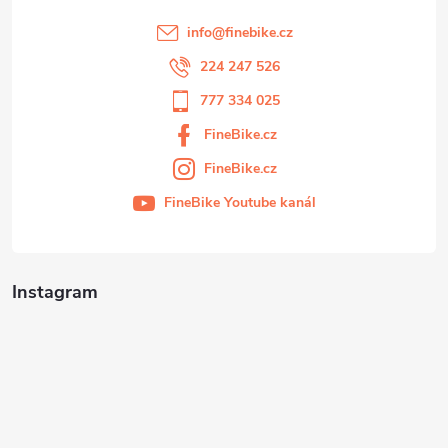
info
@
finebike.cz
224 247 526
777 334 025
FineBike.cz
FineBike.cz
FineBike Youtube kanál
Instagram