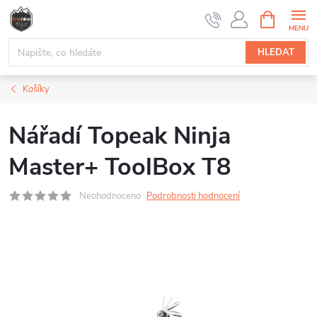
Přejít
NÁKUPNÍ
na
KOŠÍK
obsah
HLEDAT
Košíky
Nářadí Topeak Ninja
Master+ ToolBox T8
Neohodnoceno
Podrobnosti hodnocení