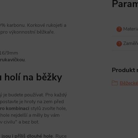
Param
% karbonu. Korkové rukojeti a
Materi
?
 pro výkonnostní běžkaře.
Zaměř
?
í 16/9mm
 rukavičkou
.
Produkt n
 holí na běžky
Běžecké
rý je budete používat. Pro každý
a postavte je hroty na zem před
ro kombinaci
stylů zvolte hole,
hole nejdelší a měly by vám
 civilu" a bez bot.
jsou i příliš dlouhé hole
. Ruce