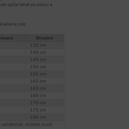
ole spíše tahat za sebou a
řikládáme zde:
inace
Bruslení
135 cm
140 cm
145 cm
150 cm
155 cm
160 cm
160 cm
165 cm
170 cm
175 cm
180 cm
e začátečník, můžete zvolit