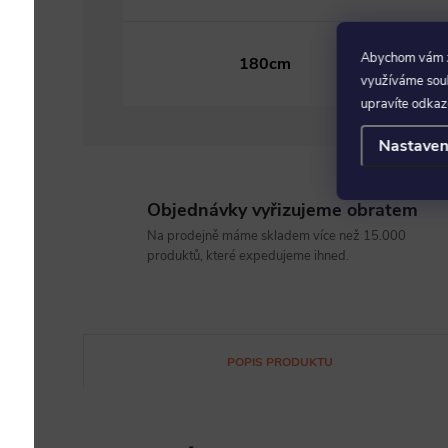
Abychom vám za
180cm
využíváme soubo
upravíte odkaz
Nastaven
Objednávky vyřizujeme obratem
Na prodejně máme skladem více než 15.000
produktů, které expedujeme ihned.
POPIS PRODUKTU