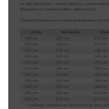
se vám dříve unaví, ramena ztěžknou a pak budete h
připravíte se o správnou délku záběru a švih.
Orientační tabulku pro zvolení správné délky holí p
Výška
Na klasiku
Komb
150 cm
125 cm
130 cm
155 cm
130 cm
135 cm
160 cm
135 cm
140 cm
165 cm
140 cm
145 cm
170 cm
145 cm
150 cm
175 cm
145 cm
150 cm
180 cm
150cm
155 cm
185 cm
155 cm
160 cm
190 cm
160 cm
165 cm
195 cm
165 cm
170 cm
200 cm
170 cm
175 cm
* V případě, že běžkujete čistě turisticky nebo jst