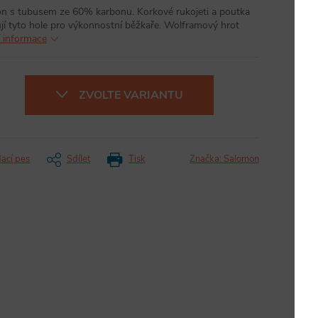
n s tubusem ze 60% karbonu. Korkové rukojeti a poutka
jí tyto hole pro výkonnostní běžkaře. Wolframový hrot
í informace
ZVOLTE VARIANTU
dací pes
Sdílet
Tisk
Značka:
Salomon