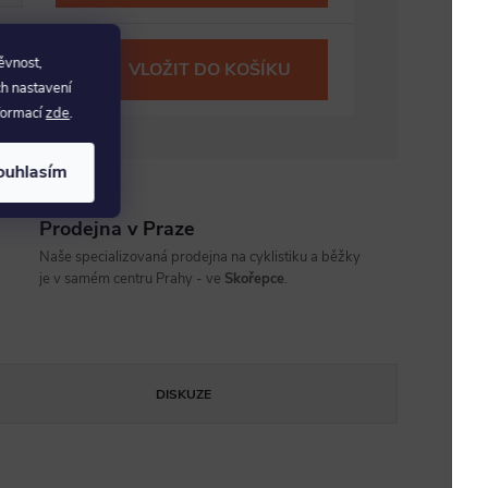
ěvnost,
VLOŽIT DO KOŠÍKU
ch nastavení
nformací
zde
.
ouhlasím
Prodejna v Praze
Naše specializovaná prodejna na cyklistiku a běžky
je v samém centru Prahy - ve
Skořepce
.
DISKUZE