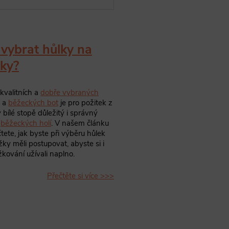
 vybrat hůlky na
ky?
kvalitních a
dobře vybraných
a
běžeckých bot
je pro požitek z
v bílé stopě důležitý i správný
r
běžeckých holí
. V našem článku
tete, jak byste při výběru hůlek
ky měli postupovat, abyste si i
kování užívali naplno.
Přečtěte si více >>>