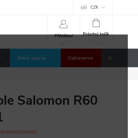
ochrany osobních údajů
Hodnocení obchodu
CZK
NÁKUPNÍ
KOŠÍK
Prázdný košík
Přihlášení
Zimní sporty
Cykloservis
Značky
ole Salomon R60
1
odrobnosti hodnocení