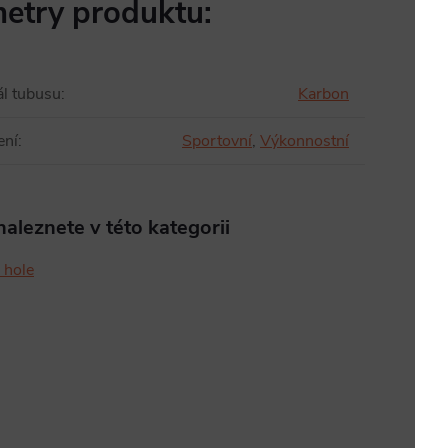
etry produktu:
ál tubusu
:
Karbon
ení
:
Sportovní
,
Výkonnostní
aleznete v této kategorii
 hole