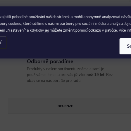
2 390 Kč
Skladem v e-
jistili pohodlné používání našich stránek a mohli anonymně analyzovat návšt
shopu
1 975 Kč bez DPH
ry cookies, které sdílíme s našimi partnery pro sociální média a analýzu. Jeji
em „Nastavení“ a kdykoliv jej můžete změnit pomocí odkazu v patičce. Více i
í
S
Odborně poradíme
Produkty v našem sortimentu známe a sami je
používáme. Jsme tu pro vás již
více než 19 let
. Bez
obav se na nás obraťte pro radu.
RECENZE