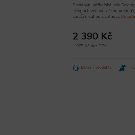
Sportovní běžkařské hole Salomo
se sportovní rukavičkou předurču
zaručí dlouhou životnost.
Detailn
2 390 Kč
1 975 Kč bez DPH
Měrná
cena:
Dotaz k produktu
Hlí