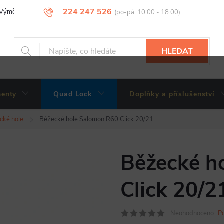
224 247 526
Výměny, vrácení a reklamace zboží
Obchodní podmínky
Podmínky 
HLEDAT
enty
Quad Lock
Doplňky a příslušenství
cké hole
Běžecké hole Salomon R60 Click 20/21
Běžecké h
Click 20/2
Neohodnoceno
P