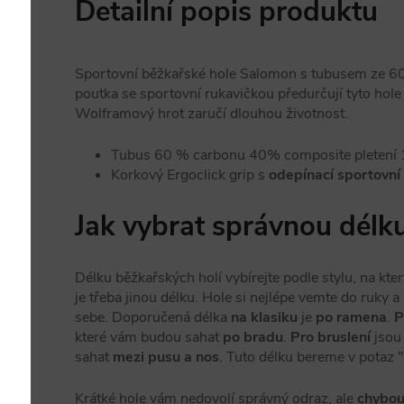
Detailní popis produktu
Sportovní běžkařské hole Salomon s tubusem ze 60
poutka se sportovní rukavičkou předurčují tyto hole
Wolframový hrot zaručí dlouhou životnost.
Tubus 60 % carbonu 40% composite pleten
Korkový Ergoclick grip s
odepínací sportovní
Jak vybrat správnou délku
Délku běžkařských holí vybírejte podle stylu, na kte
je třeba jinou délku. Hole si nejlépe vemte do ruky 
sebe. Doporučená délka
na klasiku
je
po ramena
.
P
které vám budou sahat
po bradu
.
Pro bruslení
jsou 
sahat
mezi pusu a nos
. Tuto délku bereme v potaz "v
Krátké hole vám nedovolí správný odraz, ale
chybou 