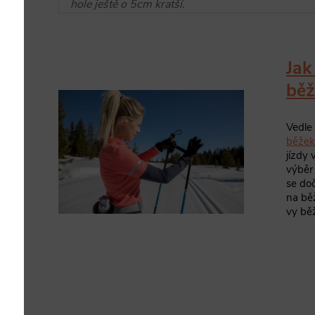
hole ještě o 5cm kratší.
Jak
běž
Vedle 
běžek
jízdy 
výbě
se doč
na běž
vy běž