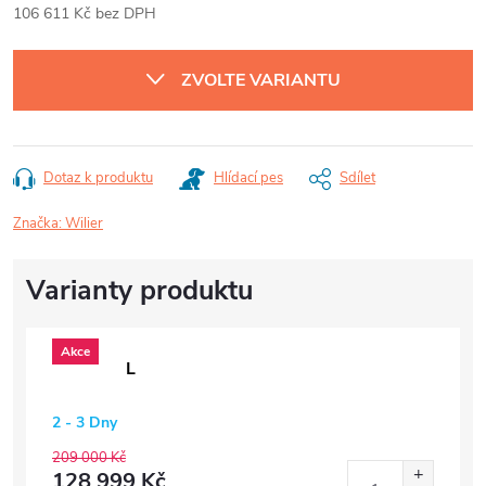
106 611 Kč bez DPH
Měrná
cena:
ZVOLTE VARIANTU
Dotaz k produktu
Hlídací pes
Sdílet
Značka:
Wilier
Akce
L
2 - 3 Dny
209 000 Kč
128 999 Kč