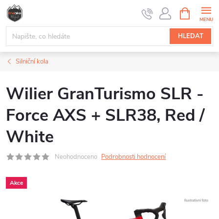
Přejít
NÁKUPNÍ
na
KOŠÍK
obsah
HLEDAT
Silniční kola
Wilier GranTurismo SLR -
Force AXS + SLR38, Red /
White
Neohodnoceno
Podrobnosti hodnocení
Akce