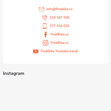
info
@
finebike.cz
224 247 526
777 334 025
FineBike.cz
FineBike.cz
FineBike Youtube kanál
Instagram