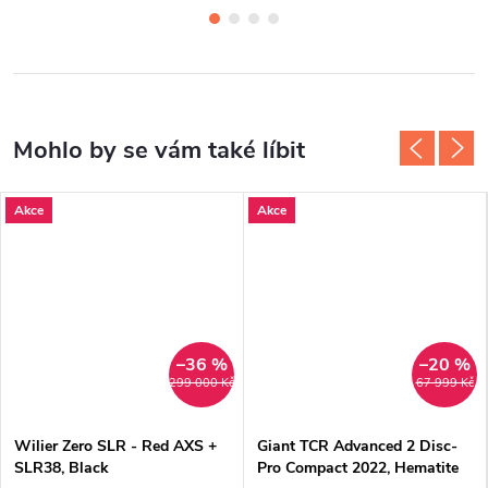
Akce
Akce
–36 %
–20 %
299 000 Kč
67 999 Kč
Wilier Zero SLR - Red AXS +
Giant TCR Advanced 2 Disc-
SLR38, Black
Pro Compact 2022, Hematite