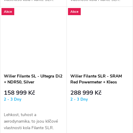
Novinka v podobě verze SL
Novinka v podobě verze SL
Akce
Akce
přejímá...
přejímá...
Wilier Filante SL - Ultegra Di2
Wilier Filante SLR - SRAM
+ NDR50, Silver
Red Powermeter + Kleos
RD50, Azzurro Italia
158 999 Kč
288 999 Kč
2 - 3 Dny
2 - 3 Dny
Lehkost, tuhost a
aerodynamika, to jsou klíčové
vlastnosti kola Filante SLR.