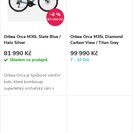
t
t
ů
–6 %
ů
87 490 Kč
Orbea Orca M30i, Slate Blue /
Orbea Orca M35i, Diamond
Halo Silver
Carbon View / Titan Grey
81 990 Kč
99 990 Kč
Skladem na prodejně
7 - 10 Dní
Orbea Orca je špičkové silniční
kolo, které kombinuje
superlehký vrchařský rám s
prvky aero a s nemalým
důrazem také...