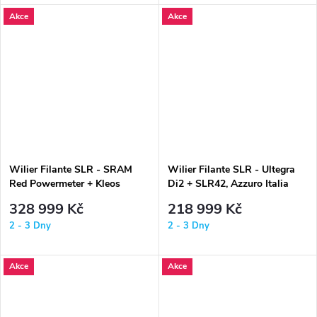
Novinka v podobě verze SL
Akce
Akce
přejímá...
Wilier Filante SLR - SRAM
Wilier Filante SLR - Ultegra
Red Powermeter + Kleos
Di2 + SLR42, Azzuro Italia
RD50, Cavendish Limited
328 999 Kč
218 999 Kč
Edition
2 - 3 Dny
2 - 3 Dny
Akce
Akce