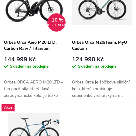
e
p
Abecedně
n
i
–10 %
162 490 Kč
í
s
p
Orbea Orca Aero M20iLTD,
Orbea Orca M20iTeam, MyO
Carbon Raw / Titanium
Custom
p
r
144 999 Kč
124 990 Kč
r
Skladem na prodejně
Skladem na prodejně
o
o
Orbea ORCA AERO M20iLTD –
Orbea Orca je špičkové silniční
d
ten pocit síly, který dává
kolo, které kombinuje
d
aerodynamické kolo, je těžké
superlehký vrchařský rám s
překonat. Kdo z cyklistů by...
prvky aero a s nemalým
u
Akce
důrazem také...
u
k
k