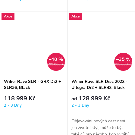
Akce
Akce
–40 %
–35 %
199 000 Kč
199 000 Kč
Wilier Rave SLR - GRX Di2 +
Wilier Rave SLR Disc 2022 -
SLR36, Black
Ultegra Di2 + SLR42, Black
118 999 Kč
128 999 Kč
od
2 - 3 Dny
2 - 3 Dny
Objevování nových cest není
jen životní styl, může to být
také cíl pro někoho, kdo vyrábí