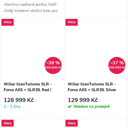
všechny nadšené jezdce, kteří
chtějí moderní silniční kolo pro
bezstarostnou jízdu. Cenově...
Akce
Akce
–38 %
–37 %
209 000 Kč
208 999 Kč
Wilier GranTurismo SLR -
Wilier GranTurismo SLR -
Force AXS + SLR38, Red /
Force AXS + SLR38, Silver
White
128 999 Kč
129 999 Kč
2 - 3 Dny
Skladem na prodejně
Akce
Akce