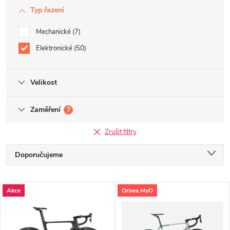
Typ řazení
Mechanické
7
Elektronické
50
Velikost
Zaměření
?
Zrušit filtry
Ř
Doporučujeme
a
Nejlevnější
V
Akce
Orbea MyO
Nejdražší
z
ý
Nejprodávanější