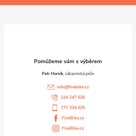
a
t
í
Petr Horník
info
@
finebike.cz
224 247 526
777 334 025
FineBike.cz
FineBike.cz