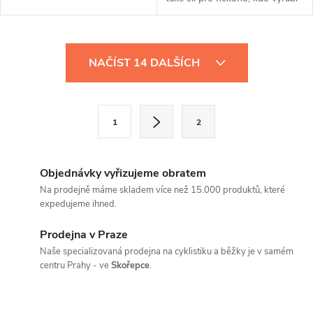
kola již více než 116 let....
O
NAČÍST 14 DALŠÍCH
v
l
S
1
2
t
á
r
d
á
Objednávky vyřizujeme obratem
a
n
Na prodejně máme skladem více než 15.000 produktů, které
expedujeme ihned.
k
c
o
Prodejna v Praze
í
v
Naše specializovaná prodejna na cyklistiku a běžky je v samém
centru Prahy - ve
Skořepce
.
á
p
n
r
í