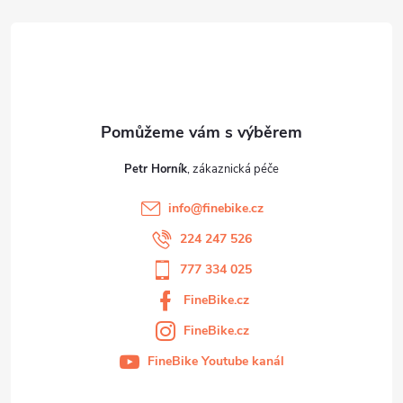
t
í
Petr Horník
info
@
finebike.cz
224 247 526
777 334 025
FineBike.cz
FineBike.cz
FineBike Youtube kanál