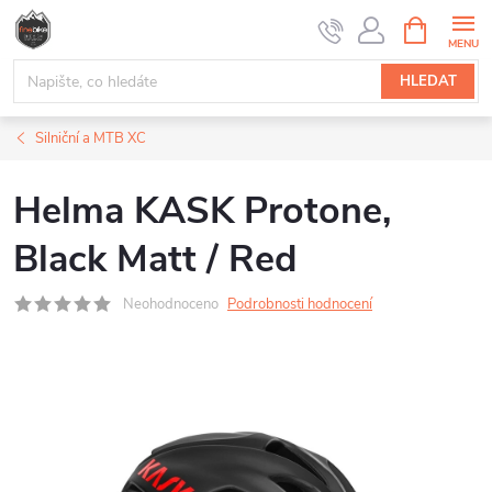
Přejít
NÁKUPNÍ
na
KOŠÍK
obsah
HLEDAT
Silniční a MTB XC
Helma KASK Protone,
Black Matt / Red
Neohodnoceno
Podrobnosti hodnocení