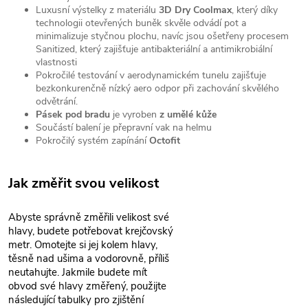
Luxusní výstelky z materiálu
3D Dry Coolmax
, který díky
technologii otevřených buněk skvěle odvádí pot a
minimalizuje styčnou plochu, navíc jsou ošetřeny procesem
Sanitized, který zajišťuje antibakteriální a antimikrobiální
vlastnosti
Pokročilé testování v aerodynamickém tunelu zajišťuje
bezkonkurenčně nízký aero odpor při zachování skvělého
odvětrání.
Pásek pod bradu
je vyroben
z umělé kůže
Součástí balení je přepravní vak na helmu
Pokročilý systém zapínání
Octofit
Jak změřit svou velikost
Abyste správně změřili velikost své
hlavy, budete potřebovat krejčovský
metr. Omotejte si jej kolem hlavy,
těsně nad ušima a vodorovně, příliš
neutahujte. Jakmile budete mít
obvod své hlavy změřený, použijte
následující tabulky pro zjištění