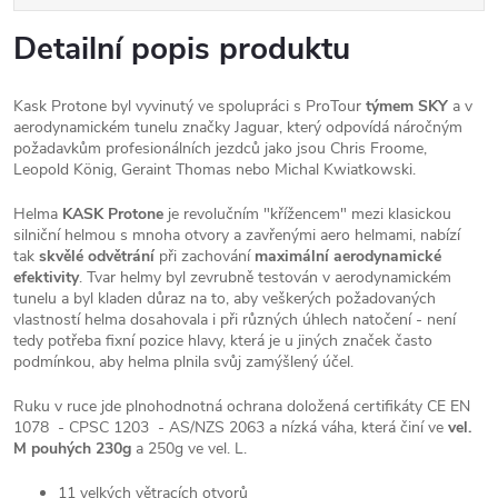
Detailní popis produktu
Kask Protone byl vyvinutý ve spolupráci s ProTour
týmem SKY
a v
aerodynamickém tunelu značky Jaguar, který odpovídá náročným
požadavkům profesionálních jezdců jako jsou Chris Froome,
Leopold König, Geraint Thomas nebo Michal Kwiatkowski.
Helma
KASK Protone
je revolučním "křížencem" mezi klasickou
silniční helmou s mnoha otvory a zavřenými aero helmami, nabízí
tak
skvělé odvětrání
při zachování
maximální aerodynamické
efektivity
. Tvar helmy byl zevrubně testován v aerodynamickém
tunelu a byl kladen důraz na to, aby veškerých požadovaných
vlastností helma dosahovala i při různých úhlech natočení - není
tedy potřeba fixní pozice hlavy, která je u jiných značek často
podmínkou, aby helma plnila svůj zamýšlený účel.
Ruku v ruce jde plnohodnotná ochrana doložená certifikáty CE EN
1078 - CPSC 1203 - AS/NZS 2063 a nízká váha, která činí ve
vel.
M pouhých 230g
a 250g ve vel. L.
11 velkých větracích otvorů