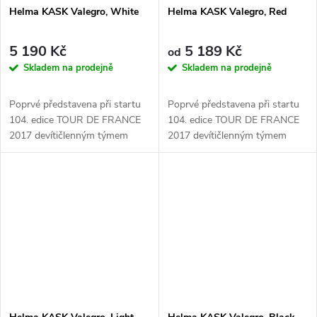
Helma KASK Valegro, White
Helma KASK Valegro, Red
5 190 Kč
5 189 Kč
od
Skladem na prodejně
Skladem na prodejně
Poprvé představena při startu
Poprvé představena při startu
104. edice TOUR DE FRANCE
104. edice TOUR DE FRANCE
2017 devítičlenným týmem
2017 devítičlenným týmem
závodníků týmu SKY včetně
závodníků týmu SKY včetně
Chrise...
Chrise...