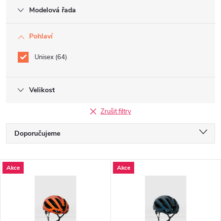
Modelová řada
Pohlaví
Unisex
64
Velikost
Zrušit filtry
Ř
Doporučujeme
a
Nejlevnější
V
Akce
Akce
Nejdražší
z
ý
Nejprodávanější
e
p
Abecedně