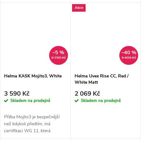
překračuje evropské
překračuje evropské
Akce
bezpečnostní...
bezpečnostní...
–5 %
–40 %
3 790 Kč
3 499 Kč
Helma KASK Mojito3, White
Helma Uvex Rise CC, Red /
White Matt
3 590 Kč
2 069 Kč
Skladem na prodejně
Skladem na prodejně
Přilba Mojito3 je bezpečnější
než kdykoli předtím, má
certifikaci WG 11, která
překračuje evropské