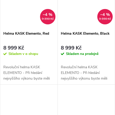
–4 %
–4 %
9 390 Kč
9 390 Kč
Helma KASK Elemento, Red
Helma KASK Elemento, Black
8 999 Kč
8 999 Kč
Skladem v e-shopu
Skladem na prodejně
Revoluční helma KASK
Revoluční helma KASK
ELEMENTO - Při hledání
ELEMENTO - Při hledání
nejvyššího výkonu byste měli
nejvyššího výkonu byste měli
od přilby očekávat více než
od přilby očekávat více než
"jen" vynikající...
"jen" vynikající...