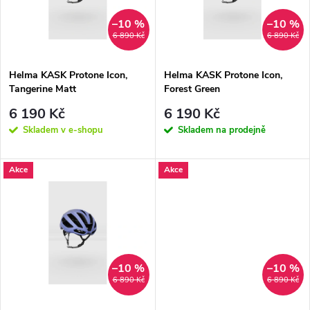
n
i
–10 %
–10 %
6 890 Kč
6 890 Kč
í
s
p
Helma KASK Protone Icon,
Helma KASK Protone Icon,
Tangerine Matt
Forest Green
p
r
6 190 Kč
6 190 Kč
r
Skladem v e-shopu
Skladem na prodejně
o
o
Akce
Akce
d
d
u
u
k
k
–10 %
–10 %
6 890 Kč
6 890 Kč
t