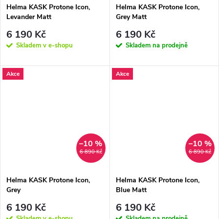
t
ů
Helma KASK Protone Icon,
Helma KASK Protone Icon,
ů
Levander Matt
Grey Matt
6 190 Kč
6 190 Kč
Skladem v e-shopu
Skladem na prodejně
Akce
Akce
–10 %
–10 %
6 890 Kč
6 890 Kč
Helma KASK Protone Icon,
Helma KASK Protone Icon,
Grey
Blue Matt
6 190 Kč
6 190 Kč
Skladem v e-shopu
Skladem na prodejně