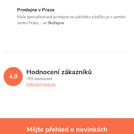
c
o
Prodejna v Praze
í
v
Naše specializovaná prodejna na cyklistiku a běžky je v samém
centru Prahy - ve
Skořepce
.
á
p
n
r
í
v
k
Hodnocení zákazníků
y
4,9
765 hodnocení
Zobrazit recenze
v
ý
p
i
Mějte přehled o novinkách