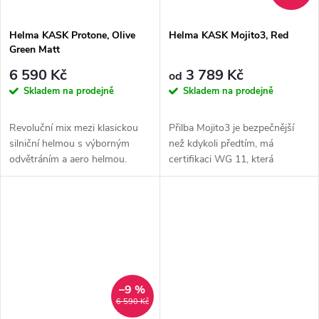
Helma KASK Protone, Olive
Helma KASK Mojito3, Red
Green Matt
6 590 Kč
3 789 Kč
od
Skladem na prodejně
Skladem na prodejně
Revoluční mix mezi klasickou
Přilba Mojito3 je bezpečnější
silniční helmou s výborným
než kdykoli předtím, má
odvětráním a aero helmou.
certifikaci WG 11, která
Testováno ve větrném tunelu
překračuje evropské
a...
bezpečnostní...
–9 %
6 590 Kč