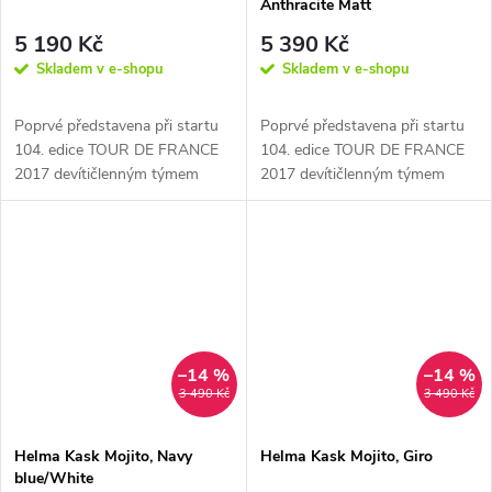
Anthracite Matt
5 190 Kč
5 390 Kč
Skladem v e-shopu
Skladem v e-shopu
Poprvé představena při startu
Poprvé představena při startu
104. edice TOUR DE FRANCE
104. edice TOUR DE FRANCE
2017 devítičlenným týmem
2017 devítičlenným týmem
závodníků týmu SKY včetně
závodníků týmu SKY včetně
Chrise...
Chrise...
–14 %
–14 %
3 490 Kč
3 490 Kč
Helma Kask Mojito, Navy
Helma Kask Mojito, Giro
blue/White