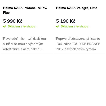
Helma KASK Protone, Yellow
Helma KASK Valegro, Lime
Fluo
5 990 Kč
5 190 Kč
Skladem v e-shopu
Skladem v e-shopu
Revoluční mix mezi klasickou
Poprvé představena při startu
silniční helmou s výborným
104. edice TOUR DE FRANCE
odvětráním a aero helmou.
2017 devítičlenným týmem
Testováno ve větrném tunelu
závodníků týmu SKY včetně
a...
Chrise...