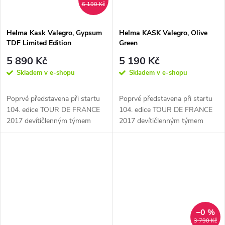
6 190 Kč
Helma Kask Valegro, Gypsum
Helma KASK Valegro, Olive
TDF Limited Edition
Green
5 890 Kč
5 190 Kč
Skladem v e-shopu
Skladem v e-shopu
Poprvé představena při startu
Poprvé představena při startu
104. edice TOUR DE FRANCE
104. edice TOUR DE FRANCE
2017 devítičlenným týmem
2017 devítičlenným týmem
závodníků týmu SKY včetně
závodníků týmu SKY včetně
Chrise...
Chrise...
–0 %
3 790 Kč