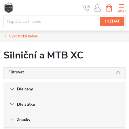
Přejít
NÁKUPNÍ
na
KOŠÍK
obsah
HLEDAT
Cyklistické helmy
Silniční a MTB XC
Filtrovat
Dle ceny
Dle štítku
Značky