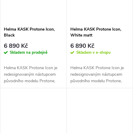
Helma KASK Protone Icon,
Helma KASK Protone Icon,
Black
White matt
6 890 Kč
6 890 Kč
Skladem na prodejně
Skladem v e-shopu
Helma KASK Protone Icon je
Helma KASK Protone Icon je
redesignovaným nástupcem
redesignovaným nástupcem
původního modelu Protone,
původního modelu Protone,
což byla helma, která je
což byla helma, která je
revolučním...
revolučním...