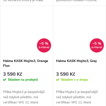
26 větracími otvory je malá,
původního modelu Protone,
lehká a agresivní. Díky...
což byla helma, která je
revolučním...
–5 %
–5 %
3 790 Kč
3 790 Kč
Helma KASK Mojito3, Orange
Helma KASK Mojito3, Grey
Fluo
3 590 Kč
3 590 Kč
Skladem na prodejně
Skladem v e-shopu
Přilba Mojito3 je bezpečnější
Přilba Mojito3 je bezpečnější
než kdykoli předtím, má
než kdykoli předtím, má
certifikaci WG 11, která
certifikaci WG 11, která