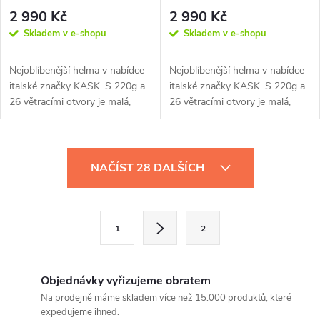
2 990 Kč
2 990 Kč
Skladem v e-shopu
Skladem v e-shopu
Nejoblíbenější helma v nabídce
Nejoblíbenější helma v nabídce
italské značky KASK. S 220g a
italské značky KASK. S 220g a
26 větracími otvory je malá,
26 větracími otvory je malá,
lehká a agresivní. Díky...
lehká a agresivní. Díky...
O
NAČÍST 28 DALŠÍCH
v
l
S
1
2
t
á
r
d
á
Objednávky vyřizujeme obratem
a
n
Na prodejně máme skladem více než 15.000 produktů, které
expedujeme ihned.
k