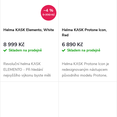
–4 %
9 390 Kč
Helma KASK Elemento, White
Helma KASK Protone Icon,
Red
8 999 Kč
6 890 Kč
Skladem na prodejně
Skladem na prodejně
Revoluční helma KASK
Helma KASK Protone Icon je
ELEMENTO - Při hledání
redesignovaným nástupcem
nejvyššího výkonu byste měli
původního modelu Protone,
od přilby očekávat více než
což byla helma, která je
"jen" vynikající...
revolučním...