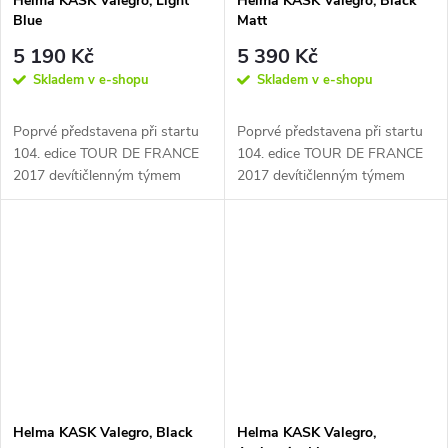
Helma KASK Valegro, Light
Helma KASK Valegro, Black
Blue
Matt
5 190 Kč
5 390 Kč
Skladem v e-shopu
Skladem v e-shopu
Poprvé představena při startu
Poprvé představena při startu
104. edice TOUR DE FRANCE
104. edice TOUR DE FRANCE
2017 devítičlenným týmem
2017 devítičlenným týmem
závodníků týmu SKY včetně
závodníků týmu SKY včetně
Chrise...
Chrise...
Helma KASK Valegro, Black
Helma KASK Valegro,