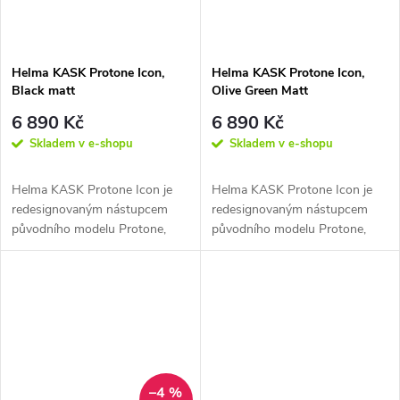
Helma KASK Protone Icon,
Helma KASK Protone Icon,
Black matt
Olive Green Matt
6 890 Kč
6 890 Kč
Skladem v e-shopu
Skladem v e-shopu
Helma KASK Protone Icon je
Helma KASK Protone Icon je
redesignovaným nástupcem
redesignovaným nástupcem
původního modelu Protone,
původního modelu Protone,
což byla helma, která je
což byla helma, která je
revolučním...
revolučním...
–4 %