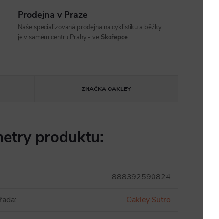
Prodejna v Praze
Naše specializovaná prodejna na cyklistiku a běžky
je v samém centru Prahy - ve
Skořepce
.
ZNAČKA
OAKLEY
etry produktu:
888392590824
řada
:
Oakley Sutro