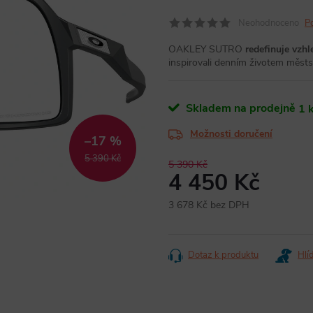
Neohodnoceno
P
OAKLEY SUTRO
redefinuje vzhl
inspirovali denním životem městs
Skladem na prodejně
1 
Možnosti doručení
–17 %
5 390 Kč
5 390 Kč
4 450 Kč
3 678 Kč bez DPH
Měrná
cena:
Dotaz k produktu
Hlí