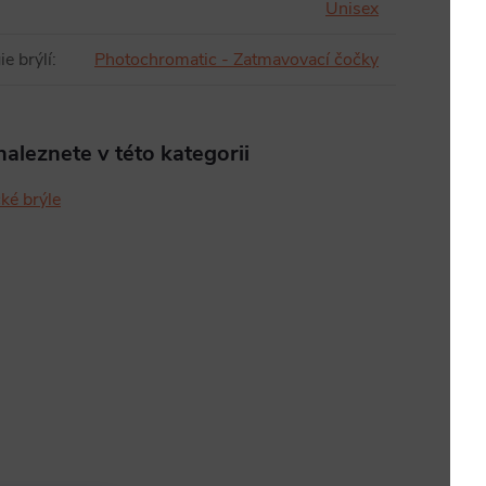
Unisex
e brýlí
:
Photochromatic - Zatmavovací čočky
aleznete v této kategorii
cké brýle