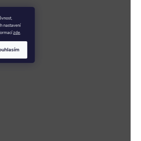
ěvnost,
ch nastavení
nformací
zde
.
ouhlasím