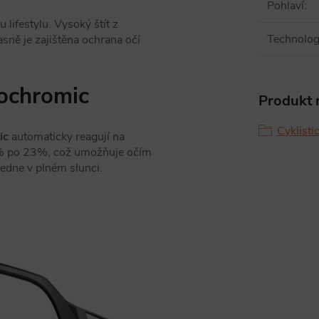
Pohlaví
:
ifestylu. Vysoký štít z
Technologi
sně je zajištěna ochrana očí
tochromic
Produkt n
Cyklisti
ic
automaticky reagují na
69% po 23%, což umožňuje očím
ledne v plném slunci.