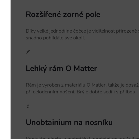
Rozšířené zorné pole
Díky velké jednodílné čočce je viditelnost přirozeně š
snadno pohlídáte své okolí.
🪶
Lehký rám O Matter
Rám je vyroben z materiálu O Matter, takže je dosa
při celodenním nošení. Brýle dobře sedí i s přilbou.
💧
Unobtainium na nosníku