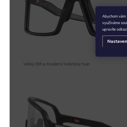
Abychom vám za
využíváme soubo
upravíte odkaz
Nastaven
Velký štít a moderní městský tvar.