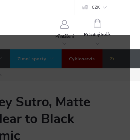
ochrany osobních údajů
Hodnocení obchodu
CZK
NÁKUPNÍ
KOŠÍK
Prázdný košík
Přihlášení
Zimní sporty
Cykloservis
Značky
ic
ey Sutro, Matte
lear to Black
mic