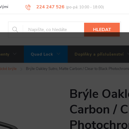
224 247 526
Výměny, vrácení a reklamace zboží
Obchodní podmínky
Podmínky 
HLEDAT
enty
Quad Lock
Doplňky a příslušenství
tické brýle
Brýle Oakley Sutro, Matte Carbon / Clear to Black Photochrom
Brýle Oakl
Carbon / C
Photochro