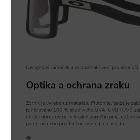
Designový rámeček a vysoké zakřivení pro krytí očí.
Optika a ochrana zraku
Zorník je vyroben z materiálu Plutonite, takže je zaj
je filtrováno 100 % škodlivého UVA, UVB i UVC zá
udržet obraz ostrý i v krajích zorného pole, což se 
periferně nebo při čtení nerovností na asfaltu.
👁️