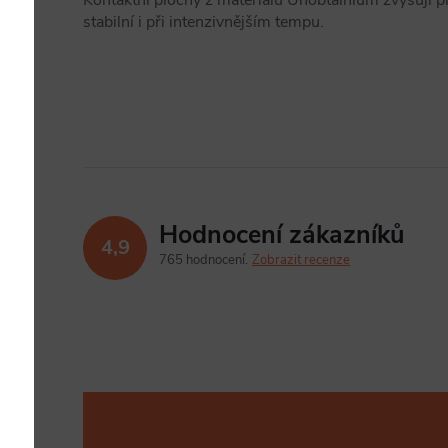
Kontaktní plochy z materiálu Unobtainium zvyšují při
stabilní i při intenzivnějším tempu.
Hodnocení zákazníků
4,9
765 hodnocení
Zobrazit recenze