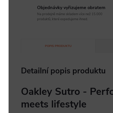
Objednávky vyřizujeme obratem
Na prodejně máme skladem více než 15.000
produktů, které expedujeme ihned.
POPIS PRODUKTU
Detailní popis produktu
Oakley Sutro - Per
meets lifestyle