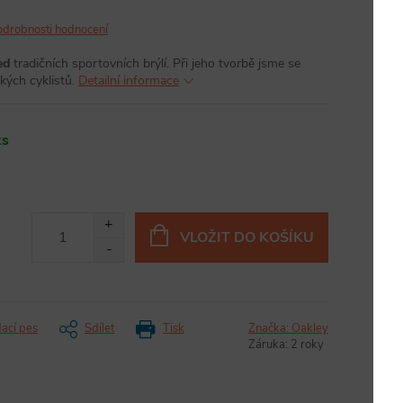
odrobnosti hodnocení
ed
tradičních sportovních brýlí. Při jeho tvorbě jsme se
kých cyklistů.
Detailní informace
ks
VLOŽIT DO KOŠÍKU
dací pes
Sdílet
Tisk
Značka:
Oakley
Záruka
:
2 roky