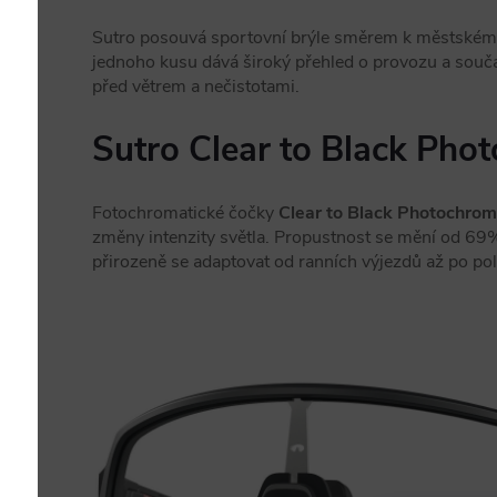
Sutro posouvá sportovní brýle směrem k městskému l
jednoho kusu dává široký přehled o provozu a souča
před větrem a nečistotami.
Sutro Clear to Black Pho
Fotochromatické čočky
Clear to Black Photochrom
změny intenzity světla. Propustnost se mění od 
přirozeně se adaptovat od ranních výjezdů až po po