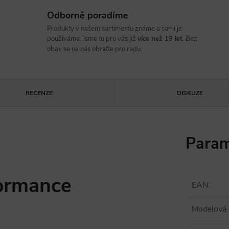
Odborně poradíme
Produkty v našem sortimentu známe a sami je
používáme. Jsme tu pro vás již
více než 19 let
. Bez
obav se na nás obraťte pro radu.
RECENZE
DISKUZE
Param
formance
EAN
:
Modelová 