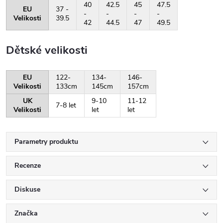
40
42.5
45
47.5
EU
37 -
-
-
-
-
Velikosti
39.5
42
44.5
47
49.5
Dětské velikosti
EU
122-
134-
146-
Velikosti
133cm
145cm
157cm
UK
9-10
11-12
7-8 let
Velikosti
let
let
Parametry produktu
Recenze
Diskuse
Značka