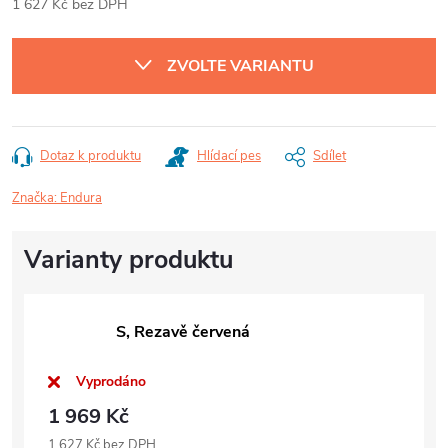
1 627 Kč bez DPH
Měrná
cena:
ZVOLTE VARIANTU
Dotaz k produktu
Hlídací pes
Sdílet
Značka:
Endura
S, Rezavě červená
Vyprodáno
1 969 Kč
1 627 Kč bez DPH