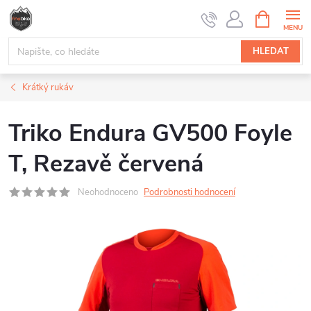
Přejít
NÁKUPNÍ
na
KOŠÍK
obsah
HLEDAT
Krátký rukáv
Triko Endura GV500 Foyle
T, Rezavě červená
Neohodnoceno
Podrobnosti hodnocení