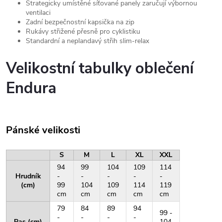
Strategicky umístěné síťované panely zaručují výbornou
ventilaci
Zadní bezpečnostní kapsička na zip
Rukávy střižené přesně pro cyklistiku
Standardní a neplandavý střih slim-relax
Velikostní tabulky oblečení
Endura
Pánské velikosti
S
M
L
XL
XXL
94
99
104
109
114
Hrudník
-
-
-
-
-
(cm)
99
104
109
114
119
cm
cm
cm
cm
cm
79
84
89
94
99 -
-
-
-
-
Pas (cm)
104