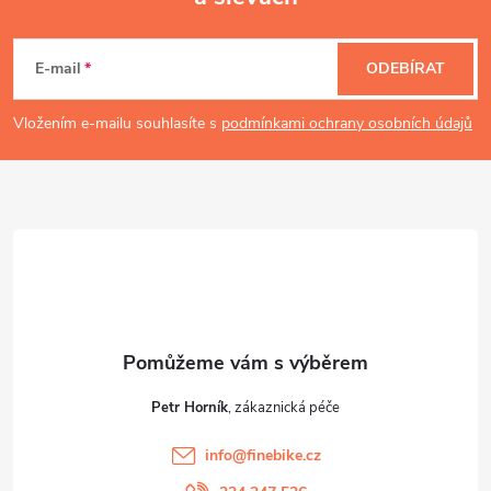
Z
á
E-mail
ODEBÍRAT
p
Vložením e-mailu souhlasíte s
podmínkami ochrany osobních údajů
a
t
í
Petr Horník
info
@
finebike.cz