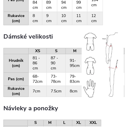
84
89
94
99
cm
cm
cm
cm
cm
Rukavice
8
9
10
11
12
(cm)
cm
cm
cm
cm
cm
Dámské velikosti
XS
S
M
L
XL
81 -
87 -
Hrudník
91-
96-
101-
86
90
(cm)
95cm
100cm
105cm
cm
cm
68-
73-
79-
84-
88-
Pas (cm)
72cm
78cm
83cm
87cm
92cm
Rukavice
7cm
7.5cm
8cm
8.5cm
9cm
(cm)
Návleky a ponožky
S
M
L
XL
XXL