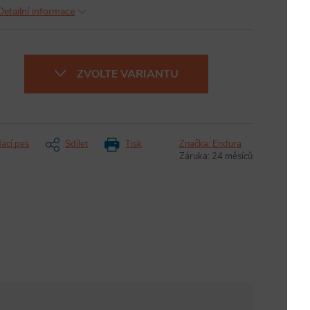
Detailní informace
ZVOLTE VARIANTU
dací pes
Sdílet
Tisk
Značka:
Endura
Záruka
:
24 měsíců