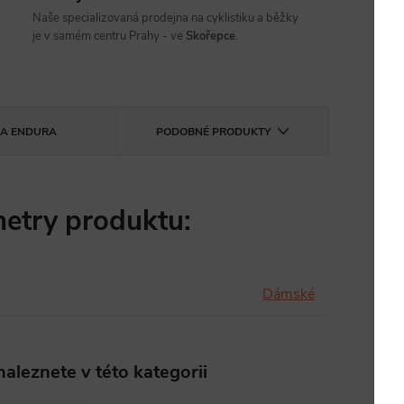
Naše specializovaná prodejna na cyklistiku a běžky
je v samém centru Prahy - ve
Skořepce
.
KA
ENDURA
PODOBNÉ PRODUKTY
etry produktu:
Dámské
aleznete v této kategorii