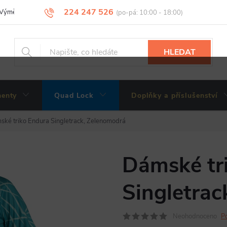
224 247 526
Výměny, vrácení a reklamace zboží
Obchodní podmínky
Podmínky 
HLEDAT
enty
Quad Lock
Doplňky a příslušenství
ké triko Endura Singletrack, Zelenomodrá
Dámské tr
Singletrac
Neohodnoceno
P