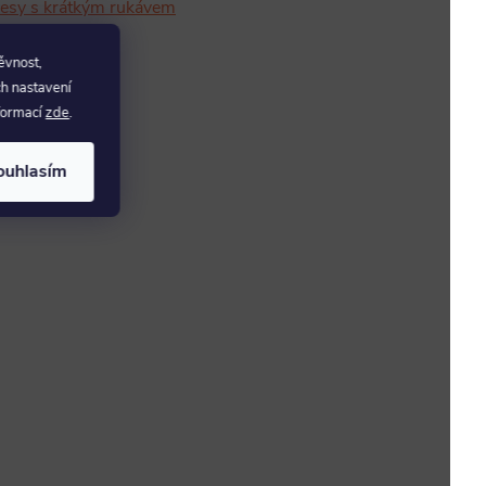
resy s krátkým rukávem
ěvnost,
ch nastavení
nformací
zde
.
ouhlasím