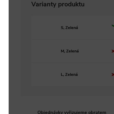
S, Zelená
M, Zelená
L, Zelená
Objednávky vyřizujeme obratem