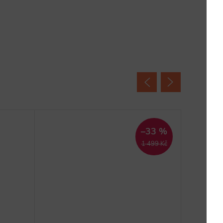
–33 %
1 499 Kč