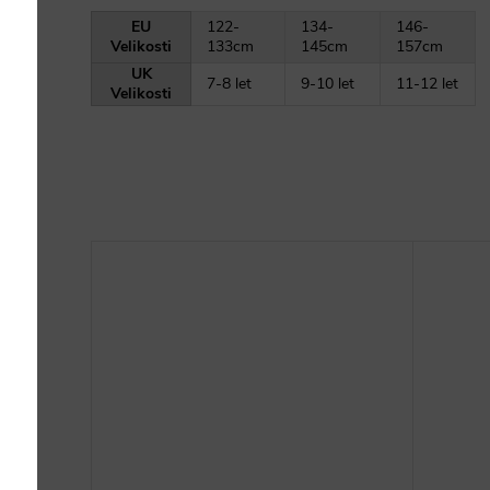
EU
122-
134-
146-
Velikosti
133cm
145cm
157cm
UK
7-8 let
9-10 let
11-12 let
Velikosti