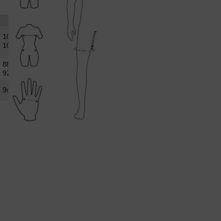
XL
101-
105cm
88-
92cm
9cm