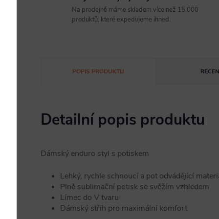
Na prodejně máme skladem více než 15.000
produktů, které expedujeme ihned.
POPIS PRODUKTU
RECEN
Detailní popis produktu
Dámský enduro styl s potiskem
Lehký, rychle schnoucí a pot odvádějící materi
Plně sublimační potisk se svěžím vzhledem
Límec do V tvaru
Dámský střih pro maximální komfort