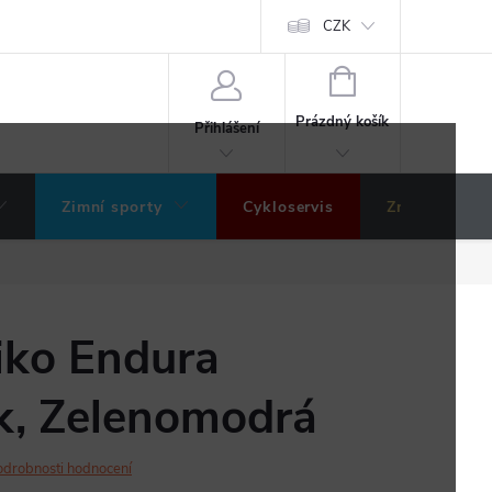
ochrany osobních údajů
Hodnocení obchodu
CZK
NÁKUPNÍ
KOŠÍK
Prázdný košík
Přihlášení
Zimní sporty
Cykloservis
Značky
iko Endura
k, Zelenomodrá
odrobnosti hodnocení