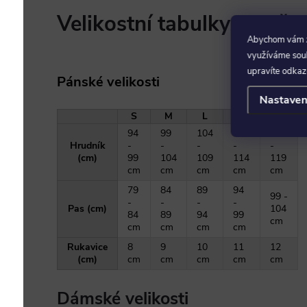
Velikostní tabulky obleče
Abychom vám za
využíváme soubo
upravíte odkaz
Pánské velikosti
Nastaven
S
M
L
XL
XXL
94
99
104
109
114
Hrudník
-
-
-
-
-
(cm)
99
104
109
114
119
cm
cm
cm
cm
cm
79
84
89
94
99 -
-
-
-
-
Pas (cm)
104
84
89
94
99
cm
cm
cm
cm
cm
Rukavice
8
9
10
11
12
(cm)
cm
cm
cm
cm
cm
Dámské velikosti