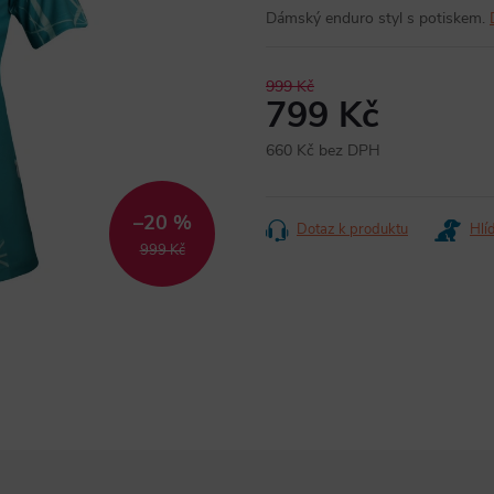
Dámský enduro styl s potiskem.
999 Kč
799 Kč
660 Kč bez DPH
Měrná
cena:
–20 %
Dotaz k produktu
Hlí
999 Kč