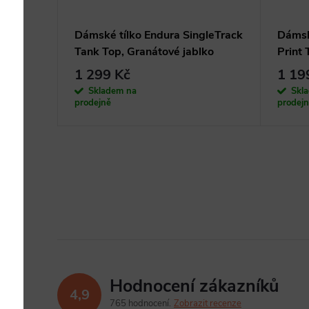
ay s
Dámské tílko Endura SingleTrack
Dámsk
Tank Top, Granátové jablko
Print 
1 299 Kč
1 19
Skladem na
Skl
prodejně
prodej
Hodnocení zákazníků
4,9
765 hodnocení
Zobrazit recenze