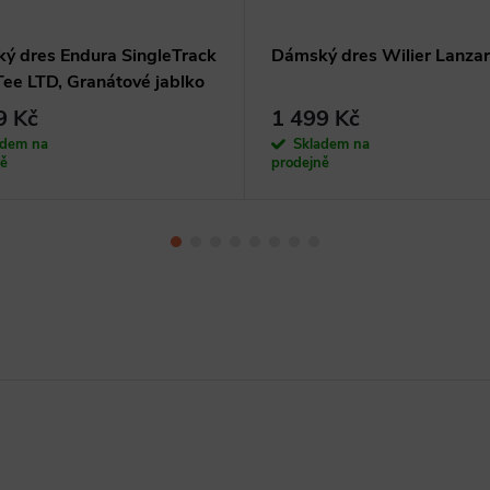
ý dres Endura SingleTrack
Dámský dres Wilier Lanzar
Tee LTD, Granátové jablko
9 Kč
1 499 Kč
adem na
Skladem na
ně
prodejně