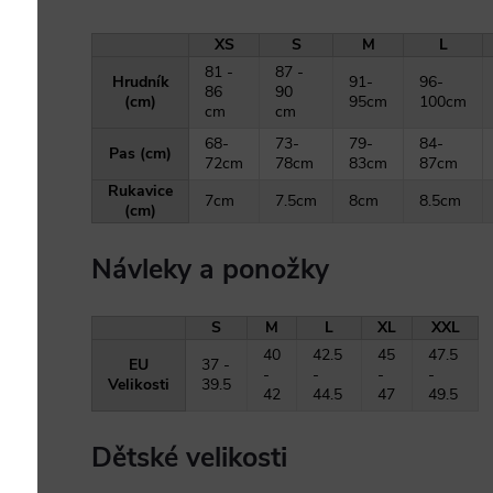
XS
S
M
L
81 -
87 -
Hrudník
91-
96-
86
90
(cm)
95cm
100cm
cm
cm
68-
73-
79-
84-
Pas (cm)
72cm
78cm
83cm
87cm
Rukavice
7cm
7.5cm
8cm
8.5cm
(cm)
Návleky a ponožky
S
M
L
XL
XXL
40
42.5
45
47.5
EU
37 -
-
-
-
-
Velikosti
39.5
42
44.5
47
49.5
Dětské velikosti