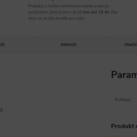
Produkty v našem sortimentu známe a sami je
používáme. Jsme tu pro vás již
více než 19 let
. Bez
obav se na nás obraťte pro radu.
ZE
DISKUZE
ZNAČ
Param
Pohlaví
:
ál
Produkt n