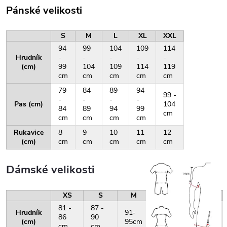
Pánské velikosti
S
M
L
XL
XXL
94
99
104
109
114
Hrudník
-
-
-
-
-
(cm)
99
104
109
114
119
cm
cm
cm
cm
cm
79
84
89
94
99 -
-
-
-
-
Pas (cm)
104
84
89
94
99
cm
cm
cm
cm
cm
Rukavice
8
9
10
11
12
(cm)
cm
cm
cm
cm
cm
Dámské velikosti
XS
S
M
L
XL
81 -
87 -
Hrudník
91-
96-
101-
86
90
(cm)
95cm
100cm
105cm
cm
cm