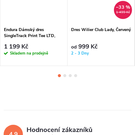
–33 %
1 499 Kč
Endura Dámský dres
Dres Wilier Club Lady, Červený
SingleTrack Print Tee LTD,
Bobule
1 199 Kč
999 Kč
od
Skladem na prodejně
2 - 3 Dny
Hodnocení zákazníků
4,9