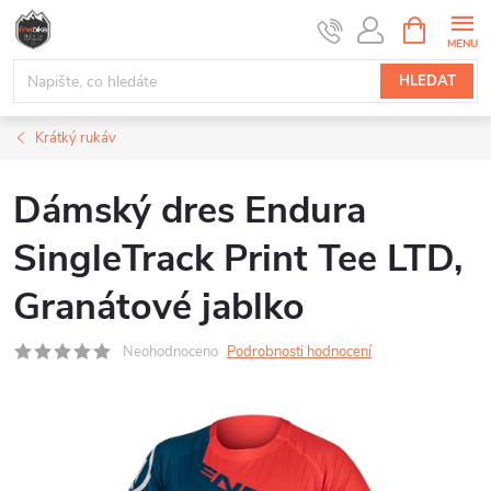
Přejít
NÁKUPNÍ
na
KOŠÍK
obsah
HLEDAT
Krátký rukáv
Dámský dres Endura
SingleTrack Print Tee LTD,
Granátové jablko
Neohodnoceno
Podrobnosti hodnocení