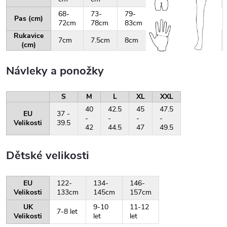
68-
73-
79-
84-
88-
Pas (cm)
72cm
78cm
83cm
87cm
92cm
Rukavice
7cm
7.5cm
8cm
8.5cm
9cm
(cm)
Návleky a ponožky
S
M
L
XL
XXL
40
42.5
45
47.5
EU
37 -
-
-
-
-
Velikosti
39.5
42
44.5
47
49.5
Dětské velikosti
EU
122-
134-
146-
Velikosti
133cm
145cm
157cm
UK
9-10
11-12
7-8 let
Velikosti
let
let