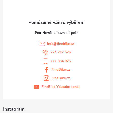
í
Petr Horník
info
@
finebike.cz
224 247 526
777 334 025
FineBike.cz
FineBike.cz
FineBike Youtube kanál
Instagram