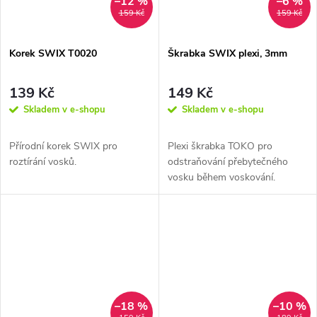
–12 %
–6 %
159 Kč
159 Kč
Korek SWIX T0020
Škrabka SWIX plexi, 3mm
139 Kč
149 Kč
Skladem v e-shopu
Skladem v e-shopu
Přírodní korek SWIX pro
Plexi škrabka TOKO pro
roztírání vosků.
odstraňování přebytečného
vosku během voskování.
–18 %
–10 %