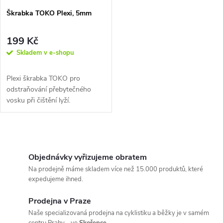
Škrabka TOKO Plexi, 5mm
199 Kč
Skladem v e-shopu
Plexi škrabka TOKO pro
odstraňování přebytečného
vosku při čištění lyží.
O
v
Objednávky vyřizujeme obratem
Na prodejně máme skladem více než 15.000 produktů, které
l
expedujeme ihned.
á
Prodejna v Praze
Naše specializovaná prodejna na cyklistiku a běžky je v samém
d
centru Prahy - ve
Skořepce
.