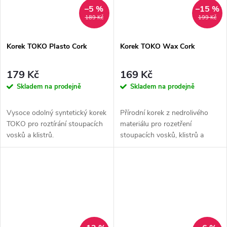
–5 %
–15 %
189 Kč
199 Kč
Korek TOKO Plasto Cork
Korek TOKO Wax Cork
179 Kč
169 Kč
Skladem na prodejně
Skladem na prodejně
Vysoce odolný syntetický korek
Přírodní korek z nedrolivého
TOKO pro roztírání stoupacích
materiálu pro rozetření
vosků a klistrů.
stoupacích vosků, klistrů a
JetStream vosků.