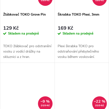
159 Kč
189 Kč
Žlábkovač TOKO Grove Pin
Škrabka TOKO Plexi, 3mm
129 Kč
169 Kč
Skladem na prodejně
Skladem na prodejně
TOKO žlábkovač pro odstranění
Plexi škrabka TOKO pro
vosku z vodící drážky na
odstraňování přebytečného
skluznici a z hran.
vosku během voskování.
–9 %
–22 %
219 Kč
219 Kč