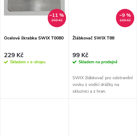
t
t
ů
–11 %
–9 %
ů
259 Kč
109 Kč
Ocelová škrabka SWIX T0080
Žlábkovač SWIX T88
229 Kč
99 Kč
Skladem v e-shopu
Skladem na prodejně
SWIX žlábkovač pro odstranění
vosku z vodící drážky na
skluznici a z hran.