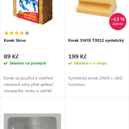
e
p
Abecedně
n
i
–13 %
229 Kč
í
s
p
Korek Skivo
Korek SWIX T0012 syntetický
p
r
89 Kč
199 Kč
r
Skladem na prodejně
Skladem v e-shopu
o
o
Korek se používá k ošetření
Syntetický korek SWIX s větší
d
odrazové zóny před aplikací
hustotou.
d
stoupacího vosku a zahřátí
skluznice před aplikací vosku....
u
u
k
k