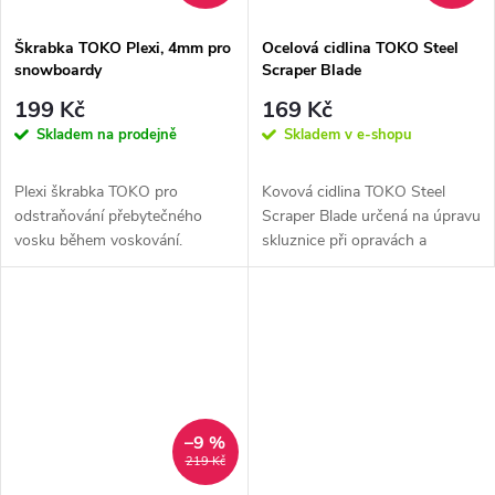
Škrabka TOKO Plexi, 4mm pro
Ocelová cidlina TOKO Steel
snowboardy
Scraper Blade
199 Kč
169 Kč
Skladem na prodejně
Skladem v e-shopu
Plexi škrabka TOKO pro
Kovová cidlina TOKO Steel
odstraňování přebytečného
Scraper Blade určená na úpravu
vosku během voskování.
skluznice při opravách a
strukturování.
–9 %
219 Kč