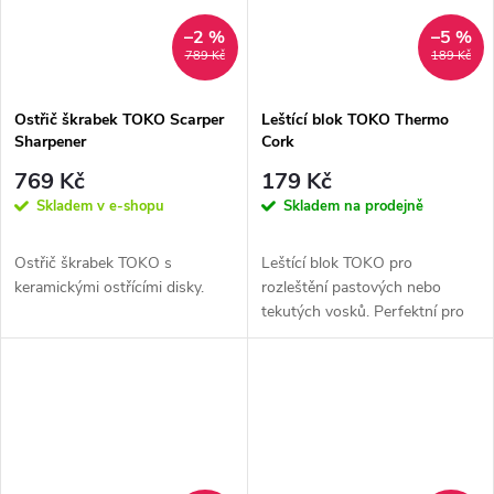
–2 %
–5 %
789 Kč
189 Kč
Ostřič škrabek TOKO Scarper
Leštící blok TOKO Thermo
Sharpener
Cork
769 Kč
179 Kč
Skladem v e-shopu
Skladem na prodejně
Ostřič škrabek TOKO s
Leštící blok TOKO pro
keramickými ostřícími disky.
rozleštění pastových nebo
tekutých vosků. Perfektní pro
práci se 100% fluorovými Top
Finish vosky.