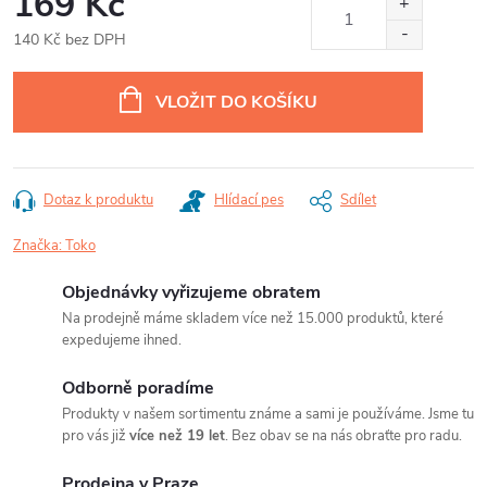
169 Kč
140 Kč bez DPH
Měrná
cena:
VLOŽIT DO KOŠÍKU
Dotaz k produktu
Hlídací pes
Sdílet
Značka:
Toko
Objednávky vyřizujeme obratem
Na prodejně máme skladem více než 15.000 produktů, které
expedujeme ihned.
Odborně poradíme
Produkty v našem sortimentu známe a sami je používáme. Jsme tu
pro vás již
více než 19 let
. Bez obav se na nás obraťte pro radu.
Prodejna v Praze