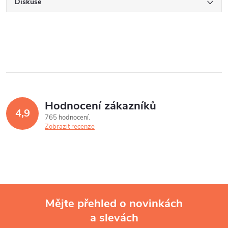
Diskuse
Hodnocení zákazníků
4,9
765 hodnocení
Zobrazit recenze
Mějte přehled o novinkách
a slevách
Z