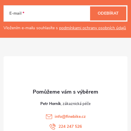
á
E-mail
ODEBÍRAT
p
Vložením e-mailu souhlasíte s
podmínkami ochrany osobních údajů
a
t
í
Petr Horník
info
@
finebike.cz
224 247 526