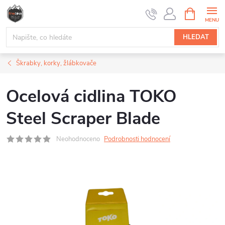
Přejít
NÁKUPNÍ
na
KOŠÍK
obsah
HLEDAT
Škrabky, korky, žlábkovače
Ocelová cidlina TOKO
Steel Scraper Blade
Neohodnoceno
Podrobnosti hodnocení