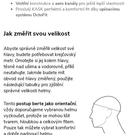
Vnitřní
konstrukce a
aero kanály
pro ještě lepší vlastnosti
Proslulý KASK perfektní a komfortní fit díky
upínacímu
systému OctoFit
Jak změřit svou velikost
Abyste správně změřili velikost své
hlavy, budete potřebovat krejčovský
metr. Omotejte si jej kolem hlavy,
těsně nad ušima a vodorovně, příliš
neutahujte. Jakmile budete mít
obvod své hlavy změřený, použijte
následující tabulky pro zjištění
správné velikosti helmy.
Tento
postup berte jako orientační
,
vždy doporučujeme vybranou helmu
vyzkoušet, protože se mohou lišit
tvarem, hloubkou a celkovým fitem.
Pouze tak můžete vybrat komfortní
a dobře padnoucí helmu.