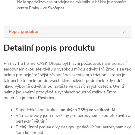
Naše specializovaná prodejna na cyklistiku a běžky je v samém
centru Prahy - ve
Skořepce
.
Popis produktu
Detailní popis produktu
Při návrhu helmy KASK Utopia byl hlavní požadavek na maximální
aerodynamickou efektivitu s vysokou mírou odvětrání. Zrodila se tak
helma pro nejnáročnější závodní nasazení a pro triatlon. Utopia je
tak perfektní helmou do všech klimatických podmínek, kdy udrží
hlavu výborně odvětranou, zvláště ve vyšších rychlostech. Uvnitř
helmy jsou velmi prodyšné a rychleschnoucí výstelky z 5mm
materiálu jménem
Resistex
.
Superlehká konstrukce,
pouhých 235g ve velikosti M
Větrací otvory jsou navrženy pro aerodynamickou efektivitu a
perfektní větrání
Tichý jízdní projev
díky designu potlačujícímu aerodynamický
šum kolem uší