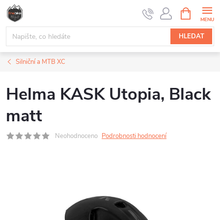
Přejít
NÁKUPNÍ
na
KOŠÍK
obsah
HLEDAT
Silniční a MTB XC
Helma KASK Utopia, Black
matt
Neohodnoceno
Podrobnosti hodnocení