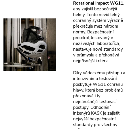
Rotational Impact WG11
,
aby zajistil bezpečnější
helmy. Tento neviditelný
ochranný systém výrazně
překračuje mezinárodní
normy. Bezpečnostní
protokol, testovaný v
nezávislých laboratořích,
nastavuje nové standardy
v průmyslu a překonává
nejpřísnější kritéria.
Díky vědeckému přístupu a
intenzivnímu testování
poskytuje WG11 ochranu
hlavy, která bez problémů
překonává i ty
nejnáročnější testovací
postupy. Odhodlání
inženýrů KASK je zajistit
nejvyšší bezpečnostní
standardy pro všechny