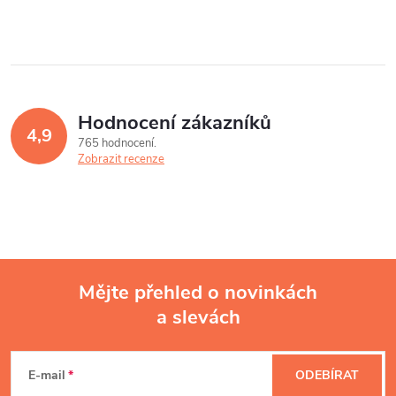
Hodnocení zákazníků
4,9
765 hodnocení
Zobrazit recenze
Mějte přehled o novinkách
a slevách
Z
á
E-mail
ODEBÍRAT