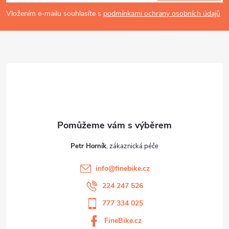
p
Vložením e-mailu souhlasíte s
podmínkami ochrany osobních údajů
a
t
í
Petr Horník
info
@
finebike.cz
224 247 526
777 334 025
FineBike.cz