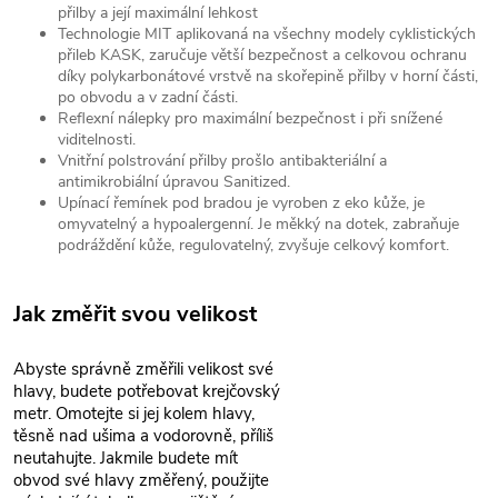
přilby a její maximální lehkost
Technologie MIT aplikovaná na všechny modely cyklistických
přileb KASK, zaručuje větší bezpečnost a celkovou ochranu
díky polykarbonátové vrstvě na skořepině přilby v horní části,
po obvodu a v zadní části.
Reflexní nálepky pro maximální bezpečnost i při snížené
viditelnosti.
Vnitřní polstrování přilby prošlo antibakteriální a
antimikrobiální úpravou Sanitized.
Upínací řemínek pod bradou je vyroben z eko kůže, je
omyvatelný a hypoalergenní. Je měkký na dotek, zabraňuje
podráždění kůže, regulovatelný, zvyšuje celkový komfort.
Jak změřit svou velikost
Abyste správně změřili velikost své
hlavy, budete potřebovat krejčovský
metr. Omotejte si jej kolem hlavy,
těsně nad ušima a vodorovně, příliš
neutahujte. Jakmile budete mít
obvod své hlavy změřený, použijte