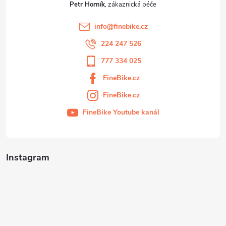
Petr Horník
info
@
finebike.cz
224 247 526
777 334 025
FineBike.cz
FineBike.cz
FineBike Youtube kanál
Instagram