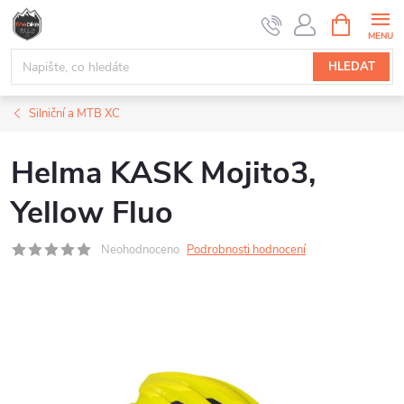
Přejít
NÁKUPNÍ
na
KOŠÍK
obsah
HLEDAT
Silniční a MTB XC
Helma KASK Mojito3,
Yellow Fluo
Neohodnoceno
Podrobnosti hodnocení