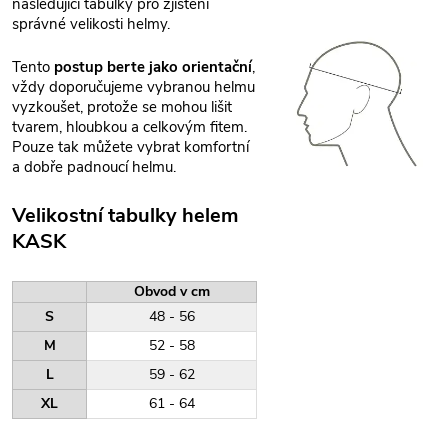
následující tabulky pro zjištění
správné velikosti helmy.
Tento
postup berte jako orientační
,
vždy doporučujeme vybranou helmu
vyzkoušet, protože se mohou lišit
tvarem, hloubkou a celkovým fitem.
Pouze tak můžete vybrat komfortní
a dobře padnoucí helmu.
Velikostní tabulky helem
KASK
Obvod v cm
S
48 - 56
M
52 - 58
L
59 - 62
XL
61 - 64