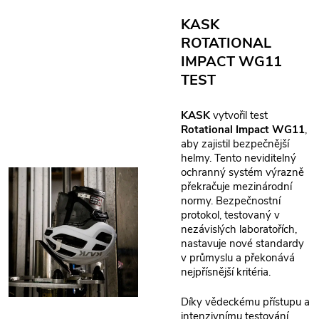
KASK
ROTATIONAL
IMPACT WG11
TEST
KASK
vytvořil test
Rotational Impact WG11
,
aby zajistil bezpečnější
helmy. Tento neviditelný
ochranný systém výrazně
překračuje mezinárodní
normy. Bezpečnostní
protokol, testovaný v
nezávislých laboratořích,
nastavuje nové standardy
v průmyslu a překonává
nejpřísnější kritéria.
Díky vědeckému přístupu a
intenzivnímu testování