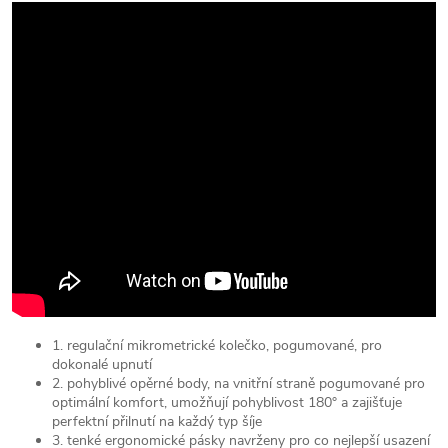
1. regulační mikrometrické kolečko, pogumované, pro
dokonalé upnutí
2. pohyblivé opěrné body, na vnitřní straně pogumované pro
optimální komfort, umožňují pohyblivost 180° a zajišťuje
perfektní přilnutí na každý typ šíje
3. tenké ergonomické pásky navrženy pro co nejlepší usazení