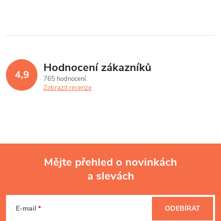
Hodnocení zákazníků
4,9
765 hodnocení
Zobrazit recenze
Mějte přehled o novinkách
a slevách
Z
á
E-mail
ODEBÍRAT