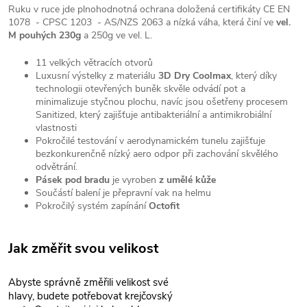
Ruku v ruce jde plnohodnotná ochrana doložená certifikáty CE EN
1078 - CPSC 1203 - AS/NZS 2063 a nízká váha, která činí ve
vel.
M pouhých 230g
a 250g ve vel. L.
11 velkých větracích otvorů
Luxusní výstelky z materiálu
3D Dry Coolmax
, který díky
technologii otevřených buněk skvěle odvádí pot a
minimalizuje styčnou plochu, navíc jsou ošetřeny procesem
Sanitized, který zajišťuje antibakteriální a antimikrobiální
vlastnosti
Pokročilé testování v aerodynamickém tunelu zajišťuje
bezkonkurenčně nízký aero odpor při zachování skvělého
odvětrání.
Pásek pod bradu
je vyroben
z umělé kůže
Součástí balení je přepravní vak na helmu
Pokročilý systém zapínání
Octofit
Jak změřit svou velikost
Abyste správně změřili velikost své
hlavy, budete potřebovat krejčovský