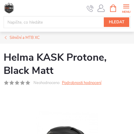
Přejít
NÁKUPNÍ
na
KOŠÍK
obsah
HLEDAT
Silniční a MTB XC
Helma KASK Protone,
Black Matt
Neohodnoceno
Podrobnosti hodnocení