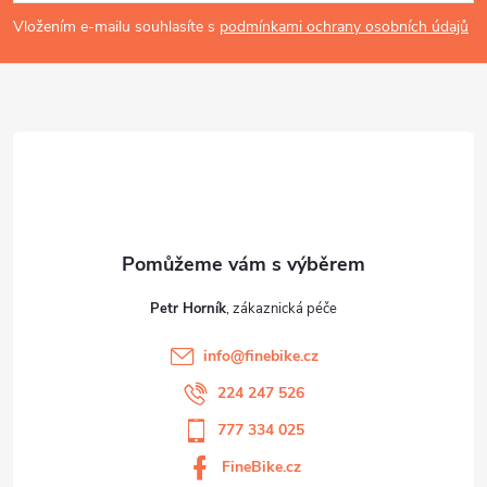
p
Vložením e-mailu souhlasíte s
podmínkami ochrany osobních údajů
a
t
í
Petr Horník
info
@
finebike.cz
224 247 526
777 334 025
FineBike.cz