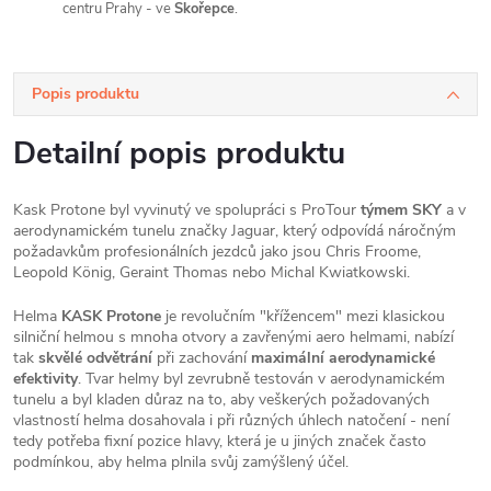
centru Prahy - ve
Skořepce
.
Popis produktu
Detailní popis produktu
Kask Protone byl vyvinutý ve spolupráci s ProTour
týmem SKY
a v
aerodynamickém tunelu značky Jaguar, který odpovídá náročným
požadavkům profesionálních jezdců jako jsou Chris Froome,
Leopold König, Geraint Thomas nebo Michal Kwiatkowski.
Helma
KASK Protone
je revolučním "křížencem" mezi klasickou
silniční helmou s mnoha otvory a zavřenými aero helmami, nabízí
tak
skvělé odvětrání
při zachování
maximální aerodynamické
efektivity
. Tvar helmy byl zevrubně testován v aerodynamickém
tunelu a byl kladen důraz na to, aby veškerých požadovaných
vlastností helma dosahovala i při různých úhlech natočení - není
tedy potřeba fixní pozice hlavy, která je u jiných značek často
podmínkou, aby helma plnila svůj zamýšlený účel.