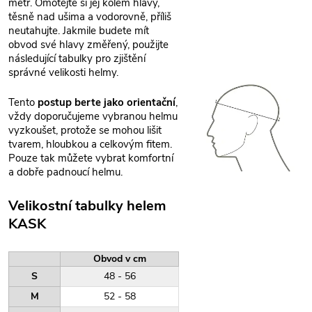
metr. Omotejte si jej kolem hlavy,
těsně nad ušima a vodorovně, příliš
neutahujte. Jakmile budete mít
obvod své hlavy změřený, použijte
následující tabulky pro zjištění
správné velikosti helmy.
Tento
postup berte jako orientační
,
vždy doporučujeme vybranou helmu
vyzkoušet, protože se mohou lišit
tvarem, hloubkou a celkovým fitem.
Pouze tak můžete vybrat komfortní
a dobře padnoucí helmu.
Velikostní tabulky helem
KASK
Obvod v cm
S
48 - 56
M
52 - 58