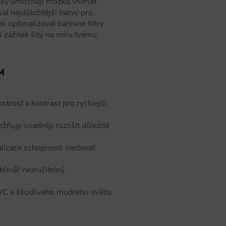
ky umožňují mozku vnímat
val nejdůležitější barvy pro
 optimalizoval barevné filtry
í zážitek šitý na míru tvému
™
strost a kontrast pro rychlejší
žňuje snadněji rozlišit důležité
lizace schopnosti sledovat
téměř nezničitelný
C a škodlivého modrého světla