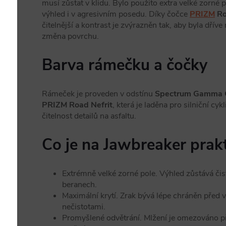
musí zůstat v klidu. Bylo použito extra velké zorné 
výhled i v agresivním posedu. Díky čočce
PRIZM
Ro
čitelnější a kontrast je zvýrazněn tak, aby byla dří
změna povrchu.
Barva rámečku a čočky
Rámeček je proveden v odstínu
Spectrum Gamma 
PRIZM Road Nefrit
, která je laděna pro silniční cyk
čitelnost detailů na asfaltu.
Co je na Jawbreaker prakt
Extrémně velké zorné pole. Výhled zůstává čis
beranech.
Maximální krytí. Zrak bývá lépe chráněn před 
nečistotami.
Promyšlené odvětrání. Mlžení je omezováno při