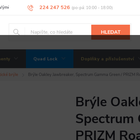
224 247 526
Výměny, vrácení a reklamace zboží
Obchodní podmínky
Podmínky 
HLEDAT
enty
Quad Lock
Doplňky a příslušenství
tické brýle
Brýle Oakley Jawbreaker, Spectrum Gamma Green / PRIZM Ro
Brýle Oakl
Spectrum 
PRIZM Roa