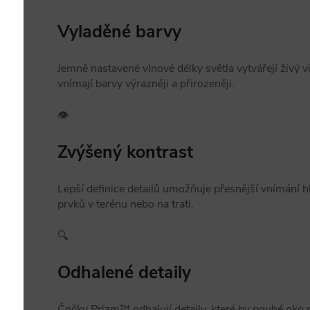
Vyladěné barvy
Jemně nastavené vlnové délky světla vytvářejí živý v
vnímají barvy výrazněji a přirozeněji.
👁️
Zvýšený kontrast
Lepší definice detailů umožňuje přesnější vnímání 
prvků v terénu nebo na trati.
🔍
Odhalené detaily
Čočky Prizm™ odhalují detaily, které by pouhé oko n