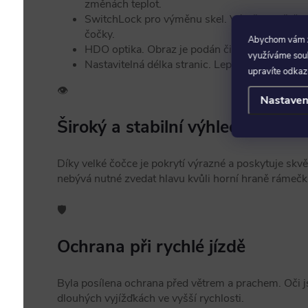
změnách teplot.
SwitchLock pro výměnu skel. Výměna je řešena 
čočky.
Abychom vám za
HDO optika. Obraz je podán čistěji a s menší
využíváme soubo
Nastavitelná délka stranic. Lepší kompatibilit
upravíte odkaz
👁️
Nastaven
Široký a stabilní výhled
Díky velké čočce je pokrytí výrazné a poskytuje skvěl
nebývá nutné zvedat hlavu kvůli horní hraně rámečk
🛡️
Ochrana při rychlé jízdě
Byla posílena ochrana před větrem a prachem. Oči 
dlouhých vyjížďkách ve vyšší rychlosti.