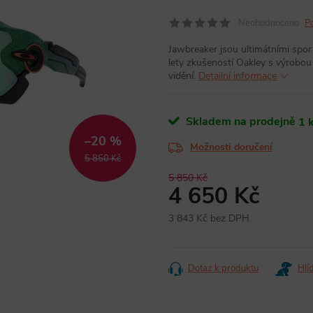
Neohodnoceno
P
Jawbreaker jsou ultimátními spor
lety zkušeností Oakley s výrobou 
vidění.
Detailní informace
Skladem na prodejně
1 
–20 %
Možnosti doručení
5 850 Kč
5 850 Kč
4 650 Kč
3 843 Kč bez DPH
Měrná
cena:
Dotaz k produktu
Hlí