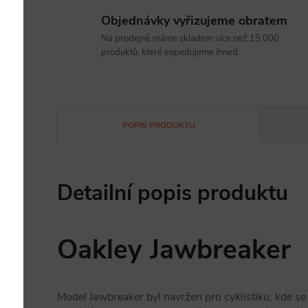
Objednávky vyřizujeme obratem
Na prodejně máme skladem více než 15.000
produktů, které expedujeme ihned.
POPIS PRODUKTU
Detailní popis produktu
Oakley Jawbreaker
Model Jawbreaker byl navržen pro cyklistiku, kde se 