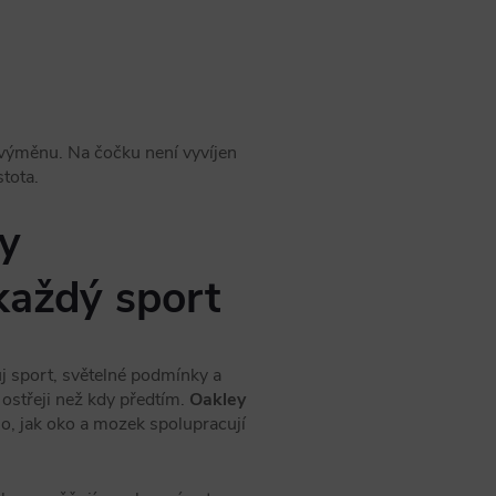
 výměnu. Na čočku není vyvíjen
stota.
y
každý sport
ůj sport, světelné podmínky a
 ostřeji než kdy předtím.
Oakley
o, jak oko a mozek spolupracují