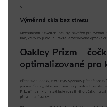
🔧
Výměnná skla bez stresu
Mechanismus
SwitchLock
byl navržen pro rychlou
tlak, který by ji kroutil, takže je zachována optická či
Oakley Prizm – čočk
optimalizované pro 
Představ si čočky, které byly vyvinuty přesně pro tv
počasí. Čočky, díky nimž vnímáš prostředí rychleji a
Prizm™
vznikly na základě rozsáhlého výzkumu toh
při vnímání barev.