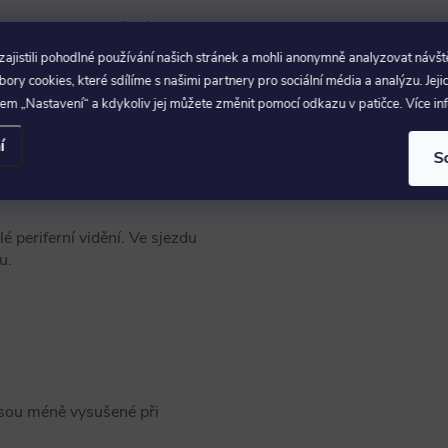
rychle a bez tlačení na tvar
jistili pohodlné používání našich stránek a mohli anonymně analyzovat návšt
m zkreslením v celém zorníku.
ry cookies, které sdílíme s našimi partnery pro sociální média a analýzu. Jeji
a s helmami a přesnější usazení.
em „Nastavení“ a kdykoliv jej můžete změnit pomocí odkazu v patičce. Více i
í
S
é periferní vidění. Ve sjezdu
u.
jsou méně vysušené při