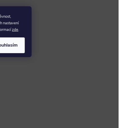
ěvnost,
ch nastavení
nformací
zde
.
ouhlasím