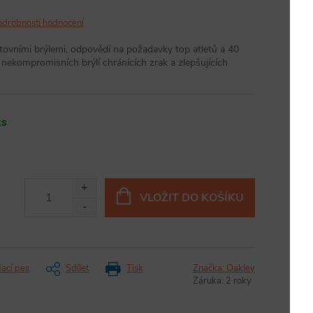
odrobnosti hodnocení
tovními brýlemi, odpovědí na požadavky top atletů a 40
nekompromisních brýlí chránících zrak a zlepšujících
ks
VLOŽIT DO KOŠÍKU
dací pes
Sdílet
Tisk
Značka:
Oakley
Záruka
:
2 roky