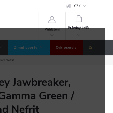
ochrany osobních údajů
Hodnocení obchodu
CZK
NÁKUPNÍ
KOŠÍK
Prázdný košík
Přihlášení
Zimní sporty
Cykloservis
Značky
ad Nefrit
ey Jawbreaker,
Gamma Green /
d Nefrit