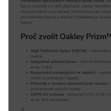
Filtrováním specifických vlnových délek světla
čoč
barvy výrazněji a s větší přesností. Oakley identifiko
různá prostředí a na základě mechanismu oko-mozek
pro konkrétní sporty a aktivity. Výsledkem je vizuáln
sportu.
Proč zvolit Oakley Prizm
High Definition Optics (HDO®)
– maximální o
reakce
Vylepšené vnímání barev
– větší kontrast umo
prvky v okolí
Rozpoznání pohybujících se objektů
– optima
rychle se pohybující objekty
Plutonite s vysokou odolností proti nárazu
– 
polykarbonát nejvyšší kvality
100% UV ochrana
– blokování UVA, UVB, UV
až do 400 nanometrů
🎨