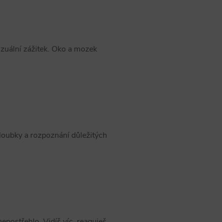
izuální zážitek. Oko a mozek
hloubky a rozpoznání důležitých
epostřehlo. Vidíš víc, reaguješ