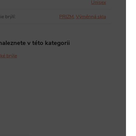
Unisex
e brýlí
:
PRIZM
,
Výměnná skla
aleznete v této kategorii
cké brýle