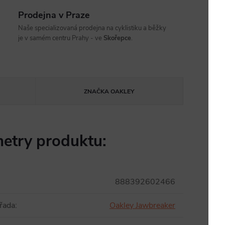
Prodejna v Praze
Naše specializovaná prodejna na cyklistiku a běžky
je v samém centru Prahy - ve
Skořepce
.
ZNAČKA
OAKLEY
etry produktu:
888392602466
řada
:
Oakley Jawbreaker