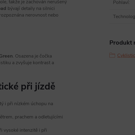
pole, takže je zachován nerušený
Pohlaví
:
ad
bývají detaily na silnici
ve rozpoznána nerovnost nebo
Technologi
Produkt n
Cyklisti
Green
. Osazena je čočka
listiku a zvyšuje kontrast a
ické při jízdě
tý i při nízkém úchopu na
větrem, prachem a odletujícími
 vysoké intenzitě i při