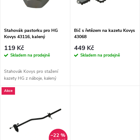
n
i
í
s
p
Stahovák pastorku pro HG
Bič s řetězem na kazetu Kovys
Kovys 43116, kalený
43068
p
r
119 Kč
449 Kč
r
Skladem na prodejně
Skladem na prodejně
o
o
Stahovák Kovys pro stažení
d
kazety HG z náboje, kalený
d
Akce
u
u
k
k
t
t
–22 %