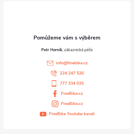
t
p
í
i
s
u
Petr Horník
info
@
finebike.cz
224 247 526
777 334 025
FineBike.cz
FineBike.cz
FineBike Youtube kanál