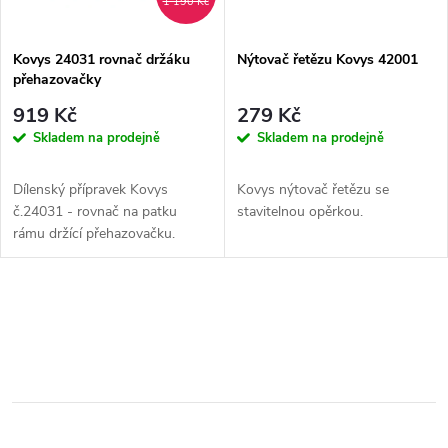
ů
1 190 Kč
ů
Kovys 24031 rovnač držáku
Nýtovač řetězu Kovys 42001
přehazovačky
919 Kč
279 Kč
Skladem na prodejně
Skladem na prodejně
Dílenský přípravek Kovys
Kovys nýtovač řetězu se
č.24031 - rovnač na patku
stavitelnou opěrkou.
rámu držící přehazovačku.
O
v
l
á