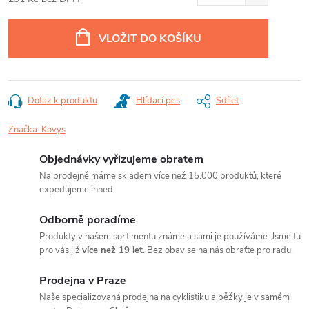
Měrná
cena:
VLOŽIT DO KOŠÍKU
Dotaz k produktu
Hlídací pes
Sdílet
Značka:
Kovys
Objednávky vyřizujeme obratem
Na prodejně máme skladem více než 15.000 produktů, které
expedujeme ihned.
Odborně poradíme
Produkty v našem sortimentu známe a sami je používáme. Jsme tu
pro vás již
více než 19 let
. Bez obav se na nás obraťte pro radu.
Prodejna v Praze
Naše specializovaná prodejna na cyklistiku a běžky je v samém