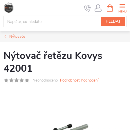
Přejít
NÁKUPNÍ
na
KOŠÍK
obsah
HLEDAT
Nýtovače
Nýtovač řetězu Kovys
42001
Neohodnoceno
Podrobnosti hodnocení