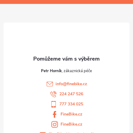
a
t
í
Petr Horník
info
@
finebike.cz
224 247 526
777 334 025
FineBike.cz
FineBike.cz