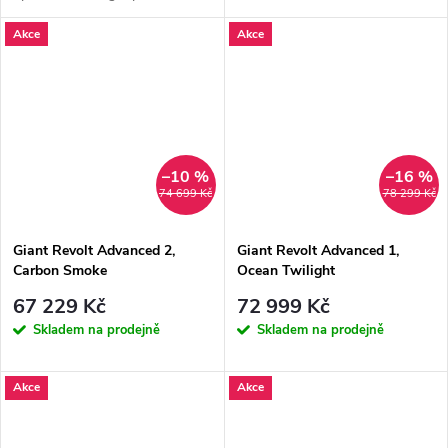
tlakoměrem umístěným v dolní
Akce
Akce
části pumpy a...
–10 %
–16 %
74 699 Kč
78 299 Kč
Giant Revolt Advanced 2,
Giant Revolt Advanced 1,
Carbon Smoke
Ocean Twilight
67 229 Kč
72 999 Kč
Skladem na prodejně
Skladem na prodejně
Akce
Akce