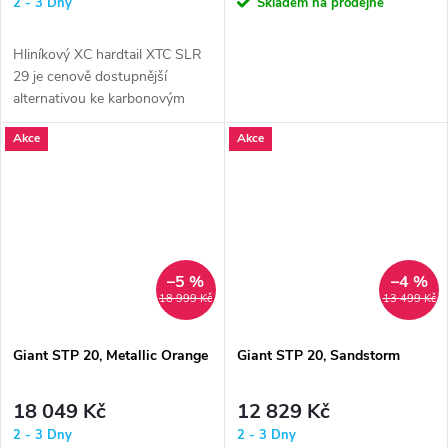
2 - 3 Dny
Skladem na prodejně
Hliníkový XC hardtail XTC SLR
29 je cenově dostupnější
alternativou ke karbonovým
modelům XTC Advanced 29.
Akce
Akce
Navržen je...
–5 %
–4 %
18 999 Kč
13 499 Kč
Giant STP 20, Metallic Orange
Giant STP 20, Sandstorm
18 049 Kč
12 829 Kč
2 - 3 Dny
2 - 3 Dny