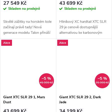
27 549 Kč
43 699 Kč
Skladem na prodejně
Skladem na prodejně
Skvělé zážitky na horském kole
Hliníkový XC hardtail XTC SLR
začínají právě tady! Nová
29 je cenově dostupnější
generace modelu Talon přináší
alternativou ke karbonovým
úplně nový rám s vylepšenou...
modelům XTC Advanced 29.
Akce
Akce
Navržen je...
–5 %
–5 %
45 999 Kč
35 999 Kč
Giant XTC SLR 29 1, Mars
Giant XTC SLR 29 2, Dark
Dust
Jade
43 699 Kč
34 199 Kč