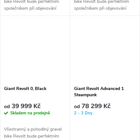
bike Revolt bude perfektním
bike Revolt bude perfektním
společníkem při objevování
společníkem při objevování
silnic a cest, o kterých jste...
silnic a cest, o kterých jste...
Giant Revolt 0, Black
Giant Revolt Advanced 1
Steampunk
39 999 Kč
78 299 Kč
od
od
Skladem na prodejně
2 - 3 Dny
Všestranný a pohodlný gravel
bike Revolt bude perfektním