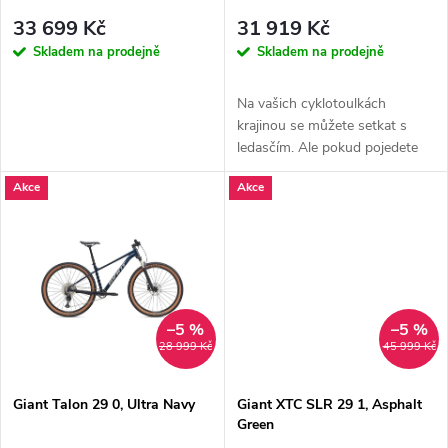
p
r
33 699 Kč
31 919 Kč
r
Skladem na prodejně
Skladem na prodejně
o
o
Na vašich cyklotoulkách
d
krajinou se můžete setkat s
d
ledasčím. Ale pokud pojedete
na našem trekingovém kole
u
Akce
Akce
Roam,...
u
k
k
t
t
ů
–5 %
–5 %
ů
28 999 Kč
45 999 Kč
Giant Talon 29 0, Ultra Navy
Giant XTC SLR 29 1, Asphalt
Green