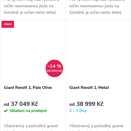
ničím neomezenou jízdu na
ničím neomezenou jízdu na
šotolině, je určen tento lehký
šotolině, je určen tento lehký
karbonový gravel bike....
karbonový gravel bike....
Akce
–14 %
38 999 Kč
Giant Revolt 1, Pale Olive
Giant Revolt 1, Metal
37 049 Kč
38 999 Kč
od
od
Skladem na prodejně
2 - 3 Dny
Všestranný a pohodlný gravel
Všestranný a pohodlný gravel