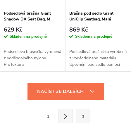
Podsedlová brašna Giant
Brašna pod sedlo Giant
Shadow DX Seat Bag, M
UniClip Seatbag, Malá
629 Kč
869 Kč
Skladem na prodejně
Skladem na prodejně
Podsedlová brašnička vyrobená
Podsedlová brašnička vyrobená
z voděodolného nylonu
z voděodolného materiálu.
ProTextura
Upevnění pod sedlo pomocí
systému UniClip - vyžaduje...
O
NAČÍST 36 DALŠÍCH
v
l
S
1
3
t
á
r