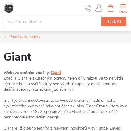
Přejít
NÁKUPNÍ
na
KOŠÍK
obsah
HLEDAT
Prodávané značky
Giant
Webová stránka značky:
Giant
Značka Giant je skutečným obrem, nejen díky názvu. Je to největší
výrobce kol na světě, který své výrobní kapacity nabízí i mnoha
dalším světovým značkám jízdních kol.
Giant je přední světová značka vysoce kvalitních jízdních kol a
cyklistického vybavení. Jako součást skupiny Giant Group, která byla
založena v roce 1972, spojuje značka Giant zručnost, pokročilé
technologie a inovativní design.
Giant je již dlouho jedním z hlavních inovátorů v cyklistice. Zavedl