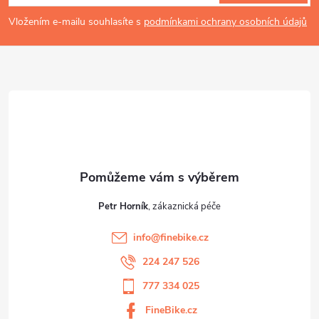
p
p
Vložením e-mailu souhlasíte s
podmínkami ochrany osobních údajů
i
a
s
t
u
í
Petr Horník
info
@
finebike.cz
224 247 526
777 334 025
FineBike.cz