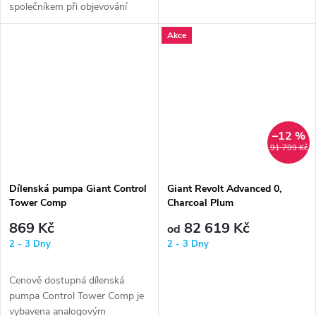
společníkem při objevování
silnic a cest, o kterých jste...
Akce
–12 %
91 799 Kč
Dílenská pumpa Giant Control
Giant Revolt Advanced 0,
Tower Comp
Charcoal Plum
869 Kč
82 619 Kč
od
2 - 3 Dny
2 - 3 Dny
Cenově dostupná dílenská
pumpa Control Tower Comp je
vybavena analogovým