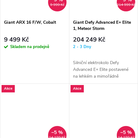
9 999 Kč
214 999 Kč
Giant ARX 16 F/W, Cobalt
Giant Defy Advanced E+ Elite
1, Meteor Storm
9 499 Kč
204 249 Kč
Skladem na prodejně
2 - 3 Dny
Silniční elektrokolo Defy
Advanced E+ Elite postavené
na lehkém a mimořádně
pohodlném karbonovém rámu
Akce
Akce
je ideální...
–5 %
–5 %
14 199 Kč
14 199 Kč