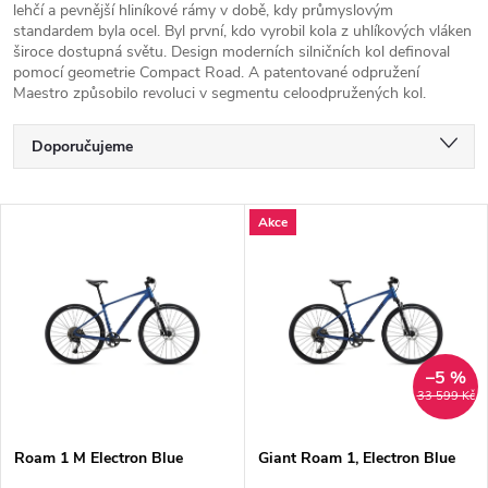
lehčí a pevnější hliníkové rámy v době, kdy průmyslovým
standardem byla ocel. Byl první, kdo vyrobil kola z uhlíkových vláken
široce dostupná světu. Design moderních silničních kol definoval
pomocí geometrie Compact Road. A patentované odpružení
Maestro způsobilo revoluci v segmentu celoodpružených kol.
Ř
Doporučujeme
a
Nejlevnější
V
Akce
Nejdražší
z
ý
Nejprodávanější
e
p
Abecedně
n
i
–5 %
33 599 Kč
í
s
p
Roam 1 M Electron Blue
Giant Roam 1, Electron Blue