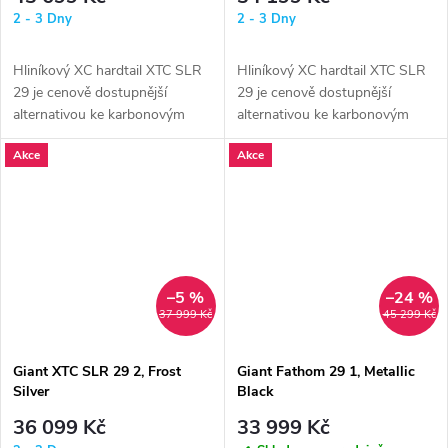
2 - 3 Dny
2 - 3 Dny
Hliníkový XC hardtail XTC SLR
Hliníkový XC hardtail XTC SLR
29 je cenově dostupnější
29 je cenově dostupnější
alternativou ke karbonovým
alternativou ke karbonovým
modelům XTC Advanced 29.
modelům XTC Advanced 29.
Akce
Akce
Navržen je...
Navržen je...
–5 %
–24 %
37 999 Kč
45 299 Kč
Giant XTC SLR 29 2, Frost
Giant Fathom 29 1, Metallic
Silver
Black
36 099 Kč
33 999 Kč