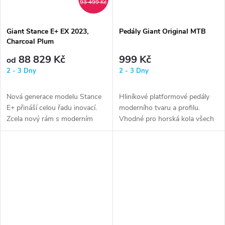
93 499 Kč
Giant Stance E+ EX 2023,
Pedály Giant Original MTB
Charcoal Plum
88 829 Kč
999 Kč
od
2 - 3 Dny
2 - 3 Dny
Nová generace modelu Stance
Hliníkové platformové pedály
E+ přináší celou řadu inovací.
moderního tvaru a profilu.
Zcela nový rám s moderním
Vhodné pro horská kola všech
designem a geometrií
typů.
poskytuje...