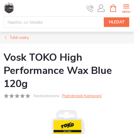
Přejít
NÁKUPNÍ
na
KOŠÍK
obsah
HLEDAT
Tuhé vosky
Vosk TOKO High
Performance Wax Blue
120g
Neohodnoceno
Podrobnosti hodnocení