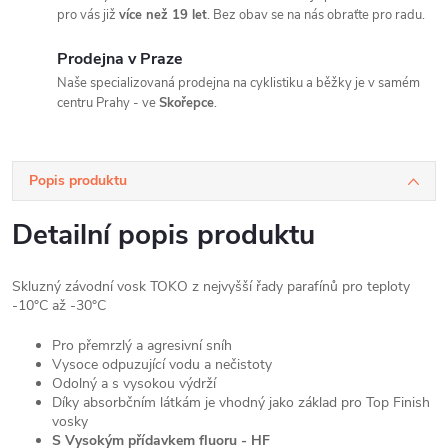
pro vás již
více než 19 let
. Bez obav se na nás obraťte pro radu.
Prodejna v Praze
Naše specializovaná prodejna na cyklistiku a běžky je v samém
centru Prahy - ve
Skořepce
.
Popis produktu
Detailní popis produktu
Skluzný závodní vosk TOKO z nejvyšší řady parafínů pro teploty
-10°C až -30°C
Pro přemrzlý a agresivní sníh
Vysoce odpuzující vodu a nečistoty
Odolný a s vysokou výdrží
Díky absorbčním látkám je vhodný jako základ pro Top Finish
vosky
S Vysokým přídavkem fluoru - HF