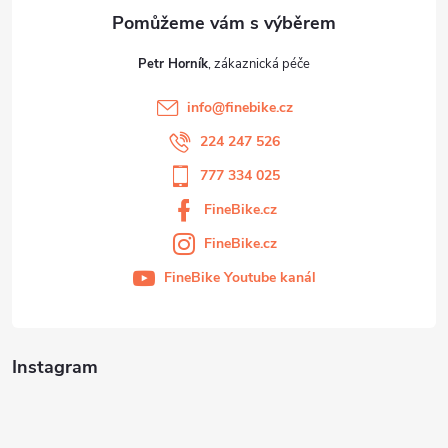
Petr Horník
info
@
finebike.cz
224 247 526
777 334 025
FineBike.cz
FineBike.cz
FineBike Youtube kanál
Instagram