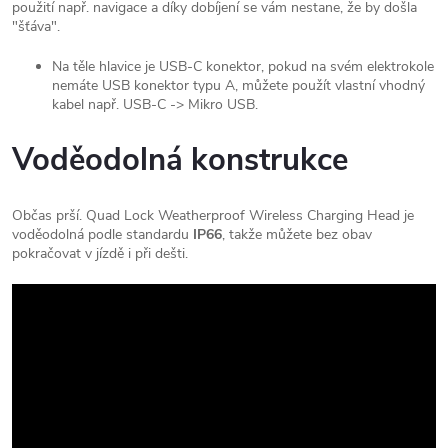
použití např. navigace a díky dobíjení se vám nestane, že by došla
"šťáva".
Na těle hlavice je USB-C konektor, pokud na svém elektrokole
nemáte USB konektor typu A, můžete použít vlastní vhodný
kabel např. USB-C -> Mikro USB.
Voděodolná konstrukce
Občas prší. Quad Lock Weatherproof Wireless Charging Head je
voděodolná podle standardu
IP66
, takže můžete bez obav
pokračovat v jízdě i při dešti.