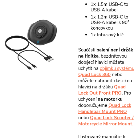
1x 1.5m USB-C to
USB-A kabel
1x 1.2m USB-C to
USB-A kabel s 90°
koncovkou
1x Inbusový klíč
Součástí
balení není držák
na řídítka
, bezdrátovou
dobíjecí hlavici můžete
uchytit na
objímku systému
Quad Lock 360
nebo
můžete nahradit klasickou
hlavici na držáku
Quad
Lock Out Front PRO
. Pro
uchycení
na motorku
doporučujeme
Quad Lock
Handlebar Mount PRO
nebo
Quad Lock Scooter /
Motorcycle Mirror Mount
.
Ilustrovaný manuál je k