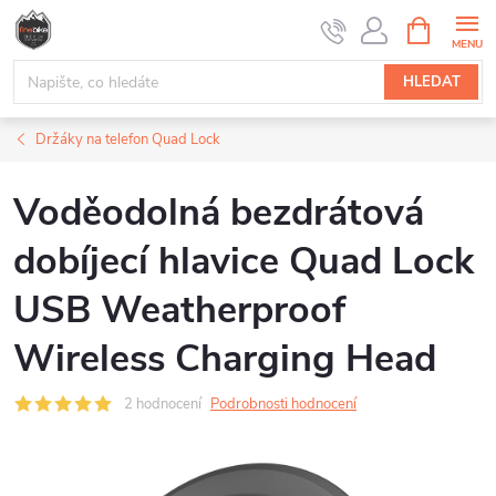
Přejít
NÁKUPNÍ
na
KOŠÍK
obsah
HLEDAT
Držáky na telefon Quad Lock
Voděodolná bezdrátová
dobíjecí hlavice Quad Lock
USB Weatherproof
Wireless Charging Head
2 hodnocení
Podrobnosti hodnocení