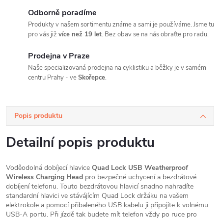
Odborně poradíme
Produkty v našem sortimentu známe a sami je používáme. Jsme tu
pro vás již
více než 19 let
. Bez obav se na nás obraťte pro radu.
Prodejna v Praze
Naše specializovaná prodejna na cyklistiku a běžky je v samém
centru Prahy - ve
Skořepce
.
Popis produktu
Detailní popis produktu
Voděodolná dobíjecí hlavice
Quad Lock USB Weatherproof
Wireless Charging Head
pro bezpečné uchycení a bezdrátové
dobíjení telefonu. Touto bezdrátovou hlavicí snadno nahradíte
standardní hlavici ve stávájícím Quad Lock držáku na vašem
elektrokole a pomocí přibaleného USB kabelu ji připojíte k volnému
USB-A portu. Při jízdě tak budete mít telefon vždy po ruce pro