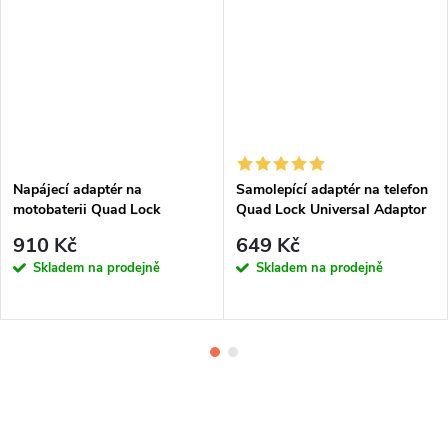
Napájecí adaptér na
Samolepící adaptér na telefon
motobaterii Quad Lock
Quad Lock Universal Adaptor
Waterproof 12V to USB Smart
910 Kč
649 Kč
Adaptor
Skladem na prodejně
Skladem na prodejně