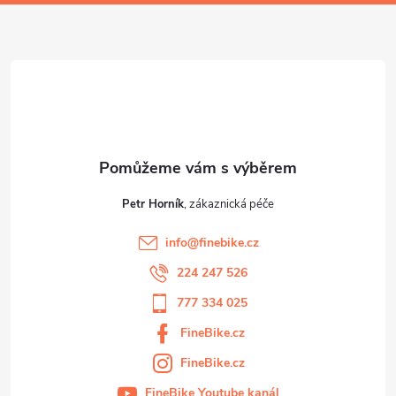
a
t
í
Petr Horník
info
@
finebike.cz
224 247 526
777 334 025
FineBike.cz
FineBike.cz
FineBike Youtube kanál