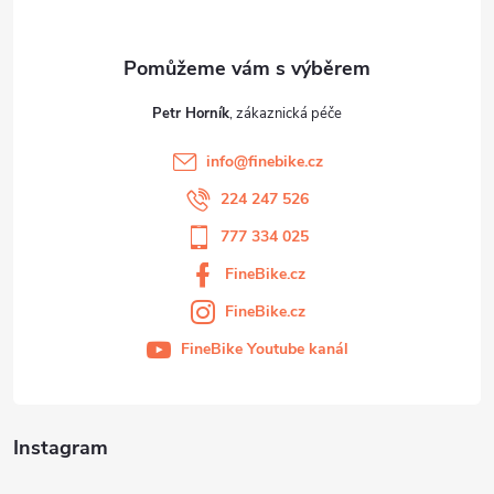
Petr Horník
info
@
finebike.cz
224 247 526
777 334 025
FineBike.cz
FineBike.cz
FineBike Youtube kanál
Instagram