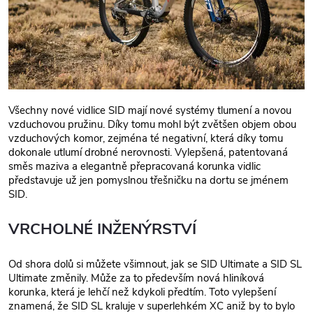
Všechny nové vidlice SID mají nové systémy tlumení a novou
vzduchovou pružinu. Díky tomu mohl být zvětšen objem obou
vzduchových komor, zejména té negativní, která díky tomu
dokonale utlumí drobné nerovnosti. Vylepšená, patentovaná
směs maziva a elegantně přepracovaná korunka vidlic
představuje už jen pomyslnou třešničku na dortu se jménem
SID.
VRCHOLNÉ INŽENÝRSTVÍ
Od shora dolů si můžete všimnout, jak se SID Ultimate a SID SL
Ultimate změnily. Může za to především nová hliníková
korunka, která je lehčí než kdykoli předtím. Toto vylepšení
znamená, že SID SL kraluje v superlehkém XC aniž by to bylo