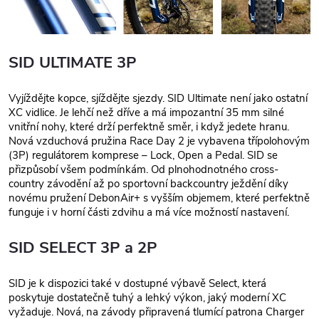
SID ULTIMATE 3P
Vyjíždějte kopce, sjíždějte sjezdy. SID Ultimate není jako ostatní
XC vidlice. Je lehčí než dříve a má impozantní 35 mm silné
vnitřní nohy, které drží perfektně směr, i když jedete hranu.
Nová vzduchová pružina Race Day 2 je vybavena třípolohovým
(3P) regulátorem komprese – Lock, Open a Pedal. SID se
přizpůsobí všem podmínkám. Od plnohodnotného cross-
country závodění až po sportovní backcountry ježdění díky
novému pružení DebonAir+ s vyšším objemem, které perfektně
funguje i v horní části zdvihu a má více možností nastavení.
SID SELECT 3P a 2P
SID je k dispozici také v dostupné výbavě Select, která
poskytuje dostatečně tuhý a lehký výkon, jaký moderní XC
vyžaduje. Nová, na závody připravená tlumící patrona Charger