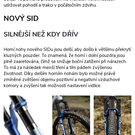
udržovat pohodlí a trakci v počátečním zdvihu.
NOVÝ SID
SILNĚJŠÍ NEŽ KDY DŘÍV
Horní nohy nového SIDu jsou delší, aby došlo k většímu překrytí
kluzných pouzder. To znamená, že horní i dolní pouzdra jsou
plně zaaretována, čímž se snižuje boční zatížení při nárazech.
To má za následek menší tření a tím pádem zvýšenou
životnost. Díky delším horním nohám bylo možné právě
zmíněné zvětšení objemu pozitivní a negativní vzduchové
komory a zvýšení tak možností nastavení vidlice.