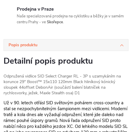
Prodejna v Praze
Naše specializovaná prodejna na cyklistiku a běžky je v samém
centru Prahy - ve
Skořepce
.
Popis produktu
Detailní popis produktu
Odpružená vidlice SID Select Charger RL - 3P s uzamykáním na
korunce 29" Boost™ 15x110 120mm Black hliníkový kónický
sloupek 44offset DebonAir (součástí balení blatníček na
rychlosvorky, ježek, Maxle Stealth osa) D1
Už v 90. letech otřásl SID světovým pohárem cross-country a
stal se nezpochybnitelným šampionem mezi vidlicemi. Moderní
tratě a kola dnes ale vyžadují odpružení, které jde daleko nad
rámec pouhé úspory gramů. Nová řada odpružení SID proto
nabízí něco pro každého jezdce XC. Od lehkého modelu SID SL