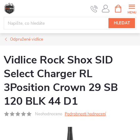
Přejít
NÁKUPNÍ
na
KOŠÍK
obsah
HLEDAT
Odpružené vidlice
Vidlice Rock Shox SID
Select Charger RL
3Position Crown 29 SB
120 BLK 44 D1
Neohodnoceno
Podrobnosti hodnocení