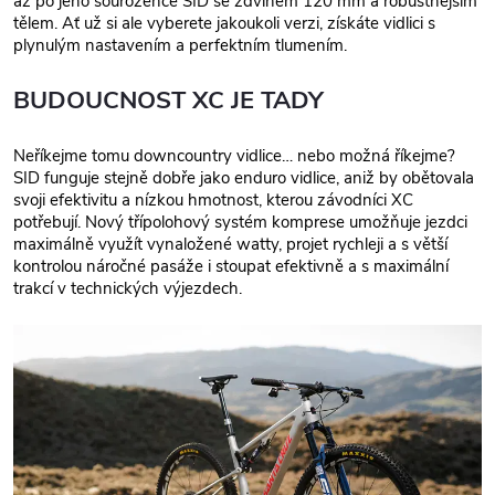
až po jeho sourozence SID se zdvihem 120 mm a robustnějším
tělem. Ať už si ale vyberete jakoukoli verzi, získáte vidlici s
plynulým nastavením a perfektním tlumením.
BUDOUCNOST XC JE TADY
Neříkejme tomu downcountry vidlice… nebo možná říkejme?
SID funguje stejně dobře jako enduro vidlice, aniž by obětovala
svoji efektivitu a nízkou hmotnost, kterou závodníci XC
potřebují. Nový třípolohový systém komprese umožňuje jezdci
maximálně využít vynaložené watty, projet rychleji a s větší
kontrolou náročné pasáže i stoupat efektivně a s maximální
trakcí v technických výjezdech.