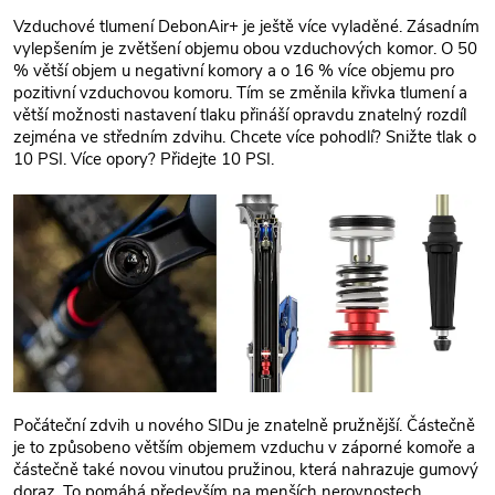
Vzduchové tlumení DebonAir+ je ještě více vyladěné. Zásadním
vylepšením je zvětšení objemu obou vzduchových komor. O 50
% větší objem u negativní komory a o 16 % více objemu pro
pozitivní vzduchovou komoru. Tím se změnila křivka tlumení a
větší možnosti nastavení tlaku přináší opravdu znatelný rozdíl
zejména ve středním zdvihu. Chcete více pohodlí? Snižte tlak o
10 PSI. Více opory? Přidejte 10 PSI.
Počáteční zdvih u nového SIDu je znatelně pružnější. Částečně
je to způsobeno větším objemem vzduchu v záporné komoře a
částečně také novou vinutou pružinou, která nahrazuje gumový
doraz. To pomáhá především na menších nerovnostech