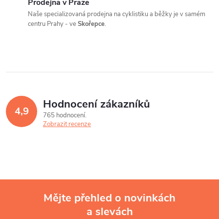
á
Prodejna v Praze
Naše specializovaná prodejna na cyklistiku a běžky je v samém
d
centru Prahy - ve
Skořepce
.
a
c
í
p
Hodnocení zákazníků
4,9
r
765 hodnocení
Zobrazit recenze
v
k
y
v
Mějte přehled o novinkách
a slevách
ý