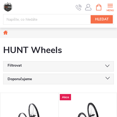
Přejít
NÁKUPNÍ
na
KOŠÍK
obsah
HLEDAT
Domů
HUNT Wheels
Filtrovat
Ř
Doporučujeme
a
Nejlevnější
V
Akce
Nejdražší
z
ý
Nejprodávanější