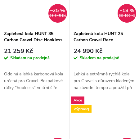
–25 %
–18 %
28 345 Kč
30 490 Kč
Zapletená kola HUNT 35
Zapletená kola HUNT 25
Carbon Gravel Disc Hookless
Carbon Gravel Race
21 259 Kč
24 990 Kč
Skladem na prodejně
Skladem na prodejně
Odolná a lehká karbonová kola
Lehká a extrémně rychlá kola
určená pro Gravel. Bezpatkové
pro Gravel s důrazem kladeným
ráfky "hookless" vnitřní šíře
na závodní tempo a použití při
25mm, optimalizované pro...
závodním nasazení. 25mm...
Akce
Výprodej