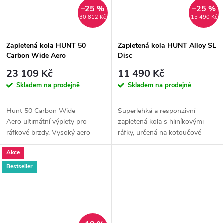
–25 %
–25 %
30 812 Kč
15 490 Kč
Zapletená kola HUNT 50
Zapletená kola HUNT Alloy SL
Carbon Wide Aero
Disc
23 109 Kč
11 490 Kč
Skladem na prodejně
Skladem na prodejně
Hunt 50 Carbon Wide
Superlehká a responzivní
Aero ultimátní výplety pro
zapletená kola s hliníkovými
ráfkové brzdy. Vysoký aero
ráfky, určená na kotoučové
ráfek s ultra širokým profilem a
brzdy. HUNT Alloy SL Disc
Akce
vysokou...
jsou...
Bestseller