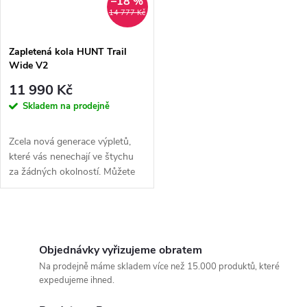
–18 %
14 777 Kč
Zapletená kola HUNT Trail
Wide V2
11 990 Kč
Skladem na prodejně
Zcela nová generace výpletů,
které vás nenechají ve štychu
za žádných okolností. Můžete
se pustit hlavní lajnou...
O
v
Objednávky vyřizujeme obratem
Na prodejně máme skladem více než 15.000 produktů, které
l
expedujeme ihned.