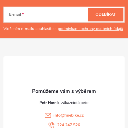
Z
p
á
E-mail
ODEBÍRAT
i
p
Vložením e-mailu souhlasíte s
podmínkami ochrany osobních údajů
s
a
u
t
í
Petr Horník
info
@
finebike.cz
224 247 526