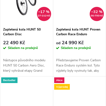
t
t
ů
–17 %
–32 %
ů
27 112 Kč
36 790 Kč
Zapletená kola HUNT 50
Zapletená kola HUNT Proven
Carbon Disc
Carbon Race Enduro
22 490 Kč
24 990 Kč
od
Skladem na prodejně
Skladem na prodejně
Nástupce původního modelu
Představujeme Proven Carbon
HUNT 50 Carbon Aero Disc,
Race Enduro systém kol. Tyto
který vyhrával etapy Grand
výplety byly vyvinuty tak, aby
Tour. Tyto aktualizované
maximalizovaly trakci a...
Bestseller
Akce
výplety...
Výprodej