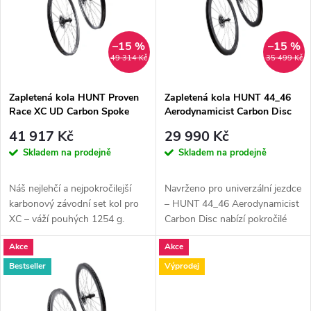
e
p
Abecedně
n
i
–15 %
–15 %
49 314 Kč
35 499 Kč
í
s
p
Zapletená kola HUNT Proven
Zapletená kola HUNT 44_46
Race XC UD Carbon Spoke
Aerodynamicist Carbon Disc
p
r
41 917 Kč
29 990 Kč
r
Skladem na prodejně
Skladem na prodejně
o
o
Náš nejlehčí a nejpokročilejší
Navrženo pro univerzální jezdce
d
karbonový závodní set kol pro
– HUNT 44_46 Aerodynamicist
d
XC – váží pouhých 1254 g.
Carbon Disc nabízí pokročilé
Karbonové ráfky s...
aerodynamické profily ráfků,...
u
Akce
Akce
u
Bestseller
Výprodej
k
k