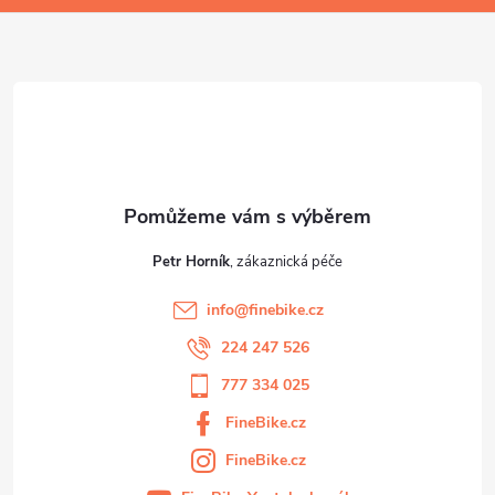
a
t
í
Petr Horník
info
@
finebike.cz
224 247 526
777 334 025
FineBike.cz
FineBike.cz