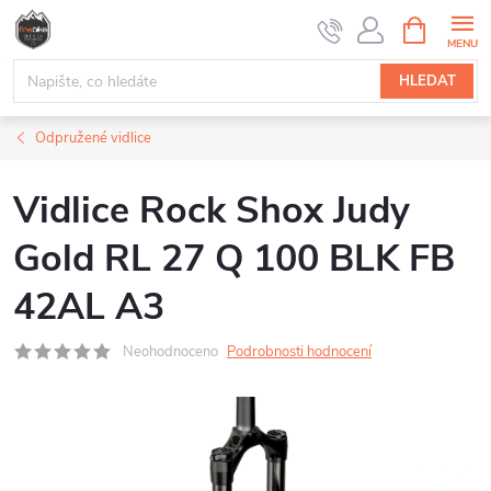
Přejít
NÁKUPNÍ
na
KOŠÍK
obsah
HLEDAT
Odpružené vidlice
Vidlice Rock Shox Judy
Gold RL 27 Q 100 BLK FB
42AL A3
Neohodnoceno
Podrobnosti hodnocení