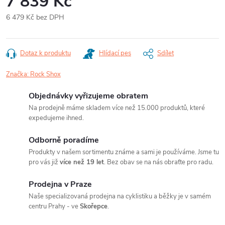
7 839 Kč
6 479 Kč bez DPH
Měrná
cena:
Dotaz k produktu
Hlídací pes
Sdílet
Značka:
Rock Shox
Objednávky vyřizujeme obratem
Na prodejně máme skladem více než 15.000 produktů, které
expedujeme ihned.
Odborně poradíme
Produkty v našem sortimentu známe a sami je používáme. Jsme tu
pro vás již
více než 19 let
. Bez obav se na nás obraťte pro radu.
Prodejna v Praze
Naše specializovaná prodejna na cyklistiku a běžky je v samém
centru Prahy - ve
Skořepce
.