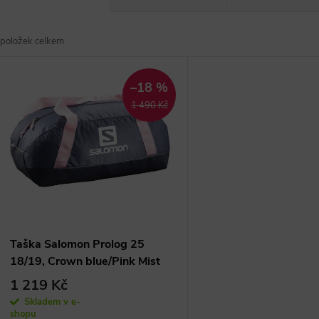
a
položek celkem
z
V
e
–18 %
ý
1 490 Kč
n
p
p
s
r
p
Taška Salomon Prolog 25
18/19, Crown blue/Pink Mist
o
r
1 219 Kč
d
Skladem v e-
shopu