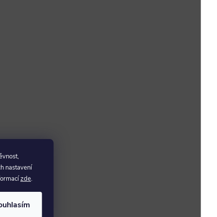
ěvnost,
ch nastavení
nformací
zde
.
ouhlasím