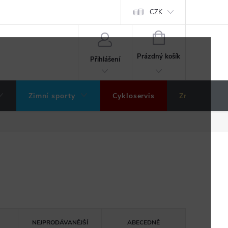
ochrany osobních údajů
Hodnocení obchodu
CZK
NÁKUPNÍ
KOŠÍK
Prázdný košík
Přihlášení
Zimní sporty
Cykloservis
Značky
NEJPRODÁVANĚJŠÍ
ABECEDNĚ