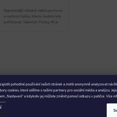
o
u
d
Nejodolnější středně velká sportovní
a cestovní taška, kterou budete kdy
k
potřebovat. Salomon Prolog 40 je
u
vytvořena z...
t
k
ů
O
t
v
ů
á
jistili pohodlné používání našich stránek a mohli anonymně analyzovat návšt
d
ry cookies, které sdílíme s našimi partnery pro sociální média a analýzu. Jeji
em „Nastavení“ a kdykoliv jej můžete změnit pomocí odkazu v patičce. Více i
a
í
S
c