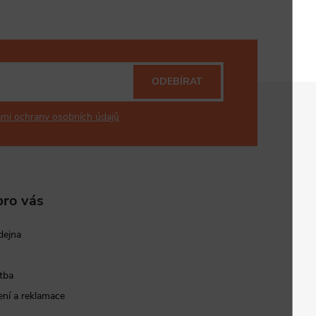
ODEBÍRAT
mi ochrany osobních údajů
pro vás
dejna
tba
ní a reklamace