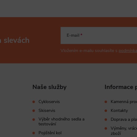
u
E-mail
a slevách
Vložením e-mailu souhlasíte s
podmínka
Naše služby
Informace 
Cykloservis
Kamenná pro
Skiservis
Kontakty
Výběr vhodného sedla a
Doprava a pla
testování
Výměny, vráce
Pojištění kol
zboží