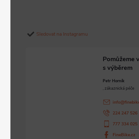
Sledovat na Instagramu
Petr Horník
info
@
finebik
224 247 526
777 334 025
FineBike.cz