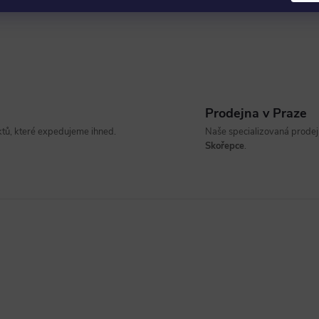
p
v
Prodejna v Praze
k
ů, které expedujeme ihned.
Naše specializovaná prodejn
Skořepce
.
y
v
ý
p
s