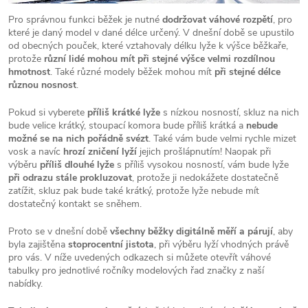
Pro správnou funkci běžek je nutné
dodržovat váhové rozpětí
, pro
které je daný model v dané délce určený. V dnešní době se upustilo
od obecných pouček, které vztahovaly délku lyže k výšce běžkaře,
protože
různí lidé mohou mít při stejné výšce velmi rozdílnou
hmotnost
. Také různé modely běžek mohou mít
při stejné délce
různou nosnost
.
Pokud si vyberete
příliš krátké lyže
s nízkou nosností, skluz na nich
bude velice krátký, stoupací komora bude příliš krátká a
nebude
možné se na nich pořádně svézt
. Také vám bude velmi rychle mizet
vosk a navíc
hrozí zničení lyží
jejich prošlápnutím! Naopak při
výběru
příliš dlouhé lyže
s příliš vysokou nosností, vám bude lyže
při odrazu stále prokluzovat
, protože ji nedokážete dostatečně
zatížit, skluz pak bude také krátký, protože lyže nebude mít
dostatečný kontakt se sněhem.
Proto se v dnešní době
všechny běžky digitálně měří a párují
, aby
byla zajištěna
stoprocentní jistota
, při výběru lyží vhodných právě
pro vás. V níže uvedených odkazech si můžete otevřít váhové
tabulky pro jednotlivé ročníky modelových řad značky z naší
nabídky.