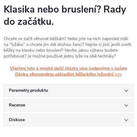
Klasika nebo bruslení? Rady
do začátku.
Chcete se začít věnovat běžkám? Nebo jste na nich naposled stáli
na "lyžáku" a chcete jim dát druhou šanci? Nejste si jisti, jestli zvolit
běžky na klasiku nebo bruslení? Nevíte, jakou výbavu budete
potřebovat? Je možné používat jedny lyže na obě techniky?
Všechny tyto a mnohé další otázky vám zodpovíme v našem
článku věnovanému základům běžeckého lyžování >>>
Parametry produktu
Recenze
Diskuse