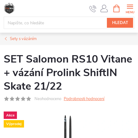
Přejít
NÁKUPNÍ
na
KOŠÍK
obsah
HLEDAT
Sety s vázáním
SET Salomon RS10 Vitane
+ vázání Prolink ShiftIN
Skate 21/22
Neohodnoceno
Podrobnosti hodnocení
Akce
Výprodej