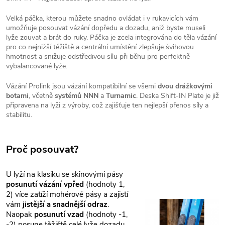
Velká páčka, kterou můžete snadno ovládat i v rukavicích vám
umožňuje posouvat vázání dopředu a dozadu, aniž byste museli
lyže zouvat a brát do ruky. Páčka je zcela integrována do těla vázání
pro co nejnižší těžiště a centrální umístění zlepšuje švihovou
hmotnost a snižuje odstředivou sílu při běhu pro perfektně
vybalancované lyže.
Vázání Prolink jsou vázání kompatibilní se všemi
dvou drážkovými
botami
, včetně
systémů NNN
a
Turnamic
. Deska Shift-IN Plate je již
připravena na lyži z výroby, což zajišťuje ten nejlepší přenos síly a
stabilitu.
Proč posouvat?
U lyží na klasiku se skinovými pásy
posunutí vázání vpřed
(hodnoty 1,
2) více zatíží mohérové pásy a zajistí
vám
jistější a snadnější odraz
.
Naopak
posunutí vzad
(hodnoty -1,
-2) posune těžiště celé lyže dozadu,