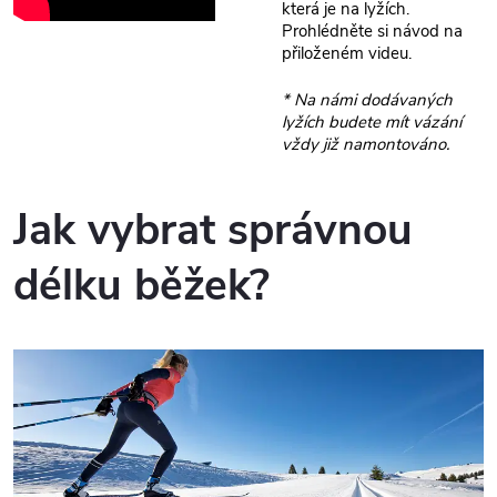
která je na lyžích.
Prohlédněte si návod na
přiloženém videu.
* Na námi dodávaných
lyžích budete mít vázání
vždy již namontováno.
Jak vybrat správnou
délku běžek?