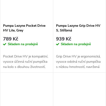
Pumpa Lezyne Pocket Drive
Pumpa Lezyne Grip Drive HV
HV Lite, Grey
S, Stříbrná
789 Kč
939 Kč
Skladem na prodejně
Skladem na prodejně
Pocket Drive HV je kompaktní,
Grip Drive HV je ergonomická,
vysoce účinná ruční pumpička
vysoce odolná ruční pumpička
na kolo s dlouhou životností,
s nízkou hmotností, navržená
vyrobená z CNC-frézovaného...
pro pohodlné a efektivní...