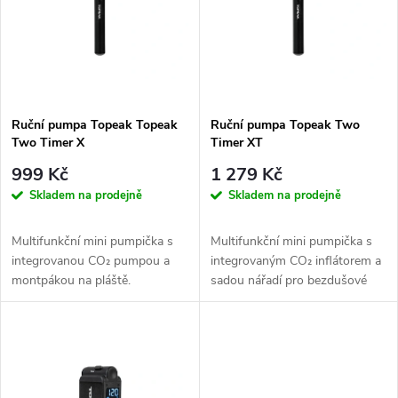
e
p
Abecedně
n
i
í
s
p
Ruční pumpa Topeak Topeak
Ruční pumpa Topeak Two
Two Timer X
Timer XT
p
r
999 Kč
1 279 Kč
r
Skladem na prodejně
Skladem na prodejně
o
o
Multifunkční mini pumpička s
Multifunkční mini pumpička s
d
integrovanou CO₂ pumpou a
integrovaným CO₂ inflátorem a
d
montpákou na pláště.
sadou nářadí pro bezdušové
pláště.
u
u
k
k