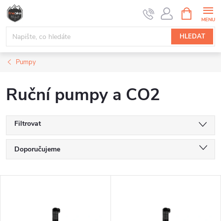
Přejít
NÁKUPNÍ
na
KOŠÍK
obsah
HLEDAT
Pumpy
Ruční pumpy a CO2
Filtrovat
Ř
Doporučujeme
a
Nejlevnější
V
Nejdražší
z
ý
Nejprodávanější