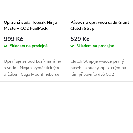
Opravná sada Topeak Ninja
Pásek na opravnou sadu Giant
Master+ CO2 FuelPack
Clutch Strap
999 Kč
529 Kč
Skladem na prodejně
Skladem na prodejně
Upevňuje se pod košík na láhev
Clutch Strap je vysoce pevný
s vodou Ninja s vyměnitelným
pásek na suchý zip, kterým na
držákem Cage Mount nebo se
rám připevníte dvě CO2
používá samostatně s
bombičky, náhradní duši a
držákem...
montpáky.