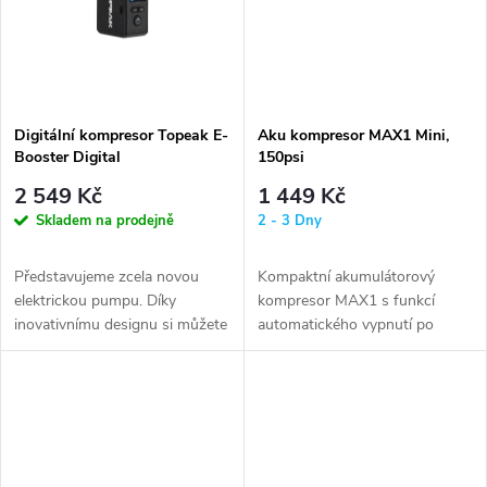
t
t
ů
ů
Digitální kompresor Topeak E-
Aku kompresor MAX1 Mini,
Booster Digital
150psi
2 549 Kč
1 449 Kč
Skladem na prodejně
2 - 3 Dny
Představujeme zcela novou
Kompaktní akumulátorový
elektrickou pumpu. Díky
kompresor MAX1 s funkcí
inovativnímu designu si můžete
automatického vypnutí po
přednastavit požadovaný tlak
dosažení nastaveného tlaku,
a...
max. tlak 150...