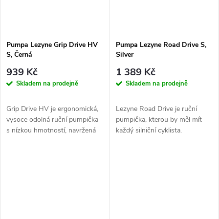
Pumpa Lezyne Grip Drive HV
Pumpa Lezyne Road Drive S,
S, Černá
Silver
939 Kč
1 389 Kč
Skladem na prodejně
Skladem na prodejně
Grip Drive HV je ergonomická,
Lezyne Road Drive je ruční
vysoce odolná ruční pumpička
pumpička, kterou by měl mít
s nízkou hmotností, navržená
každý silniční cyklista.
pro pohodlné a efektivní...
Vyrobena z CNC-frézovaného
hliníku,...