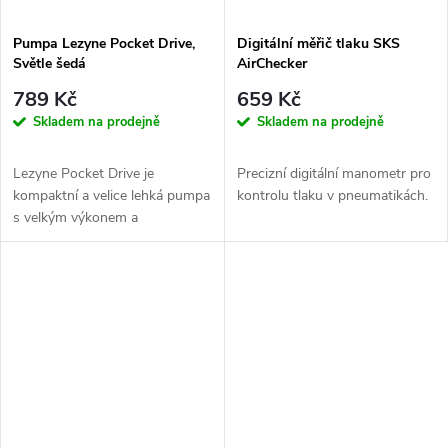
Pumpa Lezyne Pocket Drive,
Digitální měřič tlaku SKS
Světle šedá
AirChecker
789 Kč
659 Kč
Skladem na prodejně
Skladem na prodejně
Lezyne Pocket Drive je
Precizní digitální manometr pro
kompaktní a velice lehká pumpa
kontrolu tlaku v pneumatikách.
s velkým výkonem a
patentovaným šlahounkem pro
snadné ovládání....