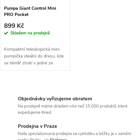
Pumpa Giant Control Mini
PRO Pocket
899 Kč
Skladem na prodejně
Kompaktní teleskopická mini
pumpička ideální do dresu, kde
se téměř ztratí v jedné ze
zadních kapes.
O
v
Objednávky vyřizujeme obratem
Na prodejně máme skladem více než 15.000 produktů, které
l
expedujeme ihned.
á
Prodejna v Praze
Naše specializovaná prodejna na cyklistiku a běžky je v samém
d
centru Prahy - ve
Skořepce
.