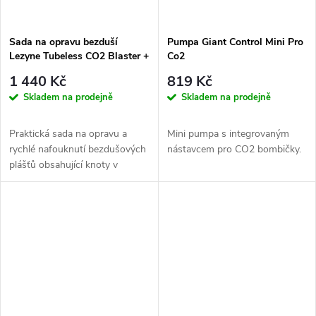
Sada na opravu bezduší
Pumpa Giant Control Mini Pro
Lezyne Tubeless CO2 Blaster +
Co2
2x 20g
1 440 Kč
819 Kč
Skladem na prodejně
Skladem na prodejně
Praktická sada na opravu a
Mini pumpa s integrovaným
rychlé nafouknutí bezdušových
nástavcem pro CO2 bombičky.
plášťů obsahující knoty v
hliníkovém pouzdře, aplikátor,...