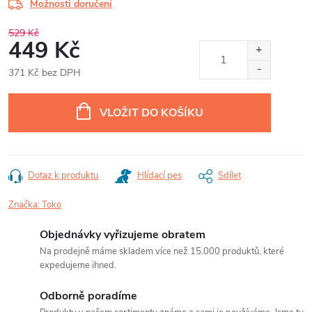
Možnosti doručení
529 Kč
449 Kč
371 Kč bez DPH
Měrná
cena:
VLOŽIT DO KOŠÍKU
Dotaz k produktu
Hlídací pes
Sdílet
Značka:
Toko
Objednávky vyřizujeme obratem
Na prodejně máme skladem více než 15.000 produktů, které
expedujeme ihned.
Odborně poradíme