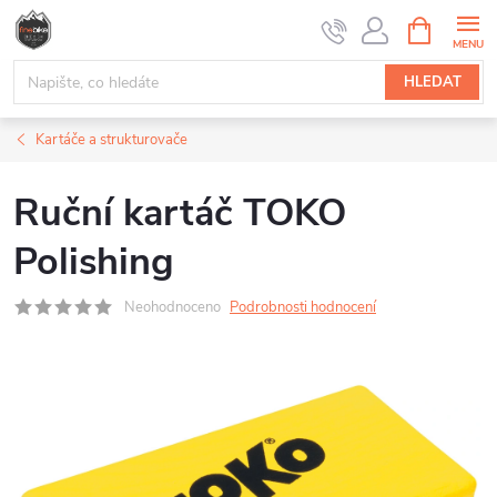
Přejít
NÁKUPNÍ
na
KOŠÍK
obsah
HLEDAT
Kartáče a strukturovače
Ruční kartáč TOKO
Polishing
Neohodnoceno
Podrobnosti hodnocení