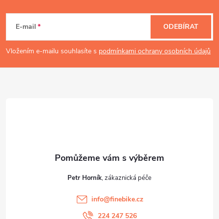
Z
á
E-mail
ODEBÍRAT
p
Vložením e-mailu souhlasíte s
podmínkami ochrany osobních údajů
a
t
í
Petr Horník
info
@
finebike.cz
224 247 526