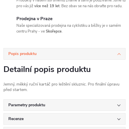
Produkty v našem sortimentu známe a sami je používáme. Jsme tu
pro vás již
více než 19 let
. Bez obav se na nás obraťte pro radu.
Prodejna v Praze
Naše specializovaná prodejna na cyklistiku a běžky je v samém
centru Prahy - ve
Skořepce
.
Popis produktu
Detailní popis produktu
Jemný, měkký ruční kartáč pro leštění skluznic. Pro finální úpravu
před startem.
Parametry produktu
Recenze