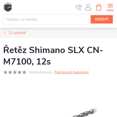
Přejít
NÁKUPNÍ
na
KOŠÍK
obsah
HLEDAT
12 rychlostí
Řetěz Shimano SLX CN-
M7100, 12s
Neohodnoceno
Podrobnosti hodnocení