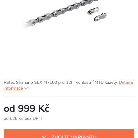
Řetěz Shimano SLX M7100 pro 12ti rychlostní MTB kazety.
Detailní
informace
od
999 Kč
od
826 Kč
bez DPH
Měrná
cena:
ZVOLTE VARIANTU