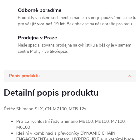
Odborně poradíme
Produkty v našem sortimentu známe a sami je používáme. Jsme tu
pro vás již
více než 19 let
. Bez obav se na nás obraťte pro radu.
Prodejna v Praze
Naše specializovaná prodejna na cyklistiku a běžky je v samém
centru Prahy - ve
Skořepce
.
Popis produktu
Detailní popis produktu
Řetěz Shimano SLX, CN-M7100, MTB 12s
Pro 12 rychlostní řady Shimano M9100, M8100, M7100,
M6100
Ideální v kombinaci s převodníky
DYNAMIC CHAIN
ENGAGEMENT+
a kazetami
HYPERGLIDE +
, s kterými bude