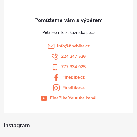
Petr Horník
info
@
finebike.cz
224 247 526
777 334 025
FineBike.cz
FineBike.cz
FineBike Youtube kanál
Instagram