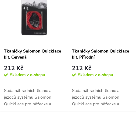
k
k
t
t
ů
ů
Tkaničky Salomon Quicklace
Tkaničky Salomon Quicklace
kit, Červená
kit, Přírodní
212 Kč
212 Kč
Skladem v e-shopu
Skladem v e-shopu
Sada náhradních tkanic a
Sada náhradních tkanic a
jezdců systému Salomon
jezdců systému Salomon
QuickLace pro běžecké a
QuickLace pro běžecké a
běžkařské boty.
běžkařské boty.