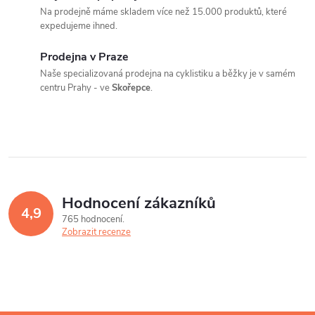
v
Na prodejně máme skladem více než 15.000 produktů, které
l
expedujeme ihned.
á
Prodejna v Praze
Naše specializovaná prodejna na cyklistiku a běžky je v samém
d
centru Prahy - ve
Skořepce
.
a
c
í
p
Hodnocení zákazníků
4,9
r
765 hodnocení
Zobrazit recenze
v
k
y