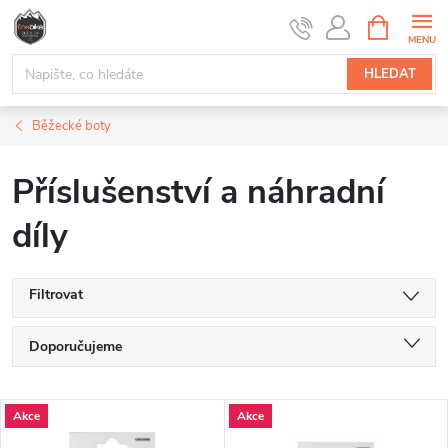
Přejít
NÁKUPNÍ
na
KOŠÍK
obsah
HLEDAT
Běžecké boty
Příslušenství a náhradní
díly
Filtrovat
Ř
Doporučujeme
a
Nejlevnější
V
Akce
Akce
Nejdražší