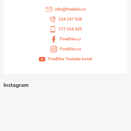
info
@
finebike.cz
224 247 526
777 334 025
FineBike.cz
FineBike.cz
FineBike Youtube kanál
Instagram