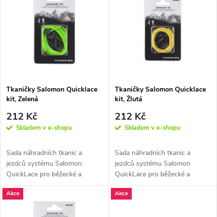
z
ý
Nejprodávanější
e
p
Abecedně
n
i
í
s
p
Tkaničky Salomon Quicklace
Tkaničky Salomon Quicklace
kit, Zelená
kit, Žlutá
p
r
212 Kč
212 Kč
r
Skladem v e-shopu
Skladem v e-shopu
o
o
Sada náhradních tkanic a
Sada náhradních tkanic a
d
jezdců systému Salomon
jezdců systému Salomon
d
QuickLace pro běžecké a
QuickLace pro běžecké a
běžkařské boty.
běžkařské boty.
u
Akce
Akce
u