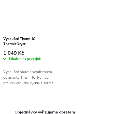
Vysoušeč Therm-IC
ThermicDryer
1 049 Kč
Skladem na prodejně
Vysoušeč obuvi s ventilátorem
od značky Therm-IC. Pomocí
proudu vzduchu rychle a šetrně
vysuší pár obuvi nebo rukavic...
O
Objednávky vyřizujeme obratem