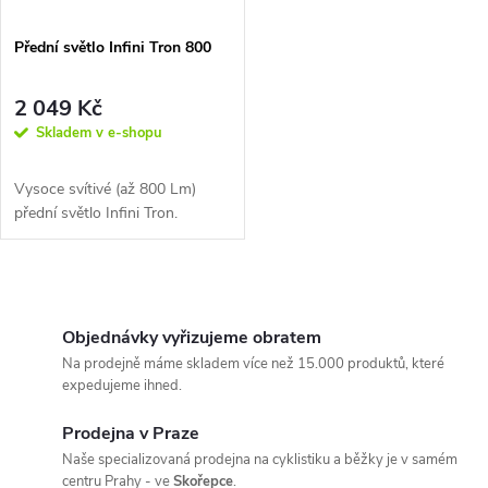
Přední světlo Infini Tron 800
2 049 Kč
Skladem v e-shopu
Vysoce svítivé (až 800 Lm)
přední světlo Infini Tron.
O
v
Objednávky vyřizujeme obratem
Na prodejně máme skladem více než 15.000 produktů, které
l
expedujeme ihned.
á
Prodejna v Praze
Naše specializovaná prodejna na cyklistiku a běžky je v samém
d
centru Prahy - ve
Skořepce
.