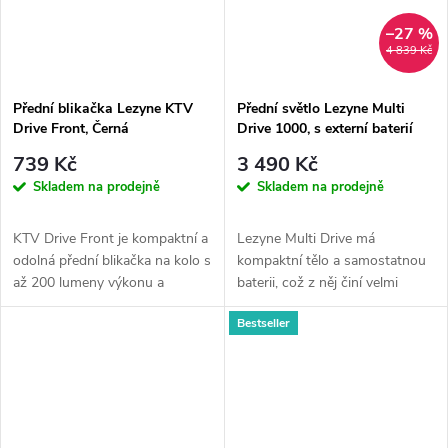
–27 %
4 839 Kč
Přední blikačka Lezyne KTV
Přední světlo Lezyne Multi
Drive Front, Černá
Drive 1000, s externí baterií
739 Kč
3 490 Kč
Skladem na prodejně
Skladem na prodejně
KTV Drive Front je kompaktní a
Lezyne Multi Drive má
odolná přední blikačka na kolo s
kompaktní tělo a samostatnou
až 200 lumeny výkonu a
baterii, což z něj činí velmi
režimem Daytime Flash pro...
všestranné světlo, které lze
Bestseller
použít...