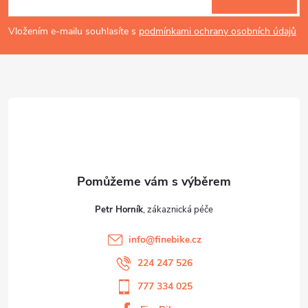
i
p
Vložením e-mailu souhlasíte s
podmínkami ochrany osobních údajů
s
a
u
t
í
Petr Horník
info
@
finebike.cz
224 247 526
777 334 025