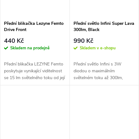
Přední blikačka Lezyne Femto
Přední světlo Infini Super Lava
Drive Front
300lm, Black
440 Kč
990 Kč
Skladem na prodejně
Skladem v e-shopu
Přední blikačka LEZYNE Femto
Přední světlo Infini s 3W
poskytuje vynikající viditelnost
diodou o maximálním
se 15 lm světelného toku od její
světelném toku až 300lm,
jedné bílé diody.
dobíjecí přes USB.