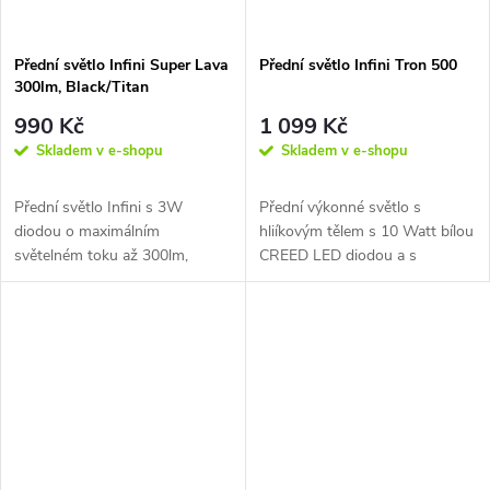
Přední světlo Infini Super Lava
Přední světlo Infini Tron 500
300lm, Black/Titan
990 Kč
1 099 Kč
Skladem v e-shopu
Skladem v e-shopu
Přední světlo Infini s 3W
Přední výkonné světlo s
diodou o maximálním
hliíkovým tělem s 10 Watt bílou
světelném toku až 300lm,
CREED LED diodou a s
dobíjecí přes USB.
integrovaným držákem na
řidítka nebo...