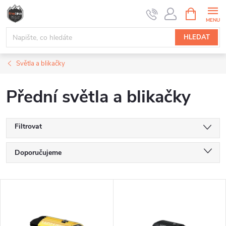
Přejít
NÁKUPNÍ
na
KOŠÍK
obsah
HLEDAT
Světla a blikačky
Přední světla a blikačky
Filtrovat
Ř
Doporučujeme
a
Nejlevnější
V
Nejdražší
z
ý
Nejprodávanější