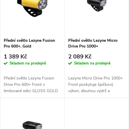
e
p
Abecedně
n
i
í
s
p
Přední světlo Lezyne Fusion
Přední světlo Lezyne Micro
Pro 600+, Gold
Drive Pro 1000+
p
r
1 389 Kč
2 089 Kč
r
Skladem na prodejně
Skladem na prodejně
o
o
Přední světlo Lezyne Fusion
Lezyne Micro Drive Pro 1000+
d
Drive Pro 600+ Front v
Front poskytuje špičkový
d
limitované edici GLOSS GOLD
výkon, dlouhou výdrž a
poskytuje spolehlivé a odolné...
odolnost vůči nepříznivým
u
podmínkám pro...
u
k
k