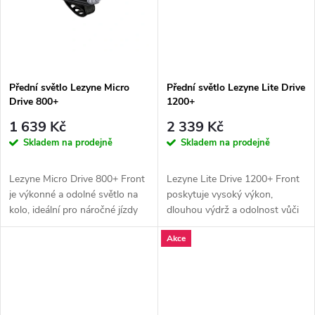
t
t
ů
ů
Přední světlo Lezyne Micro
Přední světlo Lezyne Lite Drive
Drive 800+
1200+
1 639 Kč
2 339 Kč
Skladem na prodejně
Skladem na prodejně
Lezyne Micro Drive 800+ Front
Lezyne Lite Drive 1200+ Front
je výkonné a odolné světlo na
poskytuje vysoký výkon,
kolo, ideální pro náročné jízdy
dlouhou výdrž a odolnost vůči
ve dne i v noci s dlouhou...
nepříznivým podmínkám,
Akce
ideální...