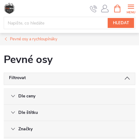
Přejít
NÁKUPNÍ
na
KOŠÍK
obsah
HLEDAT
Pevné osy a rychloupínáky
Pevné osy
Filtrovat
Dle ceny
Dle štítku
Značky