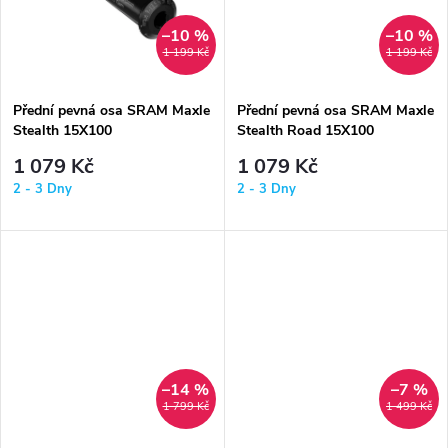
k
k
–10 %
–10 %
1 199 Kč
1 199 Kč
t
t
ů
Přední pevná osa SRAM Maxle
Přední pevná osa SRAM Maxle
ů
Stealth 15X100
Stealth Road 15X100
L148TL9M15X1.5
L125TL9M15X1.5
1 079 Kč
1 079 Kč
2 - 3 Dny
2 - 3 Dny
–14 %
–7 %
1 799 Kč
1 499 Kč