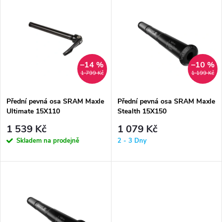
z
ý
Nejprodávanější
e
p
Abecedně
n
i
–14 %
–10 %
1 799 Kč
1 199 Kč
í
s
p
Přední pevná osa SRAM Maxle
Přední pevná osa SRAM Maxle
Ultimate 15X110
Stealth 15X150
p
L158TL9M15X1.5
L198TL9M15X1.5
r
1 539 Kč
1 079 Kč
r
Skladem na prodejně
2 - 3 Dny
o
o
d
d
u
u