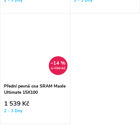
2 - 3 Dny
2 - 3 Dny
–14 %
1 799 Kč
Přední pevná osa SRAM Maxle
Ultimate 15X100
L148TL9M15X1.5
1 539 Kč
2 - 3 Dny