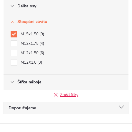
Délka osy
Stoupání závitu
M15x1.50
9
M12x1.75
4
M12x1.50
6
M12X1.0
3
Šířka náboje
Zrušit filtry
Ř
Doporučujeme
a
Nejlevnější
V
Nejdražší