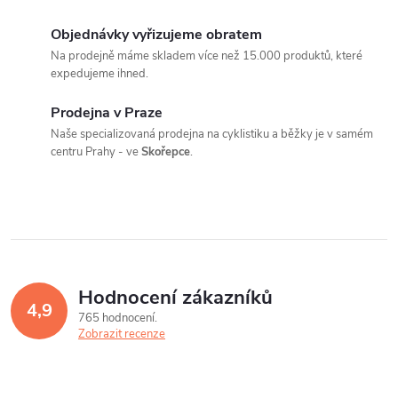
O
v
Objednávky vyřizujeme obratem
Na prodejně máme skladem více než 15.000 produktů, které
l
expedujeme ihned.
á
Prodejna v Praze
Naše specializovaná prodejna na cyklistiku a běžky je v samém
d
centru Prahy - ve
Skořepce
.
a
c
í
p
Hodnocení zákazníků
4,9
r
765 hodnocení
Zobrazit recenze
v
k