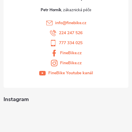
Petr Horník
info
@
finebike.cz
224 247 526
777 334 025
FineBike.cz
FineBike.cz
FineBike Youtube kanál
Instagram