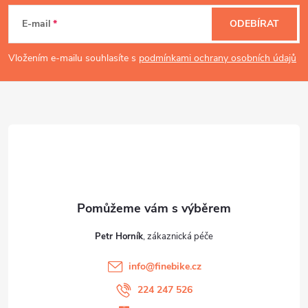
á
E-mail
ODEBÍRAT
p
Vložením e-mailu souhlasíte s
podmínkami ochrany osobních údajů
a
t
í
Petr Horník
info
@
finebike.cz
224 247 526