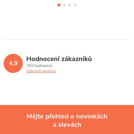
Hodnocení zákazníků
4,9
765 hodnocení
Zobrazit recenze
Mějte přehled o novinkách
a slevách
Z