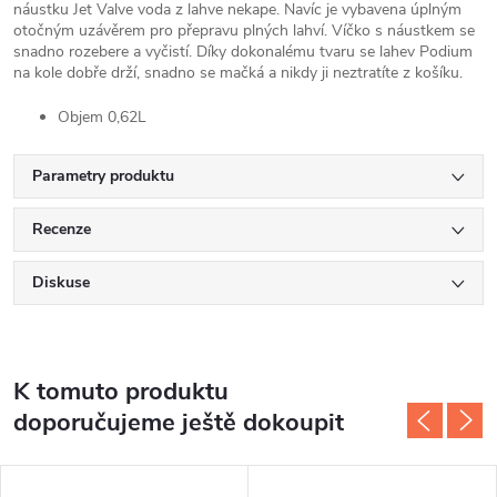
náustku Jet Valve voda z lahve nekape. Navíc je vybavena úplným
otočným uzávěrem pro přepravu plných lahví. Víčko s náustkem se
snadno rozebere a vyčistí. Díky dokonalému tvaru se lahev Podium
na kole dobře drží, snadno se mačká a nikdy ji neztratíte z košíku.
Objem 0,62L
Parametry produktu
Recenze
Diskuse
K tomuto produktu
doporučujeme ještě dokoupit