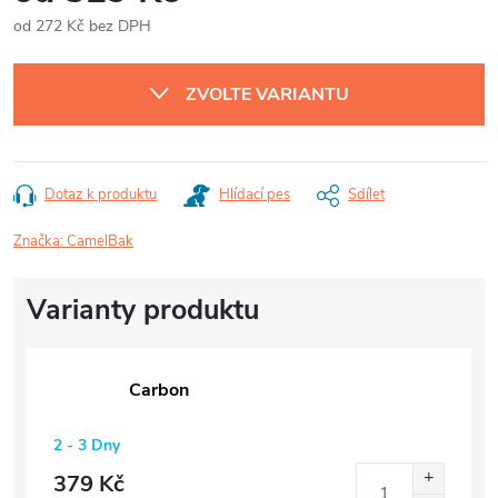
od
272 Kč
bez DPH
Měrná
cena:
ZVOLTE VARIANTU
Dotaz k produktu
Hlídací pes
Sdílet
Značka:
CamelBak
Carbon
2 - 3 Dny
379 Kč