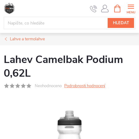
Přejít
NÁKUPNÍ
na
KOŠÍK
obsah
HLEDAT
Lahve a termolahve
Lahev Camelbak Podium
0,62L
Neohodnoceno
Podrobnosti hodnocení