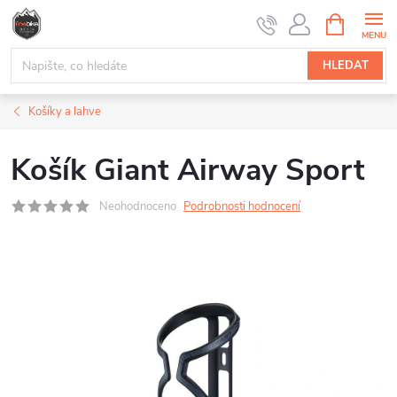
Přejít
NÁKUPNÍ
na
KOŠÍK
obsah
HLEDAT
Košíky a lahve
Košík Giant Airway Sport
Neohodnoceno
Podrobnosti hodnocení