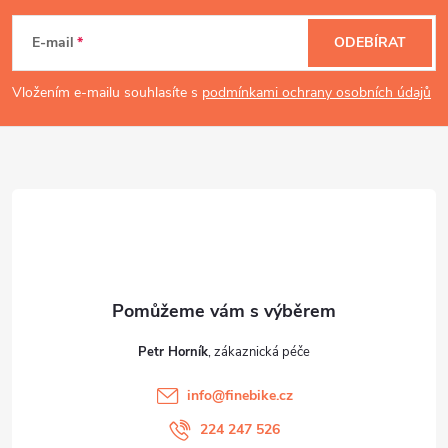
á
E-mail
ODEBÍRAT
p
Vložením e-mailu souhlasíte s
podmínkami ochrany osobních údajů
a
t
í
Petr Horník
info
@
finebike.cz
224 247 526