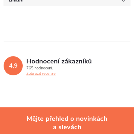
Značka
Hodnocení zákazníků
4,9
765 hodnocení
Zobrazit recenze
Mějte přehled o novinkách
a slevách
Z