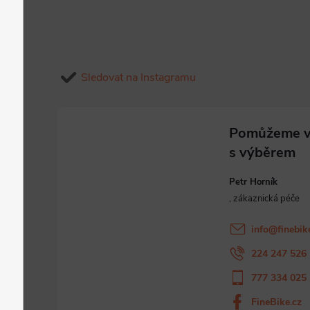
Sledovat na Instagramu
Petr Horník
info
@
finebik
224 247 526
777 334 025
FineBike.cz