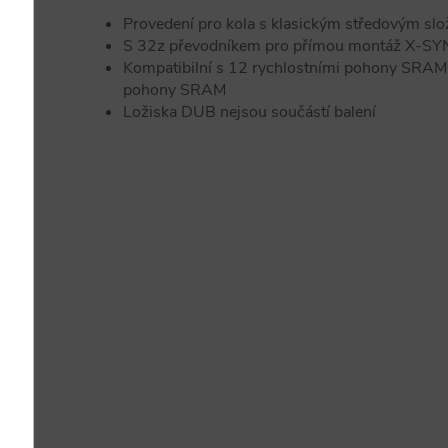
Provedení pro kola s klasickým středovým slo
S 32z převodníkem pro přímou montáž X-SYN
Kompatibilní s 12 rychlostními pohony SRAM 
pohony SRAM
Ložiska DUB nejsou součástí balení