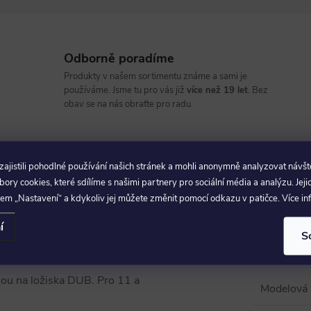
Odborně poradíme
Produkty v našem sortimentu známe a sami je
používáme. Jsme tu pro vás již
více než 19 let
. Bez
obav se na nás obraťte pro radu.
RECENZE
DISKUZE
jistili pohodlné používání našich stránek a mohli anonymně analyzovat návšt
ry cookies, které sdílíme s našimi partnery pro sociální média a analýzu. Jeji
em „Nastavení“ a kdykoliv jej můžete změnit pomocí odkazu v patičce. Více i
Param
í
S
ou na ložiska DUB. Pro 11 a
Modelová 