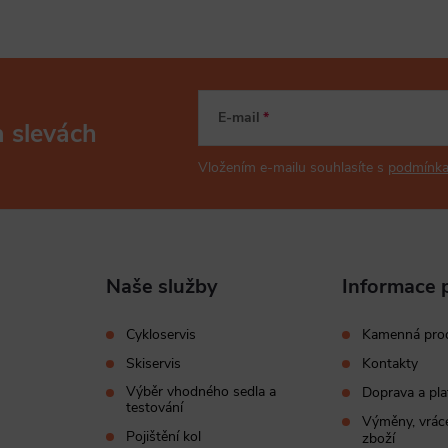
E-mail
a slevách
Vložením e-mailu souhlasíte s
podmínka
Naše služby
Informace 
Cykloservis
Kamenná pro
Skiservis
Kontakty
Výběr vhodného sedla a
Doprava a pla
testování
Výměny, vráce
Pojištění kol
zboží