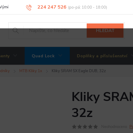
224 247 526
Výměny, vrácení a reklamace zboží
Obchodní podmínky
Podmínky 
HLEDAT
enty
Quad Lock
Doplňky a příslušenství
odníky
MTB Kliky 1x
Kliky SRAM SX Eagle DUB, 32z
Kliky SRA
32z
Neohodnoceno
P