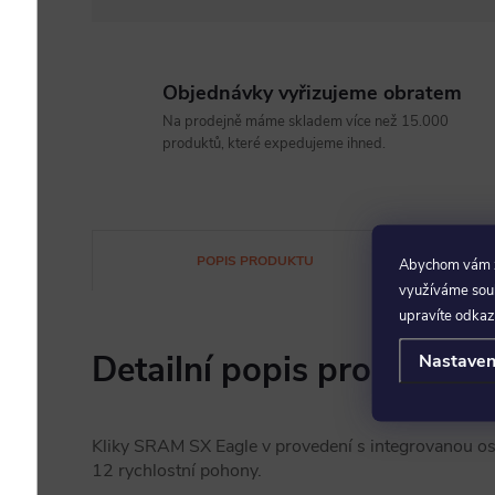
Objednávky vyřizujeme obratem
Na prodejně máme skladem více než 15.000
produktů, které expedujeme ihned.
POPIS PRODUKTU
Abychom vám za
využíváme soubo
upravíte odkaz
Detailní popis produktu
Nastaven
Kliky SRAM SX Eagle v provedení s integrovanou os
12 rychlostní pohony.