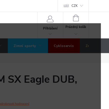
ochrany osobních údajů
Hodnocení obchodu
CZK
NÁKUPNÍ
KOŠÍK
Prázdný košík
Přihlášení
Zimní sporty
Cykloservis
Značky
M SX Eagle DUB,
odrobnosti hodnocení