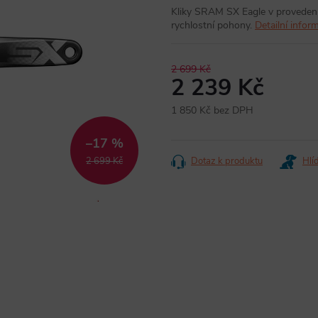
Kliky SRAM SX Eagle v provedení
rychlostní pohony.
Detailní infor
2 699 Kč
2 239 Kč
1 850 Kč bez DPH
Měrná
cena:
–17 %
2 699 Kč
Dotaz k produktu
Hlí