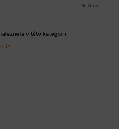
No Guard
u
:
aleznete v této kategorii
ky 1x