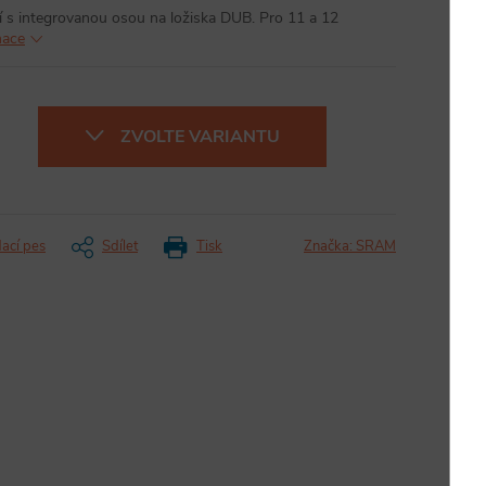
 s integrovanou osou na ložiska DUB. Pro 11 a 12
mace
ZVOLTE VARIANTU
dací pes
Sdílet
Tisk
Značka:
SRAM