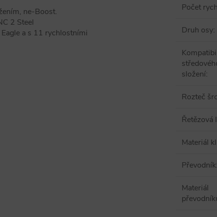
Počet rych
žením, ne-Boost.
C 2 Steel
Druh osy
:
Eagle a s 11 rychlostními
Kompatibil
středovéh
složení
:
Rozteč šr
Řetězová l
Materiál kl
Převodník
Materiál
převodník