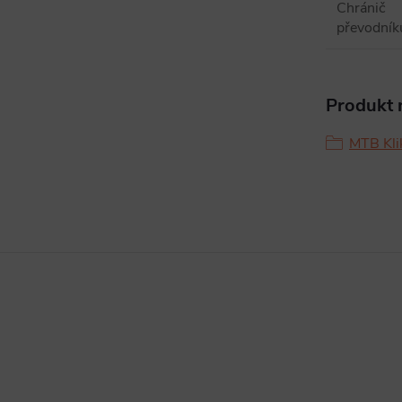
Chránič
převodník
Produkt n
MTB Kli