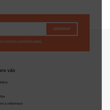
ODEBÍRAT
mi ochrany osobních údajů
pro vás
dejna
tba
ní a reklamace