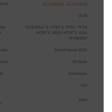
lostí
:
11 rychlostí
,
12 rychlostí
DUB
ita
DUB:BSA73, PF89.5, PF92, PF30
o
MTB73, BB30 MTB73, BSA
MTB68SP
oubů
:
Direct Mount (DM)
inka
:
49.0mm
ik
:
Aluminum
:
32z
Steel
u
: