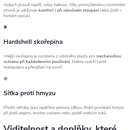
Vzduch proudí napříč celou helmou. Díky promyšlenému rozmístění
otvorů je udržován
komfort i při náročném stoupání
nebo jízdě v
horkém počasí.
🛡️
Hardshell skořepina
Vnější skořepina je vyrobena z odolného plastu pro
mechanickou
ochranu při každodenním používání
. Helma vydrží časté
manipulace a převážení na nosiči.
🐝
Síťka proti hmyzu
Přední větráky jsou opatřeny jemnou síťkou. Brání pronikání hmyzu
při jízdě alejemi, lesními cestami nebo podél vodních toků.
Viditelnost a doplňky, které