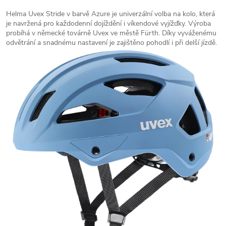
Helma Uvex Stride v barvě Azure je univerzální volba na kolo, která
je navržená pro každodenní dojíždění i víkendové vyjížďky. Výroba
probíhá v německé továrně Uvex ve městě Fürth. Díky vyváženému
odvětrání a snadnému nastavení je zajištěno pohodlí i při delší jízdě.