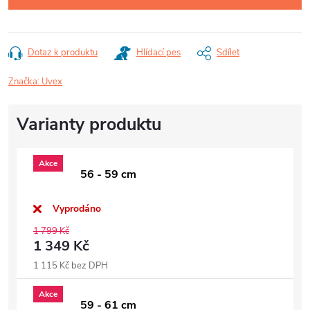
Dotaz k produktu
Hlídací pes
Sdílet
Značka:
Uvex
Akce
56 - 59 cm
Vyprodáno
1 799 Kč
1 349 Kč
1 115 Kč bez DPH
Akce
59 - 61 cm