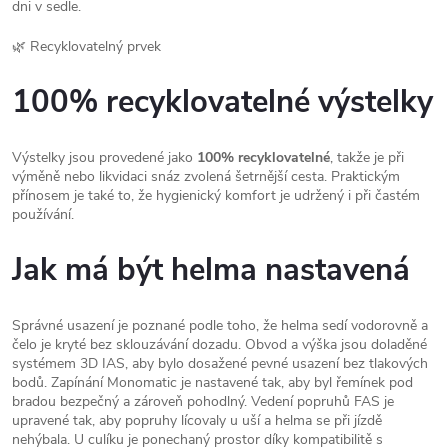
dni v sedle.
🌿 Recyklovatelný prvek
100% recyklovatelné výstelky
Výstelky jsou provedené jako
100% recyklovatelné
, takže je při
výměně nebo likvidaci snáz zvolená šetrnější cesta. Praktickým
přínosem je také to, že hygienický komfort je udržený i při častém
používání.
Jak má být helma nastavená
Správné usazení je poznané podle toho, že helma sedí vodorovně a
čelo je kryté bez sklouzávání dozadu. Obvod a výška jsou doladěné
systémem 3D IAS, aby bylo dosažené pevné usazení bez tlakových
bodů. Zapínání Monomatic je nastavené tak, aby byl řemínek pod
bradou bezpečný a zároveň pohodlný. Vedení popruhů FAS je
upravené tak, aby popruhy lícovaly u uší a helma se při jízdě
nehýbala. U culíku je ponechaný prostor díky kompatibilitě s