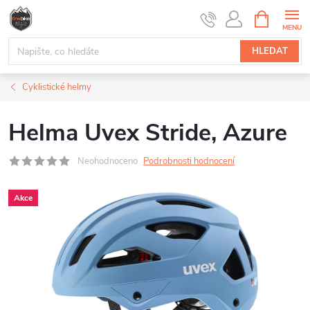
Přejít
NÁKUPNÍ
na
KOŠÍK
obsah
HLEDAT
Cyklistické helmy
Helma Uvex Stride, Azure
Neohodnoceno
Podrobnosti hodnocení
Akce