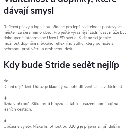
dávají smysl
Reflexní pásky a loga jsou přidané pro lepší viditelnost postavy ve
městě i za šera mimo obec. Pro ještě výraznější zadní část může být
dokoupené integrované Uvex LED světlo. K dispozici je také
možnost doplnění měkkého reflexního štítku, který pomůže s
ochranou proti větru a drobnému dešti.
Kdy bude Stride sedět nejlíp
🚲
Denní dojíždění. Důraz je kladený na pohodlí, ventilaci a viditelnost.
🌲
Jízda v přírodě. Síťka proti hmyzu a stabilní usazení pomáhají na
lesních cestách.
🧳
Občasné výlety. Nízká hmotnost od 320 g je příjemná i při delším