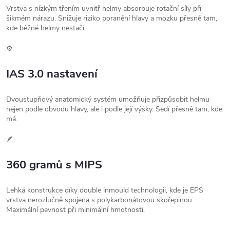
Vrstva s nízkým třením uvnitř helmy absorbuje rotační síly při
šikmém nárazu. Snižuje riziko poranění hlavy a mozku přesně tam,
kde běžné helmy nestačí.
⚙️
IAS 3.0 nastavení
Dvoustupňový anatomický systém umožňuje přizpůsobit helmu
nejen podle obvodu hlavy, ale i podle její výšky. Sedí přesně tam, kde
má.
🪶
360 gramů s MIPS
Lehká konstrukce díky double inmould technologii, kde je EPS
vrstva nerozlučně spojena s polykarbonátovou skořepinou.
Maximální pevnost při minimální hmotnosti.