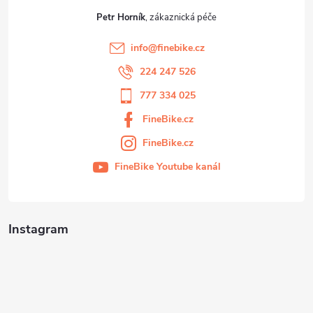
Petr Horník
info
@
finebike.cz
224 247 526
777 334 025
FineBike.cz
FineBike.cz
FineBike Youtube kanál
Instagram