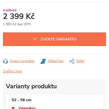
3 199 Kč
2 399 Kč
1 983 Kč bez DPH
Měrná
cena:
ZVOLTE VARIANTU
Dotaz k produktu
Hlídací pes
Sdílet
Značka:
Uvex
52 - 56 cm
Vyprodáno