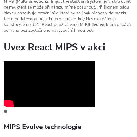
MIPS (Multi-directional Impact Protection System)
je vrstva uvnitř
helmy, která se může při nárazu mírně posunout. Při šikmém pádu
hlavou absorbuje rotační síly, které by se jinak přenesly do mozku.
Jde o dodatečnou pojistku pro situace, kdy klasická pěnová
konstrukce nestačí. React používá verzi
MIPS Evolve
, která přidává
ochranu bez zbytečného navyšování hmotnosti.
Uvex React MIPS v akci
🛡️
MIPS Evolve technologie