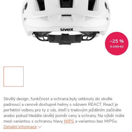
–25 %
3 199 Kč
Skvělý design, funkčnost a ochrana byly vetknuty do skvěle
padnoucí a cenově dostupné helmy s názvem REACT. React je
perfektní volbou pro ty z vás, kteří s trailovým ježděním začínáte
anebo pokud hledáte skvělý poměr ceny a ochrany. Na výběr máte
mezi variantou s ochranou hlavy
MIPS
a variantou bez MIPSu.
Detailní informace