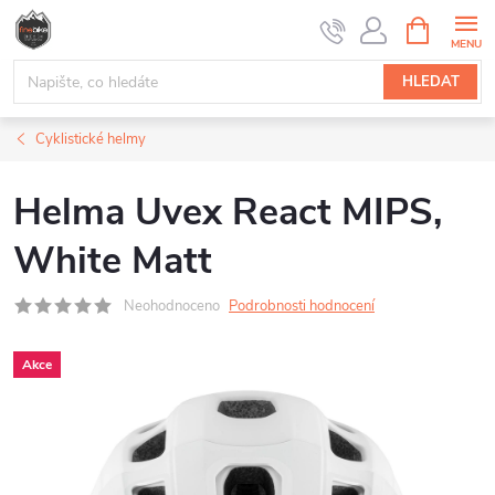
Přejít
NÁKUPNÍ
na
KOŠÍK
obsah
HLEDAT
Cyklistické helmy
Helma Uvex React MIPS,
White Matt
Neohodnoceno
Podrobnosti hodnocení
Akce