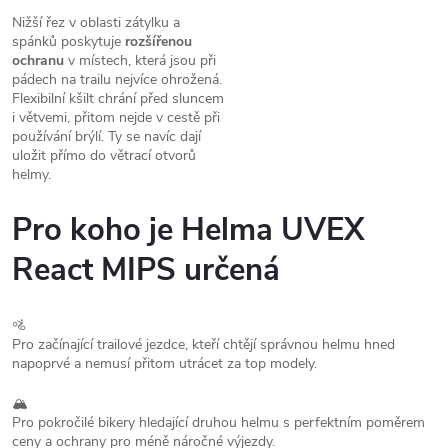
Nižší řez v oblasti zátylku a
spánků poskytuje
rozšířenou
ochranu
v místech, která jsou při
pádech na trailu nejvíce ohrožená.
Flexibilní kšilt chrání před sluncem
i větvemi, přitom nejde v cestě při
používání brýlí. Ty se navíc dají
uložit přímo do větrací otvorů
helmy.
Pro koho je Helma UVEX
React MIPS určená
🚵
Pro začínající trailové jezdce, kteří chtějí správnou helmu hned
napoprvé a nemusí přitom utrácet za top modely.
🏔️
Pro pokročilé bikery hledající druhou helmu s perfektním poměrem
ceny a ochrany pro méně náročné výjezdy.