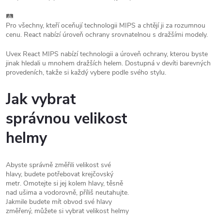
🛤️
Pro všechny, kteří oceňují technologii MIPS a chtějí ji za rozumnou
cenu. React nabízí úroveň ochrany srovnatelnou s dražšími modely.
Uvex React MIPS nabízí technologii a úroveň ochrany, kterou byste
jinak hledali u mnohem dražších helem. Dostupná v devíti barevných
provedeních, takže si každý vybere podle svého stylu.
Jak vybrat
správnou velikost
helmy
Abyste správně změřili velikost své
hlavy, budete potřebovat krejčovský
metr. Omotejte si jej kolem hlavy, těsně
nad ušima a vodorovně, příliš neutahujte.
Jakmile budete mít obvod své hlavy
změřený, můžete si vybrat velikost helmy