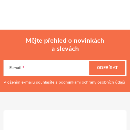
Mějte přehled o novinkách
a slevách
Z
á
E-mail
ODEBÍRAT
p
Vložením e-mailu souhlasíte s
podmínkami ochrany osobních údajů
a
t
í