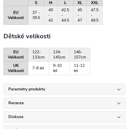
S
M
L
XL
XXL
40
42.5
45
47.5
EU
37 -
-
-
-
-
Velikosti
39.5
42
44.5
47
49.5
Dětské velikosti
EU
122-
134-
146-
Velikosti
133cm
145cm
157cm
UK
9-10
11-12
7-8 let
Velikosti
let
let
Parametry produktu
Recenze
Diskuse