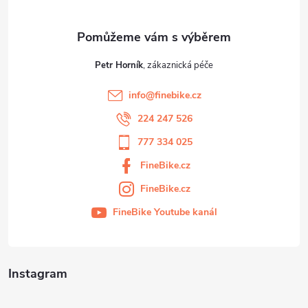
Petr Horník
info
@
finebike.cz
224 247 526
777 334 025
FineBike.cz
FineBike.cz
FineBike Youtube kanál
Instagram