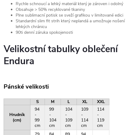
Rychle schnoucí a lehký materiál který je zároven i odolný
Obsahuje > 50% recyklované tkaniny
Plne sublimacní potisk se sveží grafikou v limitované edici
Standardní slim fit strih který neplandá a umožnuje nošení
lehkých chránicu
90ti denní záruka spokojenosti
Velikostní tabulky oblečení
Endura
Pánské velikosti
S
M
L
XL
XXL
94
99
104
109
114
Hrudník
-
-
-
-
-
(cm)
99
104
109
114
119
cm
cm
cm
cm
cm
79
84
89
94