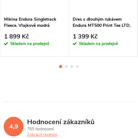
Mikina Endura Singletrack
Dres s dlouhým rukávem
Fleece, Vlajkově modrá
Endura MT500 Print Tee LTD,
Olivově zelená
1 899 Kč
1 399 Kč
Skladem na prodejně
Skladem na prodejně
Hodnocení zákazníků
4,9
765 hodnocení
Zobrazit recenze