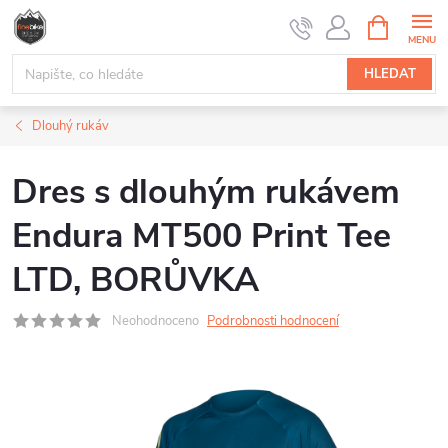
Přejít
NÁKUPNÍ
na
KOŠÍK
obsah
HLEDAT
Dlouhý rukáv
Dres s dlouhým rukávem
Endura MT500 Print Tee
LTD, BORŮVKA
Neohodnoceno
Podrobnosti hodnocení