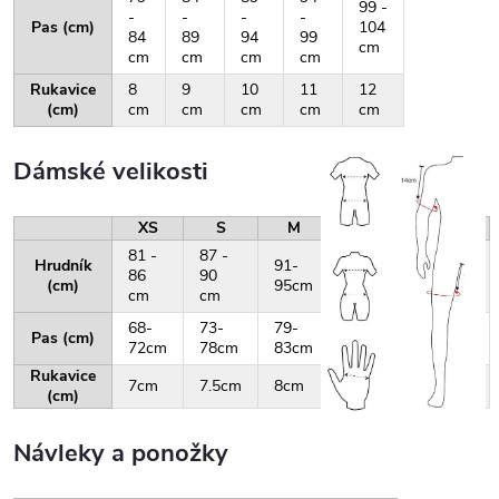
99 -
-
-
-
-
Pas (cm)
104
84
89
94
99
cm
cm
cm
cm
cm
Rukavice
8
9
10
11
12
(cm)
cm
cm
cm
cm
cm
Dámské velikosti
XS
S
M
L
XL
81 -
87 -
Hrudník
91-
96-
101-
86
90
(cm)
95cm
100cm
105cm
cm
cm
68-
73-
79-
84-
88-
Pas (cm)
72cm
78cm
83cm
87cm
92cm
Rukavice
7cm
7.5cm
8cm
8.5cm
9cm
(cm)
Návleky a ponožky