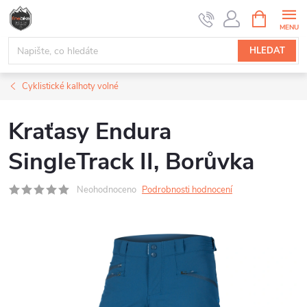
Přejít
NÁKUPNÍ
na
KOŠÍK
obsah
HLEDAT
Cyklistické kalhoty volné
Kraťasy Endura
SingleTrack II, Borůvka
Neohodnoceno
Podrobnosti hodnocení