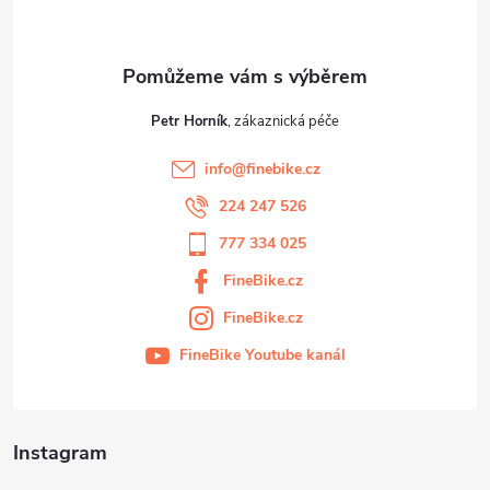
í
Petr Horník
info
@
finebike.cz
224 247 526
777 334 025
FineBike.cz
FineBike.cz
FineBike Youtube kanál
Instagram