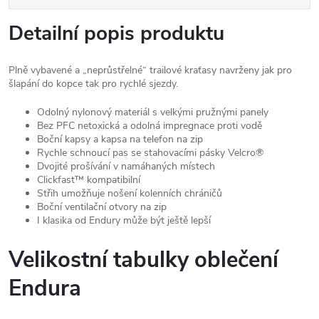
Detailní popis produktu
Plně vybavené a „neprůstřelné“ trailové kraťasy navrženy jak pro
šlapání do kopce tak pro rychlé sjezdy.
Odolný nylonový materiál s velkými pružnými panely
Bez PFC netoxická a odolná impregnace proti vodě
Boční kapsy a kapsa na telefon na zip
Rychle schnoucí pas se stahovacími pásky Velcro®
Dvojité prošívání v namáhaných místech
Clickfast™ kompatibilní
Střih umožňuje nošení kolenních chráničů
Boční ventilační otvory na zip
I klasika od Endury může být ještě lepší
Velikostní tabulky oblečení
Endura