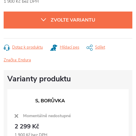
1 900 Kč bez DPH
Měrná
cena:
ZVOLTE VARIANTU
Dotaz k produktu
Hlídací pes
Sdílet
Značka:
Endura
S, BORŮVKA
Momentálně nedostupné
2 299 Kč
1 900 Kč bez DPH