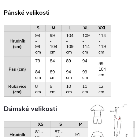
Pánské velikosti
S
M
L
XL
XXL
94
99
104
109
114
Hrudník
-
-
-
-
-
(cm)
99
104
109
114
119
cm
cm
cm
cm
cm
79
84
89
94
99 -
-
-
-
-
Pas (cm)
104
84
89
94
99
cm
cm
cm
cm
cm
Rukavice
8
9
10
11
12
(cm)
cm
cm
cm
cm
cm
Dámské velikosti
XS
S
M
L
XL
81 -
87 -
Hrudník
91-
96-
101-