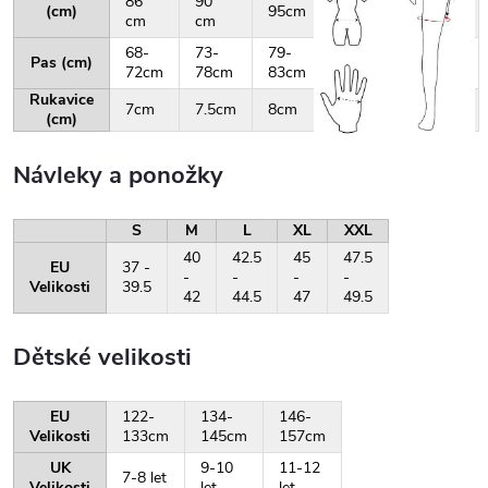
86
90
(cm)
95cm
100cm
105cm
cm
cm
68-
73-
79-
84-
88-
Pas (cm)
72cm
78cm
83cm
87cm
92cm
Rukavice
7cm
7.5cm
8cm
8.5cm
9cm
(cm)
Návleky a ponožky
S
M
L
XL
XXL
40
42.5
45
47.5
EU
37 -
-
-
-
-
Velikosti
39.5
42
44.5
47
49.5
Dětské velikosti
EU
122-
134-
146-
Velikosti
133cm
145cm
157cm
UK
9-10
11-12
7-8 let
Velikosti
let
let