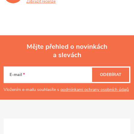
Zobrazit recenze
Mějte přehled o novinkách
a slevách
Z
á
E-mail
ODEBÍRAT
p
Vložením e-mailu souhlasíte s
podmínkami ochrany osobních údajů
a
t