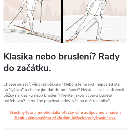
Klasika nebo bruslení? Rady
do začátku.
Chcete se začít věnovat běžkám? Nebo jste na nich naposled stáli
na "lyžáku" a chcete jim dát druhou šanci? Nejste si jisti, jestli zvolit
běžky na klasiku nebo bruslení? Nevíte, jakou výbavu budete
potřebovat? Je možné používat jedny lyže na obě techniky?
Všechny tyto a mnohé další otázky vám zodpovíme v našem
článku věnovanému základům běžeckého lyžování >>>