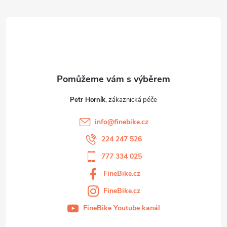
t
í
Petr Horník
info
@
finebike.cz
224 247 526
777 334 025
FineBike.cz
FineBike.cz
FineBike Youtube kanál