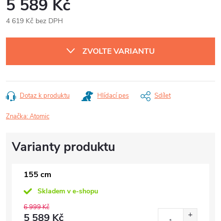
5 589 Kč
4 619 Kč bez DPH
Měrná
cena:
ZVOLTE VARIANTU
Dotaz k produktu
Hlídací pes
Sdílet
Značka:
Atomic
155 cm
Skladem v e-shopu
6 999 Kč
5 589 Kč