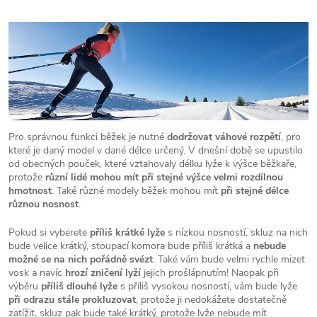
Pro správnou funkci běžek je nutné
dodržovat váhové rozpětí
, pro
které je daný model v dané délce určený. V dnešní době se upustilo
od obecných pouček, které vztahovaly délku lyže k výšce běžkaře,
protože
různí lidé mohou mít při stejné výšce velmi rozdílnou
hmotnost
. Také různé modely běžek mohou mít
při stejné délce
různou nosnost
.
Pokud si vyberete
příliš krátké lyže
s nízkou nosností, skluz na nich
bude velice krátký, stoupací komora bude příliš krátká a
nebude
možné se na nich pořádně svézt
. Také vám bude velmi rychle mizet
vosk a navíc
hrozí zničení lyží
jejich prošlápnutím! Naopak při
výběru
příliš dlouhé lyže
s příliš vysokou nosností, vám bude lyže
při odrazu stále prokluzovat
, protože ji nedokážete dostatečně
zatížit, skluz pak bude také krátký, protože lyže nebude mít