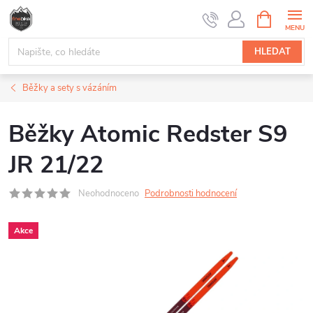
Přejít
NÁKUPNÍ
na
KOŠÍK
obsah
HLEDAT
Běžky a sety s vázáním
Běžky Atomic Redster S9
JR 21/22
Neohodnoceno
Podrobnosti hodnocení
Akce