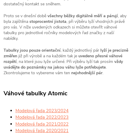
dostatečný kontakt se sněhem.
Proto se v dnešní době
všechny běžky digitálně měří a párují
, aby
byla zajištěna
stoprocentní jistota
, při výběru lyží vhodných právě
pro vás. V níže uvedených odkazech si můžete otevřít váhové
tabulky pro jednotlivé ročníky modelových řad značky z naší
nabídky.
Tabulky jsou pouze orientační
, každý jednotlivý pár
lyží je precizně
změřen
již při výrobě a na každém tak je
uvedeno přesné váhové
rozpětí
, na které jsou lyže určené. Při výběru lyží tak prosím
vždy
uvádějte do poznámky na jakou váhu lyže potřebujete
.
Zkontrolujeme to vybereme vám ten
nejvhodnější pár
.
Váhové tabulky Atomic
Modelová řada 2023/2024
Modelová řada 2022/2023
Modelová řada 2021/2022
Modelová řada 2020/2021