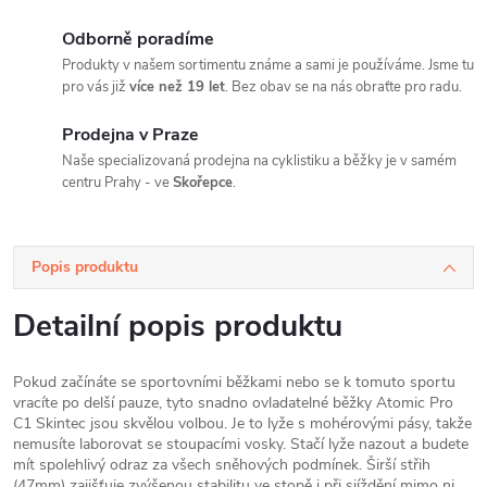
Odborně poradíme
Produkty v našem sortimentu známe a sami je používáme. Jsme tu
pro vás již
více než 19 let
. Bez obav se na nás obraťte pro radu.
Prodejna v Praze
Naše specializovaná prodejna na cyklistiku a běžky je v samém
centru Prahy - ve
Skořepce
.
Popis produktu
Detailní popis produktu
Pokud začínáte se sportovními běžkami nebo se k tomuto sportu
vracíte po delší pauze, tyto snadno ovladatelné běžky Atomic Pro
C1 Skintec jsou skvělou volbou. Je to lyže s mohérovými pásy, takže
nemusíte laborovat se stoupacími vosky. Stačí lyže nazout a budete
mít spolehlivý odraz za všech sněhových podmínek. Širší střih
(47mm) zajišťuje zvýšenou stabilitu ve stopě i při sjíždění mimo ni.