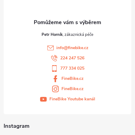
í
Petr Horník
info
@
finebike.cz
224 247 526
777 334 025
FineBike.cz
FineBike.cz
FineBike Youtube kanál
Instagram