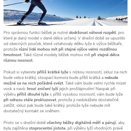
Pro správnou funkci běžek je nutné
dodržovat váhové rozpětí
, pro
které je daný model v dané délce určený. V dnešní době se upustilo
od obecných pouček, které vztahovaly délku lyže k výšce běžkaře,
protože
různí lidé mohou mít při stejné výšce velmi rozdílnou
hmotnost
. Také různé modely běžek mohou mít
při stejné délce
různou nosnost
.
Pokud si vyberete
příliš krátké lyže
s nízkou nosností, skluz na nich
bude velice krátký, stoupací komora bude příliš krátká a
nebude
možné se na nich pořádně svézt
. Také vám bude velmi rychle mizet
vosk a navíc
hrozí zničení lyží
jejich prošlápnutím! Naopak při
výběru
příliš dlouhé lyže
s příliš vysokou nosností, vám bude lyže
při odrazu stále prokluzovat
, protože ji nedokážete dostatečně
zatížit, skluz pak bude také krátký, protože lyže nebude mít
dostatečný kontakt se sněhem.
Proto se v dnešní době
všechny běžky digitálně měří a párují
, aby
byla zajištěna
stoprocentní jistota
, při výběru lyží vhodných právě