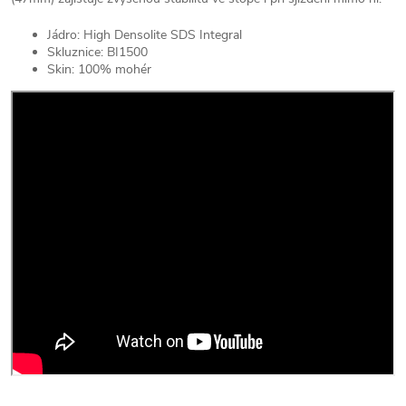
Jádro: High Densolite SDS Integral
Skluznice: BI1500
Skin: 100% mohér