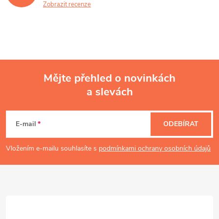
Zobrazit recenze
Mějte přehled o novinkách
a slevách
Z
á
E-mail
ODEBÍRAT
p
Vložením e-mailu souhlasíte s
podmínkami ochrany osobních údajů
a
t