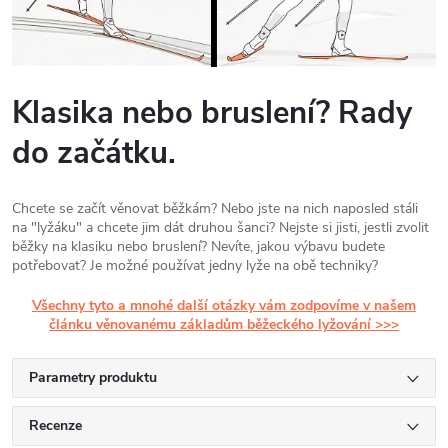
Klasika nebo bruslení? Rady
do začátku.
Chcete se začít věnovat běžkám? Nebo jste na nich naposled stáli
na "lyžáku" a chcete jim dát druhou šanci? Nejste si jisti, jestli zvolit
běžky na klasiku nebo bruslení? Nevíte, jakou výbavu budete
potřebovat? Je možné používat jedny lyže na obě techniky?
Všechny tyto a mnohé další otázky vám zodpovíme v našem
článku věnovanému základům běžeckého lyžování >>>
Parametry produktu
Recenze