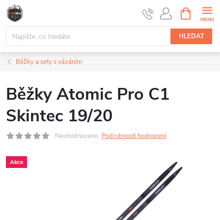
Přejít
NÁKUPNÍ
na
KOŠÍK
obsah
HLEDAT
Běžky a sety s vázáním
Běžky Atomic Pro C1
Skintec 19/20
Neohodnoceno
Podrobnosti hodnocení
Akce