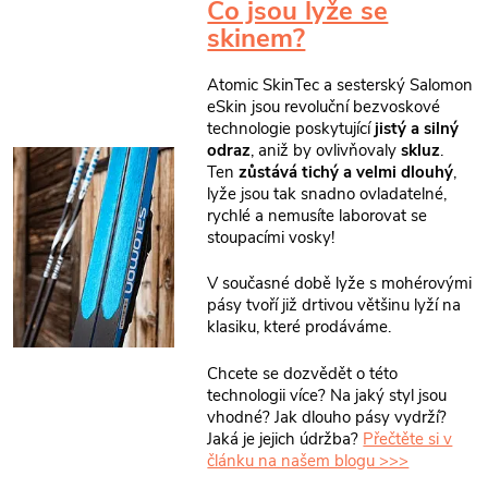
Co jsou lyže se
skinem?
Atomic SkinTec a sesterský Salomon
eSkin jsou revoluční bezvoskové
technologie poskytující
jistý a silný
odraz
, aniž by ovlivňovaly
skluz
.
Ten
zůstává tichý a velmi dlouhý
,
lyže jsou tak snadno ovladatelné,
rychlé a nemusíte laborovat se
stoupacími vosky!
V současné době lyže s mohérovými
pásy tvoří již drtivou většinu lyží na
klasiku, které prodáváme.
Chcete se dozvědět o této
technologii více? Na jaký styl jsou
vhodné? Jak dlouho pásy vydrží?
Jaká je jejich údržba?
Přečtěte si v
článku na našem blogu >>>