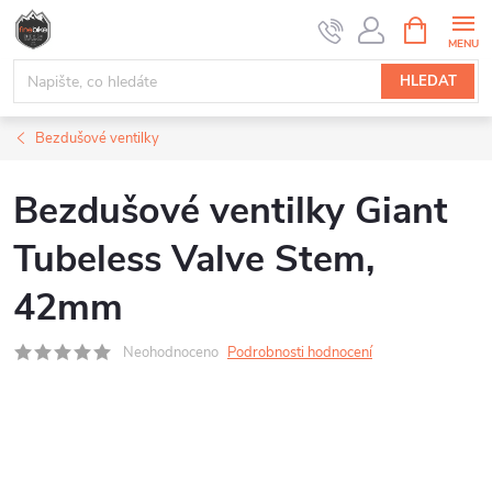
Přejít
NÁKUPNÍ
na
KOŠÍK
obsah
HLEDAT
Bezdušové ventilky
Bezdušové ventilky Giant
Tubeless Valve Stem,
42mm
Neohodnoceno
Podrobnosti hodnocení