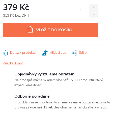
379 Kč
313 Kč bez DPH
Měrná
cena:
VLOŽIT DO KOŠÍKU
Dotaz k produktu
Hlídací pes
Sdílet
Značka:
Giant
Objednávky vyřizujeme obratem
Na prodejně máme skladem více než 15.000 produktů, které
expedujeme ihned.
Odborně poradíme
Produkty v našem sortimentu známe a sami je používáme. Jsme tu
pro vás již
více než 19 let
. Bez obav se na nás obraťte pro radu.