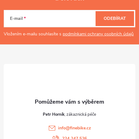
Z
á
E-mail
ODEBÍRAT
p
Vložením e-mailu souhlasíte s
podmínkami ochrany osobních údajů
a
t
í
Petr Horník
info
@
finebike.cz
224 247 526